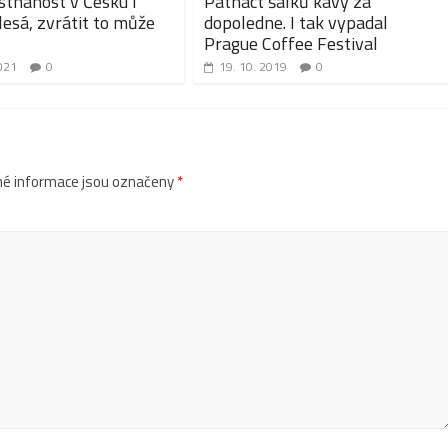
tnanost v Česku i
Patnáct šálků kávy za
lesá, zvrátit to může
dopoledne. I tak vypadal
Prague Coffee Festival
021
0
19. 10. 2019
0
é informace jsou označeny
*