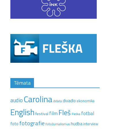
Témata
Carolina
audio
divadlo
ekonomika
debata
English
Fleš
film
fotbal
festival
Fleška
fotografie
hudba
foto
interview
fotožurnalismus