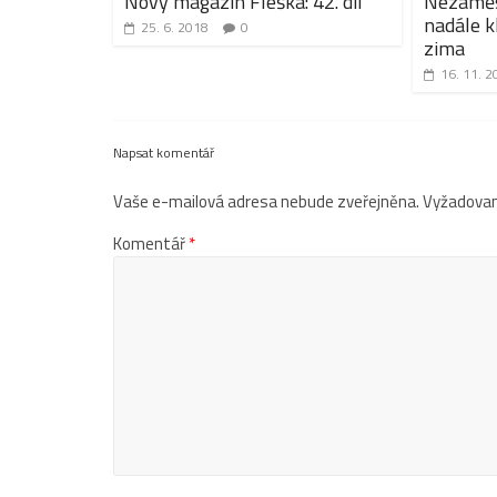
Nový magazín Fleška: 42. díl
Nezaměs
nadále k
25. 6. 2018
0
zima
16. 11. 2
Napsat komentář
Vaše e-mailová adresa nebude zveřejněna.
Vyžadovan
Komentář
*