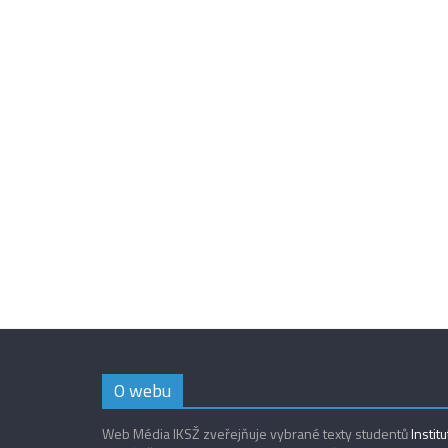
O webu
Web Média IKSŽ zveřejňuje vybrané texty studentů
Instit