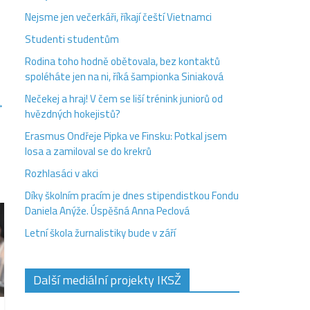
Nejsme jen večerkáři, říkají čeští Vietnamci
Studenti studentům
Rodina toho hodně obětovala, bez kontaktů
spoléháte jen na ni, říká šampionka Siniaková
Nečekej a hraj! V čem se liší trénink juniorů od
→
hvězdných hokejistů?
Erasmus Ondřeje Pipka ve Finsku: Potkal jsem
losa a zamiloval se do krekrů
Rozhlasáci v akci
Díky školním pracím je dnes stipendistkou Fondu
Daniela Anýže. Úspěšná Anna Peclová
Letní škola žurnalistiky bude v září
Další mediální projekty IKSŽ