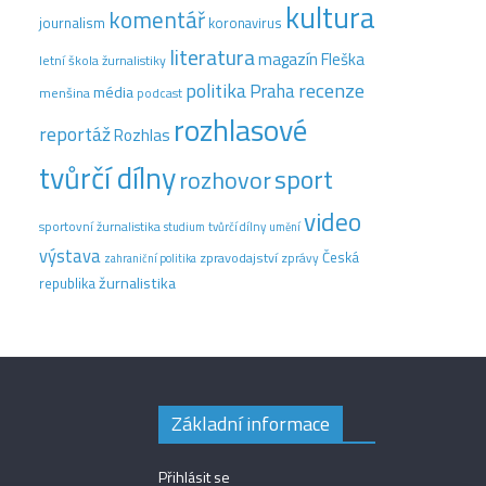
kultura
komentář
journalism
koronavirus
literatura
magazín Fleška
letní škola žurnalistiky
recenze
politika
Praha
média
menšina
podcast
rozhlasové
reportáž
Rozhlas
tvůrčí dílny
sport
rozhovor
video
sportovní žurnalistika
tvůrčí dílny
studium
umění
výstava
Česká
zpravodajství
zprávy
zahraniční politika
žurnalistika
republika
Základní informace
Přihlásit se