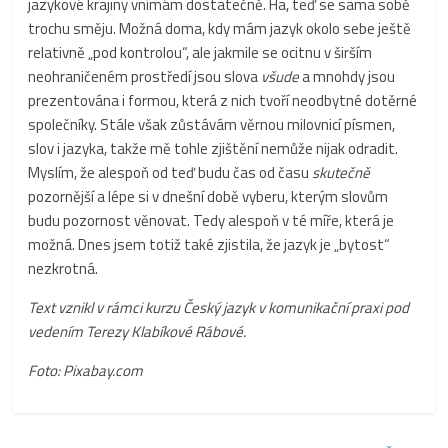
jazykové krajiny vnímám dostatečně. Ha, teď se sama sobě
trochu směju. Možná doma, kdy mám jazyk okolo sebe ještě
relativně „pod kontrolou“, ale jakmile se ocitnu v širším
neohraničeném prostředí jsou slova
všude
a mnohdy jsou
prezentována i formou, která z nich tvoří neodbytné dotěrné
společníky. Stále však zůstávám věrnou milovnicí písmen,
slov i jazyka, takže mě tohle zjištění nemůže nijak odradit.
Myslím, že alespoň od teď budu čas od času
skutečně
pozornější a lépe si v dnešní době vyberu, kterým slovům
budu pozornost věnovat. Tedy alespoň v té míře, která je
možná. Dnes jsem totiž také zjistila, že jazyk je „bytost“
nezkrotná.
Text vznikl v rámci kurzu Český jazyk v komunikační praxi pod
vedením Terezy Klabíkové Rábové.
Foto: Pixabay.com