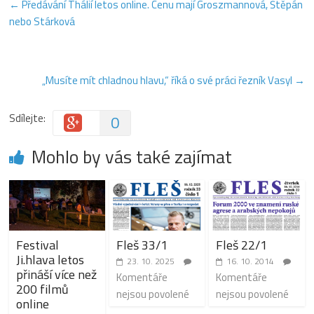
←
Předávání Thálií letos online. Cenu mají Groszmannová, Štěpán
nebo Stárková
„Musíte mít chladnou hlavu,“ říká o své práci řezník Vasyl
→
Sdílejte:
0
Mohlo by vás také zajímat
Festival
Fleš 33/1
Fleš 22/1
Ji.hlava letos
23. 10. 2025
16. 10. 2014
přináší více než
Komentáře
Komentáře
200 filmů
nejsou povolené
nejsou povolené
online