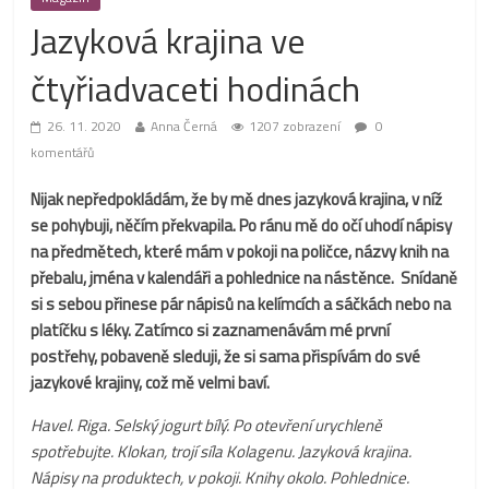
Jazyková krajina ve
čtyřiadvaceti hodinách
26. 11. 2020
Anna Černá
1207 zobrazení
0
komentářů
Nijak nepředpokládám, že by mě dnes jazyková krajina, v níž
se pohybuji, něčím překvapila. Po ránu mě do očí uhodí nápisy
na předmětech, které mám v pokoji na poličce, názvy knih na
přebalu, jména v kalendáři a pohlednice na nástěnce. Snídaně
si s sebou přinese pár nápisů na kelímcích a sáčkách nebo na
platíčku s léky. Zatímco si zaznamenávám mé první
postřehy, pobaveně sleduji, že si sama přispívám do své
jazykové krajiny, což mě velmi baví.
Havel. Riga. Selský jogurt bílý. Po otevření urychleně
spotřebujte. Klokan, trojí síla Kolagenu. Jazyková krajina.
Nápisy na produktech, v pokoji. Knihy okolo. Pohlednice.