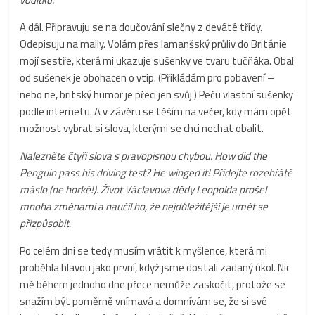
A dál. Připravuju se na doučování slečny z deváté třídy.
Odepisuju na maily. Volám přes lamanšský průliv do Británie
mojí sestře, která mi ukazuje sušenky ve tvaru tučňáka. Obal
od sušenek je obohacen o vtip. (Přikládám pro pobavení –
nebo ne, britský humor je přeci jen svůj.) Peču vlastní sušenky
podle internetu. A v závěru se těším na večer, kdy mám opět
možnost vybrat si slova, kterými se chci nechat obalit.
Nalezněte čtyři slova s pravopisnou chybou. How did the
Penguin pass his driving test? He winged it! Přidejte rozehřáté
máslo (ne horké!). Život Václavova dědy Leopolda prošel
mnoha změnami a naučil ho, že nejdůležitější je umět se
přizpůsobit.
Po celém dni se tedy musím vrátit k myšlence, která mi
proběhla hlavou jako první, když jsme dostali zadaný úkol. Nic
mě během jednoho dne přece nemůže zaskočit, protože se
snažím být poměrně vnímavá a domnívám se, že si své