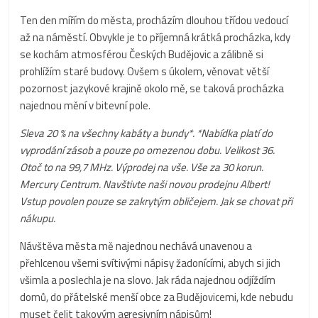
Ten den mířím do města, procházím dlouhou třídou vedoucí
až na náměstí. Obvykle je to příjemná krátká procházka, kdy
se kochám atmosférou Českých Budějovic a zálibně si
prohlížím staré budovy. Ovšem s úkolem, věnovat větší
pozornost jazykové krajině okolo mě, se taková procházka
najednou mění v bitevní pole.
Sleva 20 % na všechny kabáty a bundy*. *Nabídka platí do
vyprodání zásob a pouze po omezenou dobu. Velikost 36.
Otoč to na 99,7 MHz. Výprodej na vše. Vše za 30 korun.
Mercury Centrum. Navštivte naši novou prodejnu Albert!
Vstup povolen pouze se zakrytým obličejem. Jak se chovat při
nákupu.
Návštěva města mě najednou nechává unavenou a
přehlcenou všemi svítivými nápisy žadonícími, abych si jich
všimla a poslechla je na slovo. Jak ráda najednou odjíždím
domů, do přátelské menší obce za Budějovicemi, kde nebudu
muset čelit takovým agresivním nápisům!