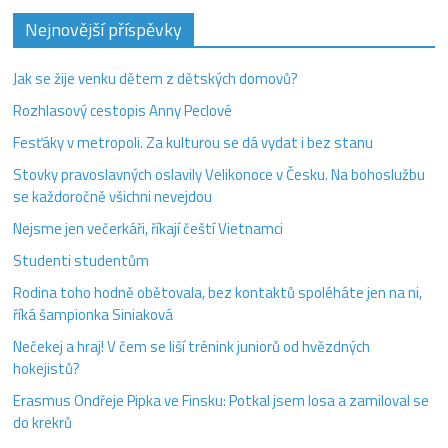
Nejnovější příspěvky
Jak se žije venku dětem z dětských domovů?
Rozhlasový cestopis Anny Peclové
Fesťáky v metropoli. Za kulturou se dá vydat i bez stanu
Stovky pravoslavných oslavily Velikonoce v Česku. Na bohoslužbu
se každoročně všichni nevejdou
Nejsme jen večerkáři, říkají čeští Vietnamci
Studenti studentům
Rodina toho hodně obětovala, bez kontaktů spoléháte jen na ni,
říká šampionka Siniaková
Nečekej a hraj! V čem se liší trénink juniorů od hvězdných
hokejistů?
Erasmus Ondřeje Pipka ve Finsku: Potkal jsem losa a zamiloval se
do krekrů