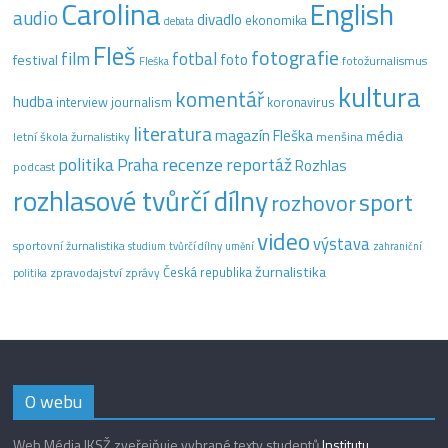
Carolina
English
audio
divadlo
ekonomika
debata
Fleš
fotografie
film
fotbal
festival
foto
fotožurnalismus
Fleška
kultura
komentář
hudba
interview
journalism
koronavirus
literatura
magazín Fleška
média
letní škola žurnalistiky
menšina
recenze
politika
reportáž
Praha
Rozhlas
podcast
rozhlasové tvůrčí dílny
sport
rozhovor
video
výstava
sportovní žurnalistika
tvůrčí dílny
studium
umění
zahraniční
žurnalistika
Česká republika
zpravodajství
zprávy
politika
O webu
Web Média IKSŽ zveřejňuje vybrané texty studentů
Institutu