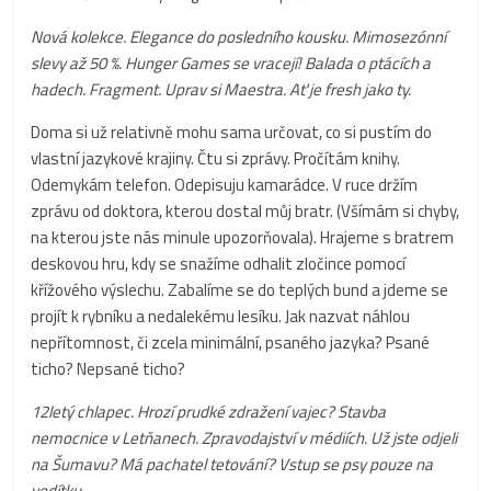
Nová kolekce. Elegance do posledního kousku. Mimosezónní
slevy až 50 %. Hunger Games se vracejí! Balada o ptácích a
hadech. Fragment. Uprav si Maestra. Ať je fresh jako ty.
Doma si už relativně mohu sama určovat, co si pustím do
vlastní jazykové krajiny. Čtu si zprávy. Pročítám knihy.
Odemykám telefon. Odepisuju kamarádce. V ruce držím
zprávu od doktora, kterou dostal můj bratr. (Všímám si chyby,
na kterou jste nás minule upozorňovala). Hrajeme s bratrem
deskovou hru, kdy se snažíme odhalit zločince pomocí
křížového výslechu. Zabalíme se do teplých bund a jdeme se
projít k rybníku a nedalekému lesíku. Jak nazvat náhlou
nepřítomnost, či zcela minimální, psaného jazyka? Psané
ticho? Nepsané ticho?
12letý chlapec. Hrozí prudké zdražení vajec? Stavba
nemocnice v Letňanech.
Zpravodajství v médiích. Už jste odjeli
na Šumavu? Má pachatel tetování? Vstup se psy pouze na
vodítku.