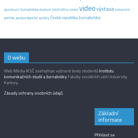
video
výstava
sportovní žurnalistika
tvůrčí dílny
studium
umění
zahraniční
žurnalistika
Česká republika
zpravodajství
zprávy
politika
O webu
Web Média IKSŽ zveřejňuje vybrané texty studentů
Institutu
komunikačních studií a žurnalistiky
Fakulty sociálních věd Univerzity
Karlovy.
Zásady ochrany osobních údajů
.
Základní
informace
Přihlásit se