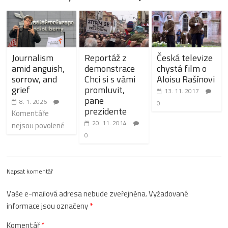
Journalism
Reportáž z
Česká televize
amid anguish,
demonstrace
chystá film o
sorrow, and
Chci si s vámi
Aloisu Rašínovi
grief
promluvit,
13. 11. 2017
pane
8. 1. 2026
0
prezidente
Komentáře
20. 11. 2014
nejsou povolené
0
Napsat komentář
Vaše e-mailová adresa nebude zveřejněna.
Vyžadované
informace jsou označeny
*
Komentář
*