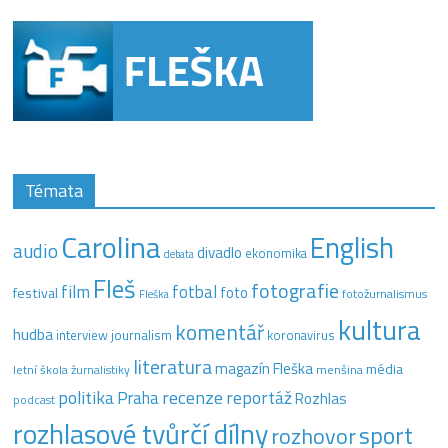
Témata
Carolina
English
audio
divadlo
ekonomika
debata
Fleš
fotografie
film
fotbal
festival
foto
fotožurnalismus
Fleška
kultura
komentář
hudba
interview
journalism
koronavirus
literatura
magazín Fleška
média
letní škola žurnalistiky
menšina
recenze
politika
reportáž
Praha
Rozhlas
podcast
rozhlasové tvůrčí dílny
sport
rozhovor