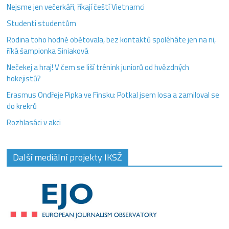
Nejsme jen večerkáři, říkají čeští Vietnamci
Studenti studentům
Rodina toho hodně obětovala, bez kontaktů spoléháte jen na ni,
říká šampionka Siniaková
Nečekej a hraj! V čem se liší trénink juniorů od hvězdných
hokejistů?
Erasmus Ondřeje Pipka ve Finsku: Potkal jsem losa a zamiloval se
do krekrů
Rozhlasáci v akci
Další mediální projekty IKSŽ