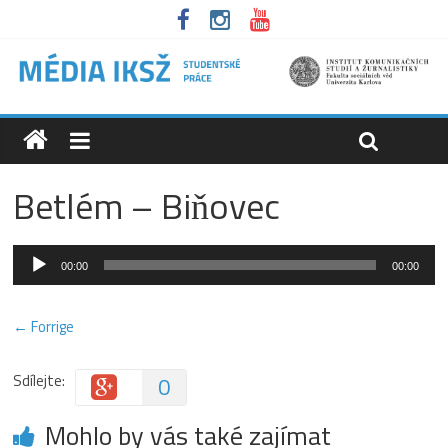
Betlém – Biňovec
Audio
00:00
00:00
přehrávač
← Forrige
Sdílejte:
0
Mohlo by vás také zajímat