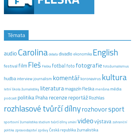
Témata
Carolina
English
audio
divadlo
ekonomika
debata
Fleš
fotografie
film
fotbal
festival
foto
fotožurnalismus
Fleška
kultura
komentář
hudba
interview
journalism
koronavirus
literatura
magazín Fleška
média
letní škola žurnalistiky
menšina
recenze
politika
reportáž
Praha
Rozhlas
podcast
rozhlasové tvůrčí dílny
sport
rozhovor
video
výstava
sportovní žurnalistika
tvůrčí dílny
studium
umění
zahraniční
žurnalistika
Česká republika
zpravodajství
zprávy
politika