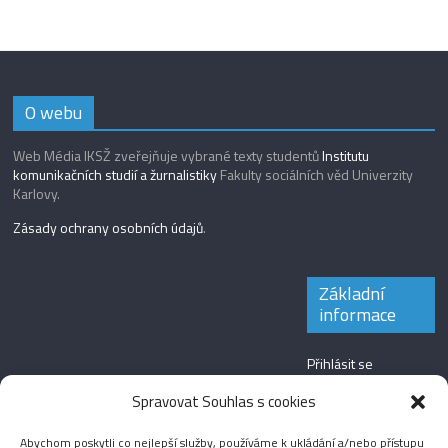
O webu
Web Média IKSŽ zveřejňuje vybrané texty studentů
Institutu
komunikačních studií a žurnalistiky
Fakulty sociálních věd Univerzity
Karlovy.
Zásady ochrany osobních údajů
.
Základní
informace
Přihlásit se
Zdroj kanálů
Spravovat Souhlas s cookies
(příspěvky)
Abychom poskytli co nejlepší služby, používáme k ukládání a/nebo přístupu