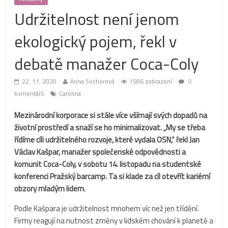
Udržitelnost není jenom
ekologický pojem, řekl v
debatě manažer Coca-Coly
22. 11. 2020
Anna Sochorová
1586 zobrazení
0
komentářů
Carolina
Mezinárodní korporace si stále více všímají svých dopadů na
životní prostředí a snaží se ho minimalizovat. „My se třeba
řídíme cíli udržitelného rozvoje, které vydala OSN,“ řekl Jan
Václav Kašpar, manažer společenské odpovědnosti a
komunit Coca-Coly, v sobotu 14. listopadu na studentské
konferenci Pražský barcamp. Ta si klade za cíl otevřít kariérní
obzory mladým lidem.
Podle Kašpara je udržitelnost mnohem víc než jen třídění.
Firmy reagují na nutnost změny v lidském chování k planetě a