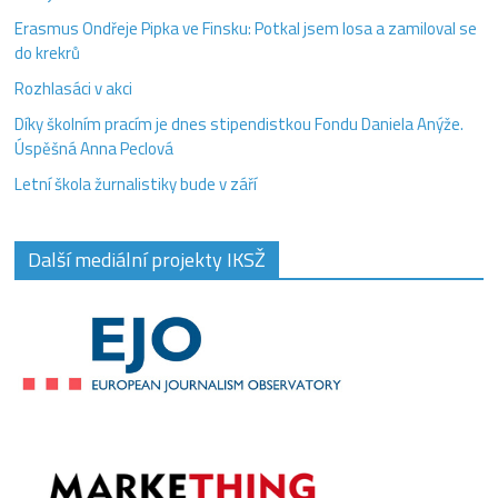
Erasmus Ondřeje Pipka ve Finsku: Potkal jsem losa a zamiloval se
do krekrů
Rozhlasáci v akci
Díky školním pracím je dnes stipendistkou Fondu Daniela Anýže.
Úspěšná Anna Peclová
Letní škola žurnalistiky bude v září
Další mediální projekty IKSŽ