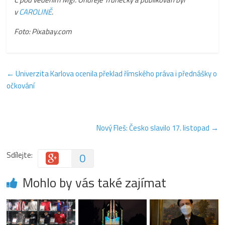
v
CAROLINĚ
.
Foto: Pixabay.com
←
Univerzita Karlova ocenila překlad římského práva i přednášky o
očkování
Nový Fleš: Česko slavilo 17. listopad
→
Sdílejte:
0
Mohlo by vás také zajímat