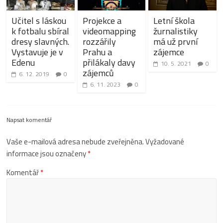
Učitel s láskou
Projekce a
Letní škola
k fotbalu sbíral
videomapping
žurnalistiky
dresy slavných.
rozzářily
má už první
Vystavuje je v
Prahu a
zájemce
Edenu
přilákaly davy
10. 5. 2021
0
zájemců
6. 12. 2019
0
6. 11. 2023
0
Napsat komentář
Vaše e-mailová adresa nebude zveřejněna.
Vyžadované
informace jsou označeny
*
Komentář
*