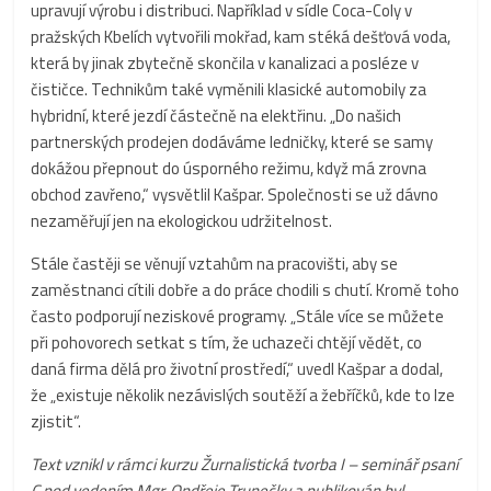
upravují výrobu i distribuci. Například v sídle Coca-Coly v
pražských Kbelích vytvořili mokřad, kam stéká dešťová voda,
která by jinak zbytečně skončila v kanalizaci a posléze v
čističce. Technikům také vyměnili klasické automobily za
hybridní, které jezdí částečně na elektřinu. „Do našich
partnerských prodejen dodáváme ledničky, které se samy
dokážou přepnout do úsporného režimu, když má zrovna
obchod zavřeno,“ vysvětlil Kašpar. Společnosti se už dávno
nezaměřují jen na ekologickou udržitelnost.
Stále častěji se věnují vztahům na pracovišti, aby se
zaměstnanci cítili dobře a do práce chodili s chutí. Kromě toho
často podporují neziskové programy. „Stále více se můžete
při pohovorech setkat s tím, že uchazeči chtějí vědět, co
daná firma dělá pro životní prostředí,“ uvedl Kašpar a dodal,
že „existuje několik nezávislých soutěží a žebříčků, kde to lze
zjistit“.
Text vznikl v rámci kurzu Žurnalistická tvorba I – seminář psaní
C pod vedením Mgr. Ondřeje Trunečky a publikován byl