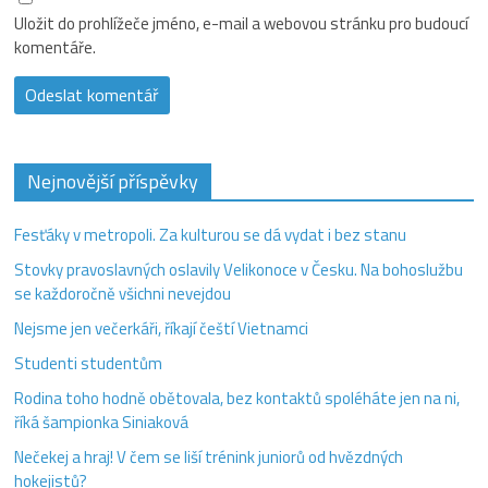
Uložit do prohlížeče jméno, e-mail a webovou stránku pro budoucí
komentáře.
Nejnovější příspěvky
Fesťáky v metropoli. Za kulturou se dá vydat i bez stanu
Stovky pravoslavných oslavily Velikonoce v Česku. Na bohoslužbu
se každoročně všichni nevejdou
Nejsme jen večerkáři, říkají čeští Vietnamci
Studenti studentům
Rodina toho hodně obětovala, bez kontaktů spoléháte jen na ni,
říká šampionka Siniaková
Nečekej a hraj! V čem se liší trénink juniorů od hvězdných
hokejistů?