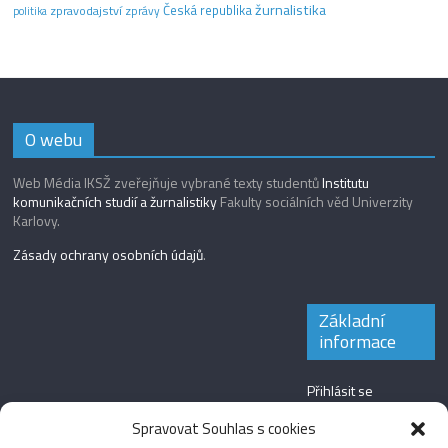
žurnalistika
Česká republika
zpravodajství
zprávy
politika
O webu
Web Média IKSŽ zveřejňuje vybrané texty studentů
Institutu
komunikačních studií a žurnalistiky
Fakulty sociálních věd Univerzity
Karlovy.
Zásady ochrany osobních údajů
.
Základní
informace
Přihlásit se
Zdroj kanálů
Spravovat Souhlas s cookies
(příspěvky)