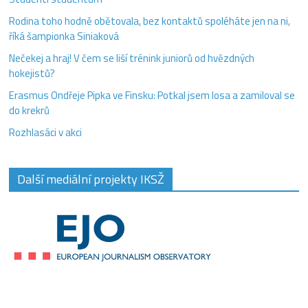
Rodina toho hodně obětovala, bez kontaktů spoléháte jen na ni,
říká šampionka Siniaková
Nečekej a hraj! V čem se liší trénink juniorů od hvězdných
hokejistů?
Erasmus Ondřeje Pipka ve Finsku: Potkal jsem losa a zamiloval se
do krekrů
Rozhlasáci v akci
Další mediální projekty IKSŽ