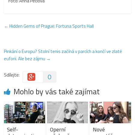
Foto: Anna Peclová
←
Hidden Gems of Prague: Fortuna Sports Hall
Pinkání o Evropu? Stolní tenis začíná v parcích a končí ve zlaté
euforii. Ale bez zájmu
→
Sdílejte:
0
Mohlo by vás také zajímat
Self-
Operní
Nové