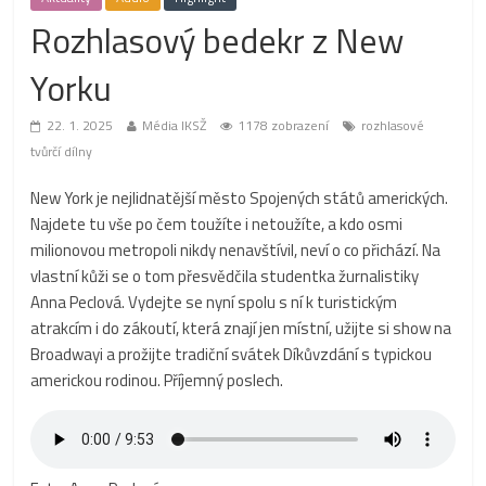
Rozhlasový bedekr z New
Yorku
22. 1. 2025
Média IKSŽ
1178 zobrazení
rozhlasové
tvůrčí dílny
New York je nejlidnatější město Spojených států amerických.
Najdete tu vše po čem toužíte i netoužíte, a kdo osmi
milionovou metropoli nikdy nenavštívil, neví o co přichází. Na
vlastní kůži se o tom přesvědčila studentka žurnalistiky
Anna Peclová. Vydejte se nyní spolu s ní k turistickým
atrakcím i do zákoutí, která znají jen místní, užijte si show na
Broadwayi a prožijte tradiční svátek Díkůvzdání s typickou
americkou rodinou. Příjemný poslech.