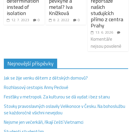
determination
pěvkyně a
reportáže
instead of
metal? Iva
našich
isolation
Knížková
studujících
přímo z centra
12. 7. 2023
0
8. 2. 2022
0
Prahy
13. 6. 2026
Komentáře
nejsou povolené
Nejnovější příspěvky
Jak se žije venku dětem z dětských domovů?
Rozhlasový cestopis Anny Peclové
Fesťáky v metropoli. Za kulturou se dá vydat i bez stanu
Stovky pravoslavných oslavily Velikonoce v Česku. Na bohoslužbu
se každoročně všichni nevejdou
Nejsme jen večerkáři, říkají čeští Vietnamci
Studenti studentům