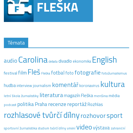
Témata
Carolina
English
audio
divadlo
ekonomika
debata
Fleš
fotografie
film
fotbal
festival
foto
fotožurnalismus
Fleška
kultura
komentář
hudba
interview
journalism
koronavirus
literatura
magazín Fleška
média
letní škola žurnalistiky
menšina
recenze
politika
reportáž
Praha
Rozhlas
podcast
rozhlasové tvůrčí dílny
sport
rozhovor
video
výstava
sportovní žurnalistika
tvůrčí dílny
studium
umění
zahraniční