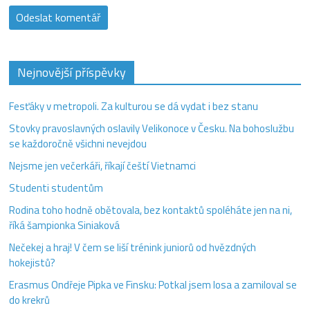
Nejnovější příspěvky
Fesťáky v metropoli. Za kulturou se dá vydat i bez stanu
Stovky pravoslavných oslavily Velikonoce v Česku. Na bohoslužbu
se každoročně všichni nevejdou
Nejsme jen večerkáři, říkají čeští Vietnamci
Studenti studentům
Rodina toho hodně obětovala, bez kontaktů spoléháte jen na ni,
říká šampionka Siniaková
Nečekej a hraj! V čem se liší trénink juniorů od hvězdných
hokejistů?
Erasmus Ondřeje Pipka ve Finsku: Potkal jsem losa a zamiloval se
do krekrů