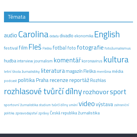
Témata
Carolina
English
audio
divadlo
ekonomika
debata
Fleš
fotografie
film
fotbal
festival
foto
fotožurnalismus
Fleška
kultura
komentář
hudba
interview
journalism
koronavirus
literatura
magazín Fleška
média
letní škola žurnalistiky
menšina
recenze
politika
reportáž
Praha
Rozhlas
podcast
rozhlasové tvůrčí dílny
sport
rozhovor
video
výstava
sportovní žurnalistika
tvůrčí dílny
studium
umění
zahraniční
žurnalistika
Česká republika
zpravodajství
zprávy
politika