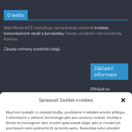
O webu
Web Média IKSŽ zveřejňuje vybrané texty studentů
Institutu
komunikačních studií a žurnalistiky
Fakulty sociálních věd Univerzity
Karlovy.
Zásady ochrany osobních údajů
.
Základní
informace
Přihlásit se
Zdroj kanálů
Spravovat Souhlas s cookies
(příspěvky)
Abychom poskytli co nejlepší služby, používáme k ukládání a/nebo přístupu
Kanál komentářů
k informacím o zařízení, technologie jako jsou soubory cookies. Souhlas s
těmito technologiemi nám umožní zpracovávat údaje, jako je chování při
Česká lokalizace
procházení nebo jedinečná ID na tomto webu. Nesouhlas nebo odvolání