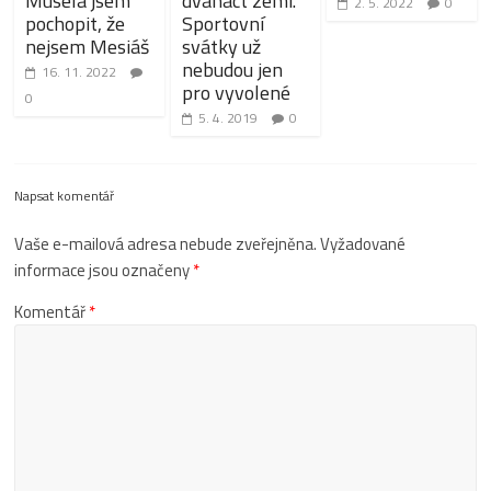
Musela jsem
dvanáct zemí.
2. 5. 2022
0
pochopit, že
Sportovní
nejsem Mesiáš
svátky už
nebudou jen
16. 11. 2022
pro vyvolené
0
5. 4. 2019
0
Napsat komentář
Vaše e-mailová adresa nebude zveřejněna.
Vyžadované
informace jsou označeny
*
Komentář
*