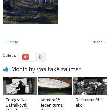
← Forrige
Neste →
Sdílejte:
0
Mohlo by vás také zajímat
Fotografka
Komentář:
Radioamatéři v
Bašnáková:
Jeden turnaj,
akci