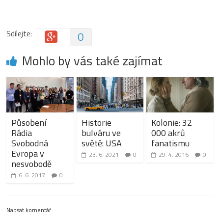
Sdílejte:
0
Mohlo by vás také zajímat
Působení
Historie
Kolonie: 32
Rádia
bulváru ve
000 akrů
Svobodná
světě: USA
fanatismu
Evropa v
23. 6. 2021
0
29. 4. 2016
0
nesvobodě
6. 6. 2017
0
Napsat komentář