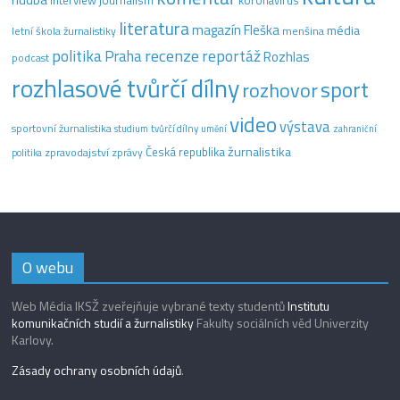
literatura
magazín Fleška
média
letní škola žurnalistiky
menšina
recenze
politika
reportáž
Praha
Rozhlas
podcast
rozhlasové tvůrčí dílny
sport
rozhovor
video
výstava
sportovní žurnalistika
tvůrčí dílny
studium
umění
zahraniční
žurnalistika
Česká republika
zpravodajství
zprávy
politika
O webu
Web Média IKSŽ zveřejňuje vybrané texty studentů
Institutu
komunikačních studií a žurnalistiky
Fakulty sociálních věd Univerzity
Karlovy.
Zásady ochrany osobních údajů
.