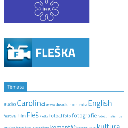
Témata
Carolina
English
audio
divadlo
ekonomika
debata
Fleš
fotografie
film
fotbal
festival
foto
fotožurnalismus
Fleška
kultura
komentář
hudba
interview
journalism
koronavirus