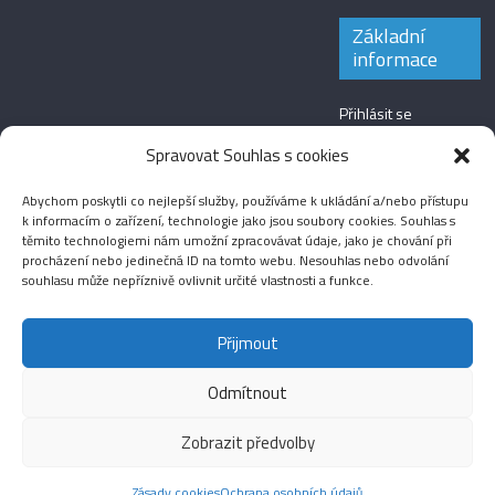
Základní
informace
Přihlásit se
Zdroj kanálů
Spravovat Souhlas s cookies
(příspěvky)
Abychom poskytli co nejlepší služby, používáme k ukládání a/nebo přístupu
Kanál komentářů
k informacím o zařízení, technologie jako jsou soubory cookies. Souhlas s
těmito technologiemi nám umožní zpracovávat údaje, jako je chování při
Česká lokalizace
procházení nebo jedinečná ID na tomto webu. Nesouhlas nebo odvolání
souhlasu může nepříznivě ovlivnit určité vlastnosti a funkce.
Přijmout
Odmítnout
Aktuality
Magazín
Fotografie
Audio
Video
English
Sport
Menšinová témata
Copyright © 2026
Média IKSŽ
. All rights reserved.
Zobrazit předvolby
Theme: ColorMag Pro by
ThemeGrill
. Drevet av
WordPress
.
Zásady cookies
Ochrana osobních údajů