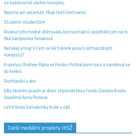
se každoročně všichni nevejdou
Nejsme jen večerkáři, říkají čeští Vietnamci
Studenti studentům
Rodina toho hodně obětovala, bez kontaktů spoléháte jen na ni,
říká šampionka Siniaková
Nečekej a hraj! V čem se liší trénink juniorů od hvězdných
hokejistů?
Erasmus Ondřeje Pipka ve Finsku: Potkal jsem losa a zamiloval se
do krekrů
Rozhlasáci v akci
Díky školním pracím je dnes stipendistkou Fondu Daniela Anýže.
Úspěšná Anna Peclová
Letní škola žurnalistiky bude v září
Další mediální projekty IKSŽ