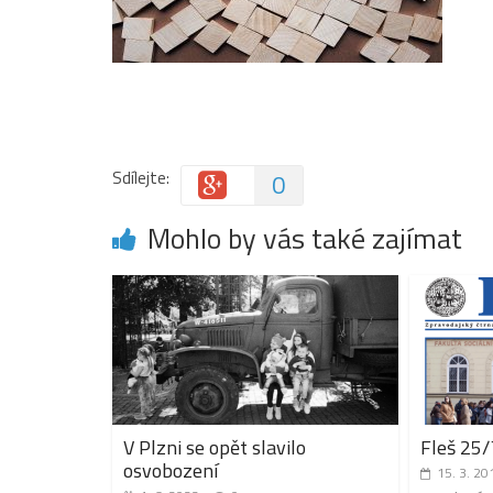
Sdílejte:
0
Mohlo by vás také zajímat
V Plzni se opět slavilo
Fleš 25/
osvobození
15. 3. 20