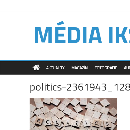
AKTUALITY
MAGAZÍN
FOTOGRAFIE
AU
politics-2361943_12