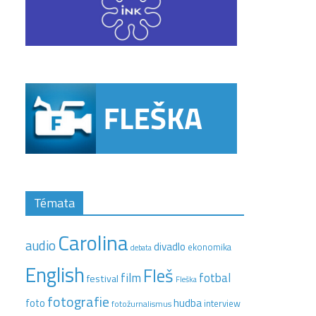
Témata
Carolina
audio
divadlo
ekonomika
debata
English
Fleš
film
fotbal
festival
Fleška
fotografie
hudba
foto
interview
fotožurnalismus