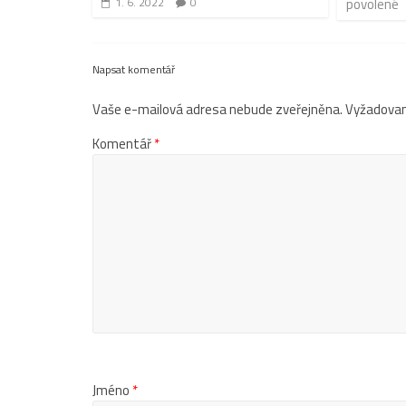
1. 6. 2022
0
povolené
Napsat komentář
Vaše e-mailová adresa nebude zveřejněna.
Vyžadovan
Komentář
*
Jméno
*