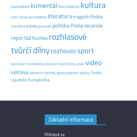
kultura
komentář
journalism
koronavirus
literatura
magazín Fleška
letní škola žurnalistiky
recenze
politika
Praha
média
menšina
podcast
rozhlasové
reportáž
Rozhlas
tvůrčí dílny
sport
rozhovor
video
sportovní žurnalistika
tvůrčí dílny
studium
umění
výstava
Česká
zpravodajství
zprávy
zahraniční politika
žurnalistika
republika
Základní informace
Přihlásit se