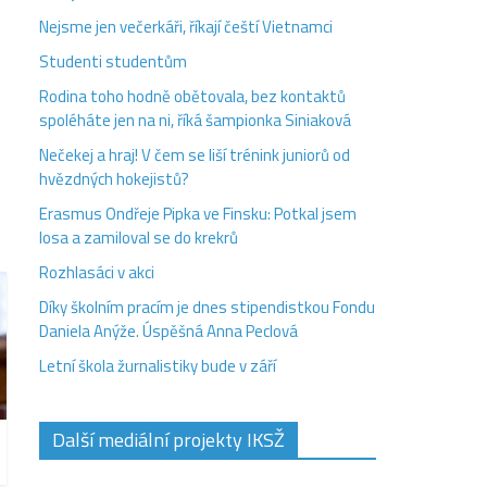
Nejsme jen večerkáři, říkají čeští Vietnamci
Studenti studentům
Rodina toho hodně obětovala, bez kontaktů
spoléháte jen na ni, říká šampionka Siniaková
Nečekej a hraj! V čem se liší trénink juniorů od
hvězdných hokejistů?
Erasmus Ondřeje Pipka ve Finsku: Potkal jsem
losa a zamiloval se do krekrů
Rozhlasáci v akci
Díky školním pracím je dnes stipendistkou Fondu
Daniela Anýže. Úspěšná Anna Peclová
Letní škola žurnalistiky bude v září
Další mediální projekty IKSŽ