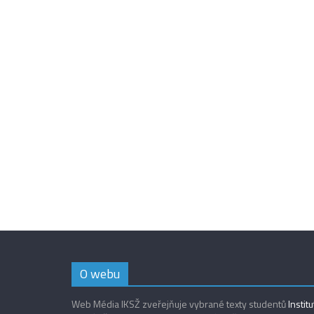
O webu
Web Média IKSŽ zveřejňuje vybrané texty studentů
Instit