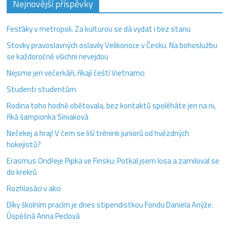
Nejnovější příspěvky
Fesťáky v metropoli. Za kulturou se dá vydat i bez stanu
Stovky pravoslavných oslavily Velikonoce v Česku. Na bohoslužbu
se každoročně všichni nevejdou
Nejsme jen večerkáři, říkají čeští Vietnamci
Studenti studentům
Rodina toho hodně obětovala, bez kontaktů spoléháte jen na ni,
říká šampionka Siniaková
Nečekej a hraj! V čem se liší trénink juniorů od hvězdných
hokejistů?
Erasmus Ondřeje Pipka ve Finsku: Potkal jsem losa a zamiloval se
do krekrů
Rozhlasáci v akci
Díky školním pracím je dnes stipendistkou Fondu Daniela Anýže.
Úspěšná Anna Peclová