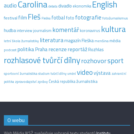
Carolina
English
audio
divadlo
ekonomika
debata
Fleš
fotografie
film
fotbal
festival
foto
fotožurnalismus
Fleška
kultura
komentář
hudba
interview
journalism
koronavirus
literatura
magazín Fleška
média
letní škola žurnalistiky
menšina
recenze
politika
reportáž
Praha
Rozhlas
podcast
rozhlasové tvůrčí dílny
sport
rozhovor
video
výstava
sportovní žurnalistika
tvůrčí dílny
studium
umění
zahraniční
žurnalistika
Česká republika
zpravodajství
zprávy
politika
O webu
Web Média IKSŽ zveřejňuje vybrané texty studentů
Institutu