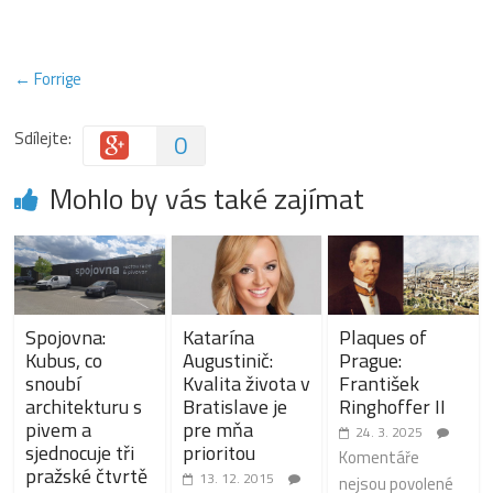
← Forrige
Sdílejte:
0
Mohlo by vás také zajímat
Spojovna:
Katarína
Plaques of
Kubus, co
Augustinič:
Prague:
snoubí
Kvalita života v
František
architekturu s
Bratislave je
Ringhoffer II
pivem a
pre mňa
24. 3. 2025
sjednocuje tři
prioritou
Komentáře
pražské čtvrtě
13. 12. 2015
nejsou povolené