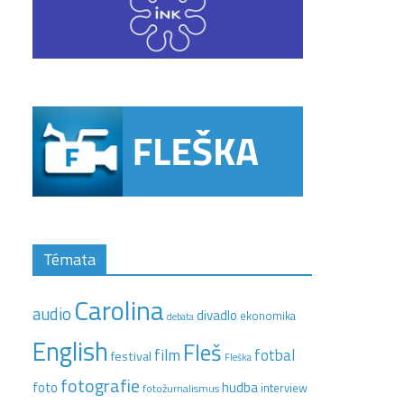
Témata
Carolina
audio
divadlo
ekonomika
debata
English
Fleš
film
fotbal
festival
Fleška
fotografie
hudba
foto
interview
fotožurnalismus