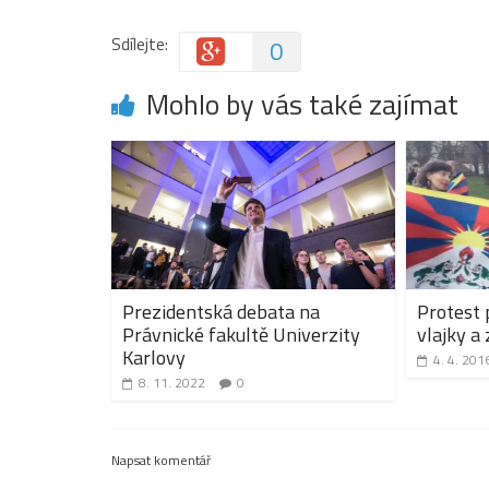
Sdílejte:
0
Mohlo by vás také zajímat
Prezidentská debata na
Protest 
Právnické fakultě Univerzity
vlajky a
Karlovy
4. 4. 201
8. 11. 2022
0
Napsat komentář