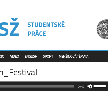
DIO
VIDEO
ENGLISH
SPORT
MENŠINOVÁ TÉMATA
n_Festival
Použitím
00:00
šipek
nahoru/d
zvýšíte
nebo