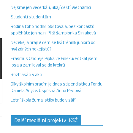
Nejsme jen večerkáři, říkají čeští Vietnamci
Studenti studentům
Rodina toho hodně obětovala, bez kontaktů
spoléháte jen na ni, říká šampionka Siniaková
Nečekej a hraj! V čem se liší trénink juniorů od
hvězdných hokejistů?
Erasmus Ondřeje Pipka ve Finsku: Potkal jsem
losa a zamiloval se do krekrů
Rozhlasáci v akci
Díky školním pracím je dnes stipendistkou Fondu
Daniela Anýže. Úspěšná Anna Peclová
Letní škola žurnalistiky bude v září
Další mediální projekty IKSŽ