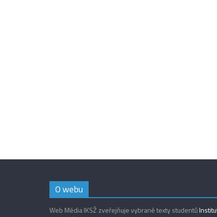
O webu
Web Média IKSŽ zveřejňuje vybrané texty studentů
Instit