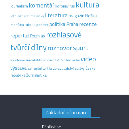
kultura
komentář
journalism
koronavirus
literatura
magazín Fleška
letní škola žurnalistiky
recenze
politika
Praha
média
menšina
podcast
rozhlasové
reportáž
Rozhlas
tvůrčí dílny
sport
rozhovor
video
sportovní žurnalistika
tvůrčí dílny
studium
umění
výstava
Česká
zpravodajství
zprávy
zahraniční politika
žurnalistika
republika
Základní informace
Přihlásit se