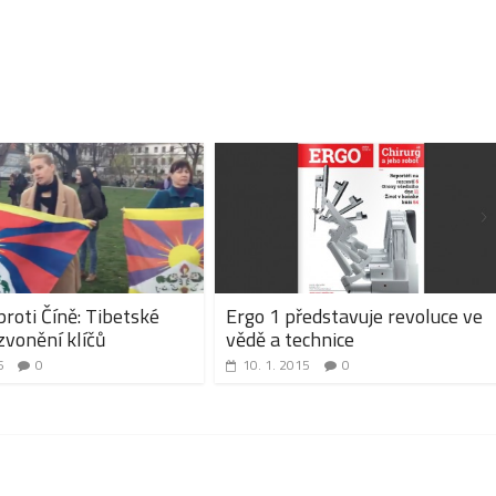
snížíte
úroveň
hlasitosti.
proti Číně: Tibetské
Ergo 1 představuje revoluce ve
 zvonění klíčů
vědě a technice
6
0
10. 1. 2015
0