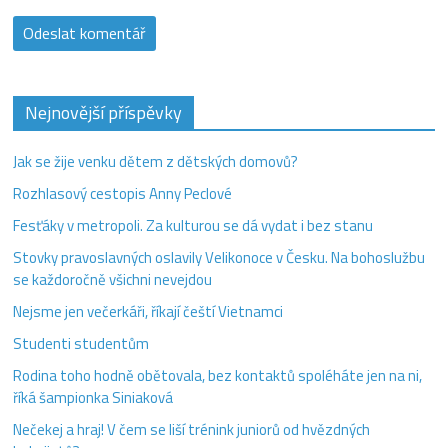
Nejnovější příspěvky
Jak se žije venku dětem z dětských domovů?
Rozhlasový cestopis Anny Peclové
Fesťáky v metropoli. Za kulturou se dá vydat i bez stanu
Stovky pravoslavných oslavily Velikonoce v Česku. Na bohoslužbu
se každoročně všichni nevejdou
Nejsme jen večerkáři, říkají čeští Vietnamci
Studenti studentům
Rodina toho hodně obětovala, bez kontaktů spoléháte jen na ni,
říká šampionka Siniaková
Nečekej a hraj! V čem se liší trénink juniorů od hvězdných