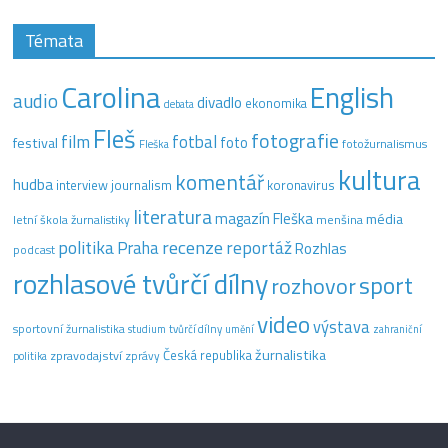
Témata
Carolina
English
audio
divadlo
ekonomika
debata
Fleš
fotografie
film
fotbal
festival
foto
fotožurnalismus
Fleška
kultura
komentář
hudba
interview
journalism
koronavirus
literatura
magazín Fleška
média
letní škola žurnalistiky
menšina
recenze
politika
reportáž
Praha
Rozhlas
podcast
rozhlasové tvůrčí dílny
sport
rozhovor
video
výstava
sportovní žurnalistika
tvůrčí dílny
studium
umění
zahraniční
žurnalistika
Česká republika
zpravodajství
zprávy
politika