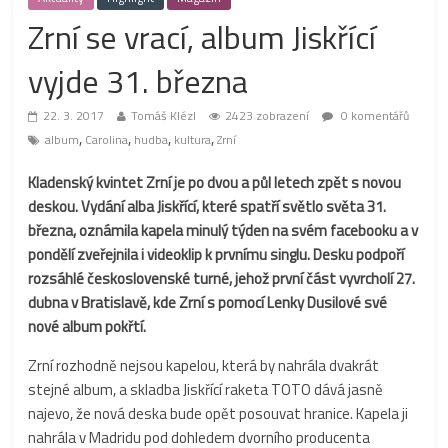
Zrní se vrací, album Jiskřící
vyjde 31. března
22. 3. 2017
Tomáš Klézl
2423 zobrazení
0 komentářů
,
,
,
,
album
Carolina
hudba
kultura
Zrní
Kladenský kvintet Zrní je po dvou a půl letech zpět s novou
deskou. Vydání alba Jiskřící, které spatří světlo světa 31.
března, oznámila kapela minulý týden na svém facebooku a v
pondělí zveřejnila i videoklip k prvnímu singlu. Desku podpoří
rozsáhlé československé turné, jehož první část vyvrcholí 27.
dubna v Bratislavě, kde Zrní s pomocí Lenky Dusilové své
nové album pokřtí.
Zrní rozhodně nejsou kapelou, která by nahrála dvakrát
stejné album, a skladba Jiskřící raketa TOTO dává jasně
najevo, že nová deska bude opět posouvat hranice. Kapela ji
nahrála v Madridu pod dohledem dvorního producenta