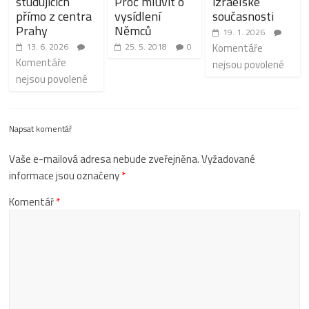
studujících
Proč mluvit o
izraelské
přímo z centra
vysídlení
současnosti
Prahy
Němců
19. 1. 2026
13. 6. 2026
25. 5. 2018
0
Komentáře
Komentáře
nejsou povolené
nejsou povolené
Napsat komentář
Vaše e-mailová adresa nebude zveřejněna.
Vyžadované
informace jsou označeny
*
Komentář
*