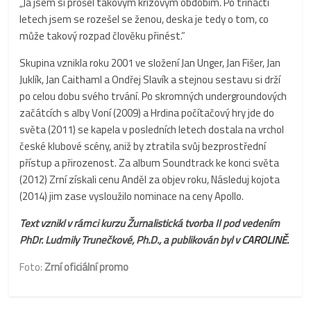
„Já jsem si prošel takovým krizovým obdobím. Po třinácti
letech jsem se rozešel se ženou, deska je tedy o tom, co
může takový rozpad člověku přinést.”
Skupina vznikla roku 2001 ve složení Jan Unger, Jan Fišer, Jan
Juklík, Jan Caithaml a Ondřej Slavík a stejnou sestavu si drží
po celou dobu svého trvání. Po skromných undergroundových
začátcích s alby Voní (2009) a Hrdina počítačový hry jde do
světa (2011) se kapela v posledních letech dostala na vrchol
české klubové scény, aniž by ztratila svůj bezprostřední
přístup a přirozenost. Za album Soundtrack ke konci světa
(2012) Zrní získali cenu Anděl za objev roku, Následuj kojota
(2014) jim zase vysloužilo nominace na ceny Apollo.
Text vznikl v rámci kurzu Žurnalistická tvorba II
pod vedením
PhDr. Ludmily Trunečkové, Ph.D., a publikován byl v
CAROLINĚ
.
Foto:
Zrní oficiální promo