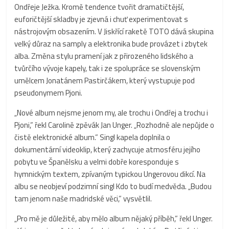
Ondřeje Ježka. Kromě tendence tvořit dramatičtější,
euforičtější skladby je zjevná i chuť experimentovat s
nástrojovým obsazením. V Jiskřící raketě TOTO dává skupina
velký důraz na samply a elektronika bude provázet i zbytek
alba. Změna stylu pramení jak z přirozeného lidského a
tvůrčího vývoje kapely, tak i ze spolupráce se slovenským
umělcem Jonatánem Pastirčákem, který vystupuje pod
pseudonymem Pjoni.
„Nové album nejsme jenom my, ale trochu i Ondřej a trochu i
Pjoni,” řekl Carolině zpěvák Jan Unger. „Rozhodně ale nepůjde o
čistě elektronické album.” Singl kapela doplnila o
dokumentární videoklip, který zachycuje atmosféru jejího
pobytu ve Španělsku a velmi dobře koresponduje s
hymnickým textem, zpívaným typickou Ungerovou dikcí. Na
albu se neobjeví podzimní singl Kdo to budí medvěda. „Budou
tam jenom naše madridské věci,” vysvětlil.
„Pro mě je důležité, aby mělo album nějaký příběh,” řekl Unger.