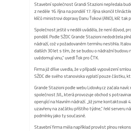
Stavební společnost Grandi Stazioni nepředala budov
z neděle 16. října na pondělí 17. října skončil třinác
klíčů ministrovi dopravy Danu Ťokovi (ANO), klíč tak 
Společnost ještě v neděli uváděla, že není důvod, p
pondělí. Podle SŽDC Grande Stazioni nedodržela pln
nádraží, což v požadovaném termínu nestihla. Italov
dalších 30 let s tím, že se budou o nádražní budovu n
uvědomují vinu,“ uvedl Ťok pro ČTK.
Firma již dříve uvedla, že v případě vypovězení smlo
SŽDC dle svého stanoviska vyplatí pouze částku, kte
Grande Stazioni podle webu Lidovky.cz začala navíc
společnost JVL, která provozuje obchod s potravin
operující na hlavním nádraží. „Již jsme kontaktoval
uzavřeny na začátku příštího týdne,“ řekl serveru
podmínky jako ty současné.
Stavební firma měla například provést plnou rekonst