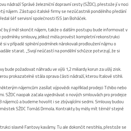
u nádraží Správě železniční dopravní cesty (SŽDC), přestože jí v noci
tiletý nájem. Zástupci italské firmy se nezúčastnili pondělního předání
předal šéf servisní společnosti ISS Jan Boháček.
roč by jí měl skončit nájem, takže o dalším postupu bude informovat v
ě podmínky smlouvy, jelikož měla provést kompletní rekonstrukci
é si v případě splnění podmínek nárokovali prodloužení nájmu o
adále starat. „Svojí neúčastí na pondělní schůzce potvrzují, že si
uvy bude požadovat náhradu ve výši 1,2 miliardy korun za ušlý zisk.
rou prokazatelně stála oprava části nádraží, kterou Italové stihli.
 některým nájemcům zasílat výpovědi: například prodejci Tchibo nebo
ami. SŽDC naopak začala vyjednávat o nových smlouvách pro prodejce
i 43 nájemců a budeme hovořit i se zbývajícími sedmi. Smlouvy budou
 náměstek SŽDC Tomáš Drmola. Kontrakty by měly mít téměř stejné
rukci slavné Fantovy kavárny. Tu ale dokončit nestihla, přestože se