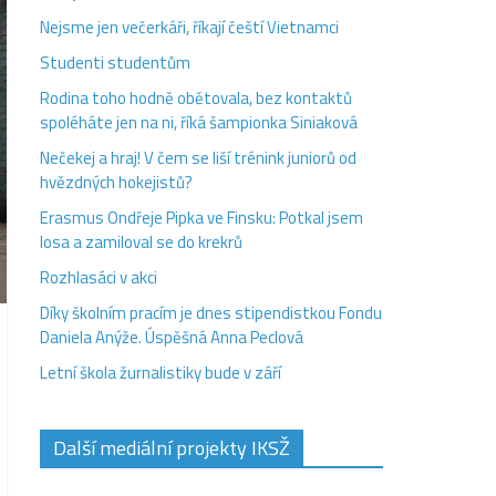
Nejsme jen večerkáři, říkají čeští Vietnamci
Studenti studentům
Rodina toho hodně obětovala, bez kontaktů
spoléháte jen na ni, říká šampionka Siniaková
Nečekej a hraj! V čem se liší trénink juniorů od
hvězdných hokejistů?
Erasmus Ondřeje Pipka ve Finsku: Potkal jsem
losa a zamiloval se do krekrů
Rozhlasáci v akci
Díky školním pracím je dnes stipendistkou Fondu
Daniela Anýže. Úspěšná Anna Peclová
Letní škola žurnalistiky bude v září
Další mediální projekty IKSŽ