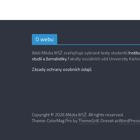
O webu
Web Média IKSŽ zveřejňuje vybrané texty studentů
Instit
studií a žurnalistiky
Fakulty sociálních věd Univerzity Karlo
Zásady ochrany osobních údajů
.
Copyright © 2026
Média IKSŽ
. All rights reserved.
Theme: ColorMag Pro by
ThemeGrill
. Drevet av
WordPress