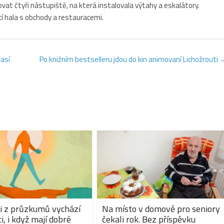
vat čtyři nástupiště, na která instalovala výtahy a eskalátory.
 hala s obchody a restauracemi.
lasí
Po knižním bestselleru jdou do kin animovaní Lichožrouti
i z průzkumů vychází
Na místo v domově pro seniory
i, i když mají dobré
čekali rok. Bez příspěvku