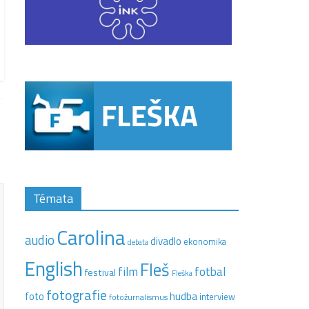
Témata
Carolina
audio
divadlo
ekonomika
debata
English
Fleš
film
fotbal
festival
Fleška
fotografie
hudba
foto
interview
fotožurnalismus