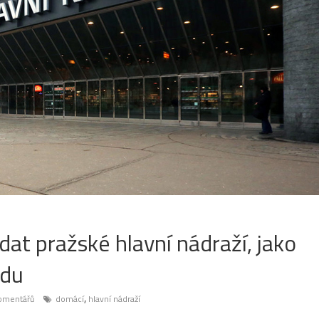
dat pražské hlavní nádraží, jako
rdu
,
omentářů
domácí
hlavní nádraží