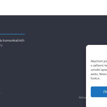
utu komunikačních
vy.
Abychom posk
o zařízení, 
umožní zprac
webu. Nesouh
funkce.
Př
.
Aktuality
Magazín