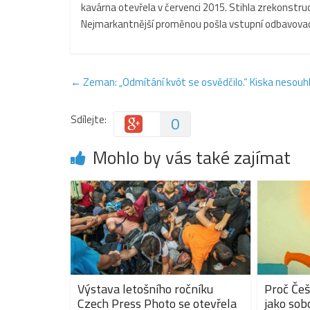
kavárna otevřela v červenci 2015. Stihla zrekonstruo
Nejmarkantnější proměnou pošla vstupní odbavovací
←
Zeman: „Odmítání kvót se osvědčilo.“ Kiska nesouh
Sdílejte:
0
Mohlo by vás také zajímat
Výstava letošního ročníku
Proč Češ
Czech Press Photo se otevřela
jako sobc