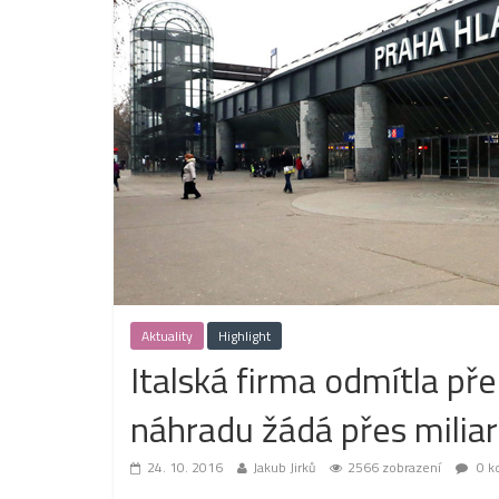
Aktuality
Highlight
Italská firma odmítla pře
náhradu žádá přes milia
24. 10. 2016
Jakub Jirků
2566 zobrazení
0 k