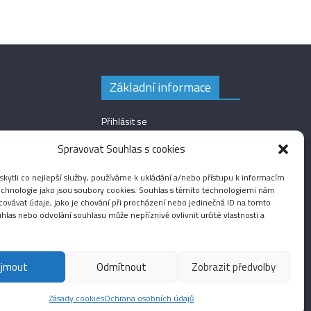
Základní informace
Přihlásit se
Zdroj kanálů (příspěvky)
Spravovat Souhlas s cookies
Kanál komentářů
ytli co nejlepší služby, používáme k ukládání a/nebo přístupu k informacím
Česká lokalizace
technologie jako jsou soubory cookies. Souhlas s těmito technologiemi nám
ovávat údaje, jako je chování při procházení nebo jedinečná ID na tomto
las nebo odvolání souhlasu může nepříznivě ovlivnit určité vlastnosti a
ijmout
Odmítnout
Zobrazit předvolby
Fotografie
Audio
Video
English
Sport
Menšinová témata
Zásady cookies
Ochrana osobních údajů