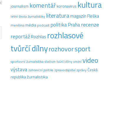
kultura
komentář
journalism
koronavirus
literatura
magazín Fleška
letní škola žurnalistiky
recenze
politika
Praha
média
menšina
podcast
rozhlasové
reportáž
Rozhlas
tvůrčí dílny
sport
rozhovor
video
sportovní žurnalistika
tvůrčí dílny
studium
umění
výstava
Česká
zpravodajství
zprávy
zahraniční politika
žurnalistika
republika