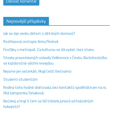
Nejnovější příspěvky
Jak se žije venku dětem z dětských domovů?
Rozhlasový cestopis Anny Peclové
Fesťáky v metropoli. Za kulturou se dá vydat i bez stanu
Stovky pravoslavných oslavily Velikonoce v Česku. Na bohoslužbu
se každoročně všichni nevejdou
Nejsme jen večerkáři, říkají čeští Vietnamci
Studenti studentům
Rodina toho hodně obětovala, bez kontaktů spoléháte jen na ni,
říká šampionka Siniaková
Nečekej a hraj! V čem se liší trénink juniorů od hvězdných
hokejistů?