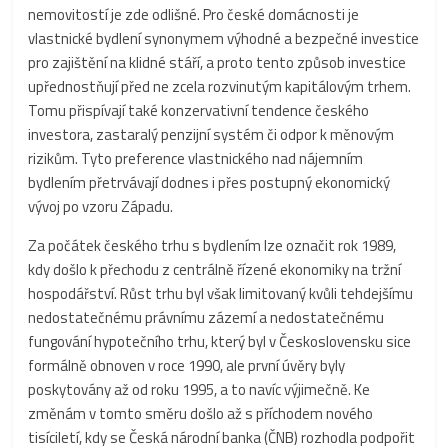
nemovitostí je zde odlišné. Pro české domácnosti je
vlastnické bydlení synonymem výhodné a bezpečné investice
pro zajištění na klidné stáří, a proto tento způsob investice
upřednostňují před ne zcela rozvinutým kapitálovým trhem.
Tomu přispívají také konzervativní tendence českého
investora, zastaralý penzijní systém či odpor k měnovým
rizikům. Tyto preference vlastnického nad nájemním
bydlením přetrvávají dodnes i přes postupný ekonomický
vývoj po vzoru Západu.
Za počátek českého trhu s bydlením lze označit rok 1989,
kdy došlo k přechodu z centrálně řízené ekonomiky na tržní
hospodářství. Růst trhu byl však limitovaný kvůli tehdejšímu
nedostatečnému právnímu zázemí a nedostatečnému
fungování hypotečního trhu, který byl v Československu sice
formálně obnoven v roce 1990, ale první úvěry byly
poskytovány až od roku 1995, a to navíc výjimečně. Ke
změnám v tomto směru došlo až s příchodem nového
tisíciletí, kdy se Česká národní banka (ČNB) rozhodla podpořit