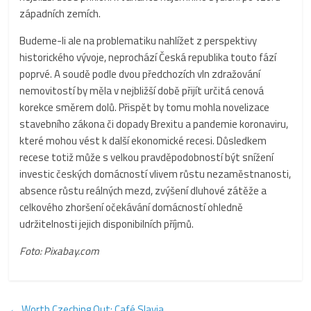
západních zemích.
Budeme-li ale na problematiku nahlížet z perspektivy
historického vývoje, neprochází Česká republika touto fází
poprvé. A soudě podle dvou předchozích vln zdražování
nemovitostí by měla v nejbližší době přijít určitá cenová
korekce směrem dolů. Přispět by tomu mohla novelizace
stavebního zákona či dopady Brexitu a pandemie koronaviru,
které mohou vést k další ekonomické recesi. Důsledkem
recese totiž může s velkou pravděpodobností být snížení
investic českých domácností vlivem růstu nezaměstnanosti,
absence růstu reálných mezd, zvýšení dluhové zátěže a
celkového zhoršení očekávání domácností ohledně
udržitelnosti jejich disponibilních příjmů.
Foto: Pixabay.com
←
Worth Czeching Out: Café Slavia