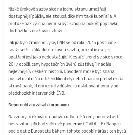
Nízké úrokové sazby sice na jednu stranu umožňují
dostupnější půjčky, ale stoupá díky nim také kupní síla. A
protože pak výroba nemusí být schopna pokrýt poptávku,
dochází ke zdražování zboží.
Jak již bylo zmíněno výše, ČNB se od roku 2015 postupně
snaží snížit základní úrokovou sazbu, prozatím se její
opatření jeví jako nedostačující. Klesající trend se sice v roce
2017 otočil, ceny hypotečních úvěrů zůstávají i nadále
nejlevnější v českém historii. Důvodem může být snaha
poskytovatelů o udržení klientely nebo finanční přebytek na
straně bank, který vznikl v důsledku oslabování koruny po
předchozích intervencích ČNB.
Nepomohl ani zásah koronaviru
Navzdory očekávání mnohých odborníků ceny nemovitostí
nesrazil ani příchod světové pandemie COVIDU-19. Naopak
podle dat z Eurostatu během tohoto období nárůst cen bytů