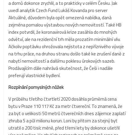
a domů dokonce zrychlil, a to prakticky v celém Česku. Jak
uvedl analytik Czech Fund Lukáš Kovanda pro server
Aktuálně, důvodem byla opět omezená nabídka, daná
zejména pomalou výstavbou nových nemovitostí. Také HB
index potvrdil, že koronavirová krize zasáhla do mnohých
odvětví, ale na rezidenční trh měla prozatím minimální vliv.
Ačkoliv poptávku ohrožovala nejistota z nepříznivého vývoje
na trhu práce, na druhou stranu došlo také ke zrušení daně z
nabytí nemovitostí a dalšímu poklesu úrokových sazeb.
Prodávajícím dále nahrává skutečnost, že Češi i nadále
preferují vlastnické bydlení.
Rozpínání pomyslných nůžek
V průběhu třetího čtvrtletí 2020 dosáhla průměrná cena
bytu v Praze 110 117 Kč za metr čtvereční. To znamená, že
za byt o velikosti 50 metrů čtverečních dnes zájemce zaplatí
zhruba 5 a půl milionu korun. Loni by přitom za stejný byt
utratil o 200 tisíc méně, před třemi lety by dokonce ušetřil