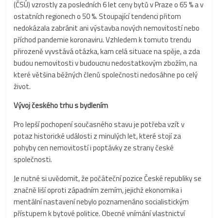
(ČSÚ) vzrostly za posledních 6 let ceny bytů v Praze o 65 % a v
ostatních regionech o 50 %. Stoupající tendenci přitom
nedokázala zabránit ani výstavba nových nemovitostí nebo
příchod pandemie koronaviru. Vzhledem k tomuto trendu
přirozeně vyvstává otázka, kam celá situace na spěje, a zda
budou nemovitosti v budoucnu nedostatkovým zbožím, na
které většina běžných členů společnosti nedosáhne po celý
život.
Vývoj českého trhu s bydlením
Pro lepší pochopení současného stavu je potřeba vzít v
potaz historické události z minulých let, které stojí za
pohyby cen nemovitostí i poptávky ze strany české
společnosti.
Je nutné si uvědomit, že počáteční pozice České republiky se
značně liší oproti západním zemím, jejichž ekonomika i
mentální nastavení nebylo poznamenáno socialistickým
přístupem k bytové politice. Obecné vnímání vlastnictví