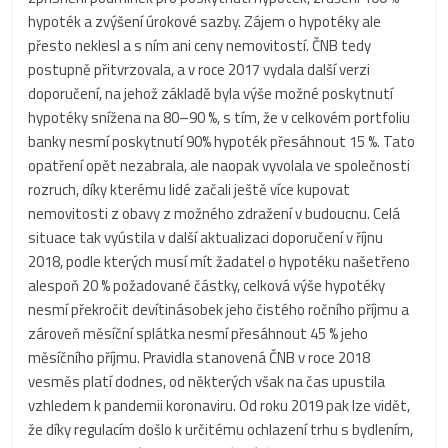
hypoték a zvýšení úrokové sazby. Zájem o hypotéky ale
přesto neklesl a s ním ani ceny nemovitostí. ČNB tedy
postupně přitvrzovala, a v roce 2017 vydala další verzi
doporučení, na jehož základě byla výše možné poskytnutí
hypotéky snížena na 80–90 %, s tím, že v celkovém portfoliu
banky nesmí poskytnutí 90% hypoték přesáhnout 15 %. Tato
opatření opět nezabrala, ale naopak vyvolala ve společnosti
rozruch, díky kterému lidé začali ještě více kupovat
nemovitosti z obavy z možného zdražení v budoucnu. Celá
situace tak vyústila v další aktualizaci doporučení v říjnu
2018, podle kterých musí mít žadatel o hypotéku našetřeno
alespoň 20 % požadované částky, celková výše hypotéky
nesmí překročit devítinásobek jeho čistého ročního příjmu a
zároveň měsíční splátka nesmí přesáhnout 45 % jeho
měsíčního příjmu. Pravidla stanovená ČNB v roce 2018
vesměs platí dodnes, od některých však na čas upustila
vzhledem k pandemii koronaviru. Od roku 2019 pak lze vidět,
že díky regulacím došlo k určitému ochlazení trhu s bydlením,