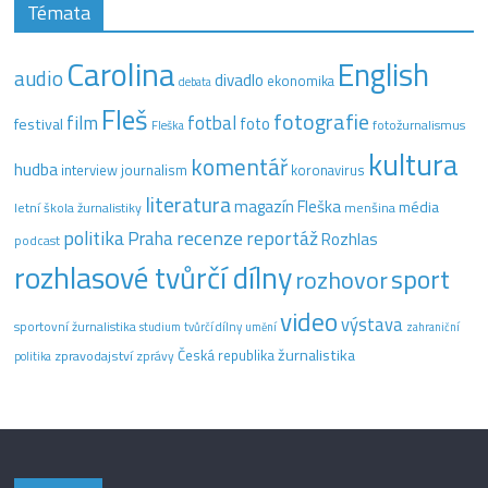
Témata
Carolina
English
audio
divadlo
ekonomika
debata
Fleš
fotografie
film
fotbal
festival
foto
fotožurnalismus
Fleška
kultura
komentář
hudba
interview
journalism
koronavirus
literatura
magazín Fleška
média
letní škola žurnalistiky
menšina
recenze
politika
reportáž
Praha
Rozhlas
podcast
rozhlasové tvůrčí dílny
sport
rozhovor
video
výstava
sportovní žurnalistika
tvůrčí dílny
studium
umění
zahraniční
žurnalistika
Česká republika
zpravodajství
zprávy
politika