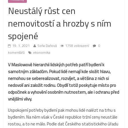
Neustálý růst cen
nemovitostí a hrozby s ním
spojené
19. 1. 2021
Soňa Daňová
1758 zobrazení
0
komentářů
ekonomika
V Maslowově hierarchii lidských potřeb patří bydlení k
samotným základům. Pokud lidé nemají kde složit hlavu,
nemohou se seberealizovat, rozvíjet, a většina z nich si
nedovolí ani založit rodinu. Obydlí totiž poskytuje místo pro
odpočinek a vyhovění osobním nutnostem, ale i ochranu před
vnějšími vlivy.
Uspokojení potřeby bydlení pak mohou lidé nalézt na trhu s
bydlením. Na něm však v České republice tržní ceny neustále
rostou, a to ne málo. Podle dat Českého statistického úřadu