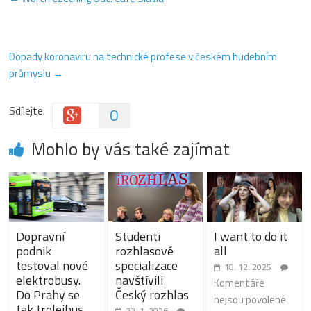
Dopady koronaviru na technické profese v českém hudebním
průmyslu
→
Sdílejte:
0
Mohlo by vás také zajímat
Dopravní
Studenti
I want to do it
podnik
rozhlasové
all
testoval nové
specializace
18. 12. 2025
elektrobusy.
navštívili
Komentáře
Do Prahy se
Český rozhlas
nejsou povolené
tak trolejbus
22. 1. 2026