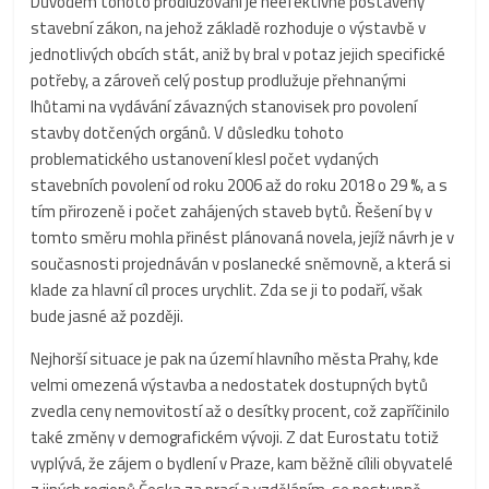
Důvodem tohoto prodlužování je neefektivně postavený
stavební zákon, na jehož základě rozhoduje o výstavbě v
jednotlivých obcích stát, aniž by bral v potaz jejich specifické
potřeby, a zároveň celý postup prodlužuje přehnanými
lhůtami na vydávání závazných stanovisek pro povolení
stavby dotčených orgánů. V důsledku tohoto
problematického ustanovení klesl počet vydaných
stavebních povolení od roku 2006 až do roku 2018 o 29 %, a s
tím přirozeně i počet zahájených staveb bytů. Řešení by v
tomto směru mohla přinést plánovaná novela, jejíž návrh je v
současnosti projednáván v poslanecké sněmovně, a která si
klade za hlavní cíl proces urychlit. Zda se ji to podaří, však
bude jasné až později.
Nejhorší situace je pak na území hlavního města Prahy, kde
velmi omezená výstavba a nedostatek dostupných bytů
zvedla ceny nemovitostí až o desítky procent, což zapříčinilo
také změny v demografickém vývoji. Z dat Eurostatu totiž
vyplývá, že zájem o bydlení v Praze, kam běžně cílili obyvatelé