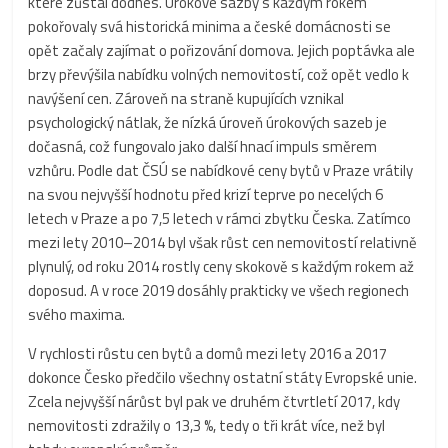
které zůstal dodnes. Úrokové sazby s každým rokem
pokořovaly svá historická minima a české domácnosti se
opět začaly zajímat o pořizování domova. Jejich poptávka ale
brzy převýšila nabídku volných nemovitostí, což opět vedlo k
navýšení cen. Zároveň na straně kupujících vznikal
psychologický nátlak, že nízká úroveň úrokových sazeb je
dočasná, což fungovalo jako další hnací impuls směrem
vzhůru. Podle dat ČSÚ se nabídkové ceny bytů v Praze vrátily
na svou nejvyšší hodnotu před krizí teprve po necelých 6
letech v Praze a po 7,5 letech v rámci zbytku Česka. Zatímco
mezi lety 2010–2014 byl však růst cen nemovitostí relativně
plynulý, od roku 2014 rostly ceny skokově s každým rokem až
doposud. A v roce 2019 dosáhly prakticky ve všech regionech
svého maxima.
V rychlosti růstu cen bytů a domů mezi lety 2016 a 2017
dokonce Česko předčilo všechny ostatní státy Evropské unie.
Zcela nejvyšší nárůst byl pak ve druhém čtvrtletí 2017, kdy
nemovitosti zdražily o 13,3 %, tedy o tři krát více, než byl