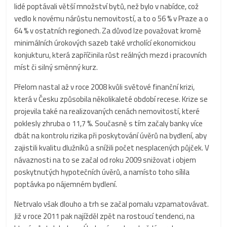
lidé poptávali větší množství bytů, než bylo v nabídce, což
vedlo k novému nárůstu nemovitostí, a to o 56 % v Praze a o
64 % v ostatních regionech.
Za důvod lze považovat kromě
minimálních úrokových sazeb také vrcholící ekonomickou
konjukturu, která zapříčinila růst reálných mezd i pracovních
míst či silný směnný kurz.
Přelom nastal až v roce 2008 kvůli světové finanční krizi,
která v Česku způsobila několikaleté období recese. Krize se
projevila také na realizovaných cenách nemovitostí, které
poklesly zhruba o 11,7 %. Současně s tím začaly banky více
dbát na kontrolu rizika při poskytování úvěrů na bydlení, aby
zajistili kvalitu dlužníků a snížili počet nesplacených půjček. V
návaznosti na to se začal od roku 2009 snižovat i objem
poskytnutých hypotečních úvěrů, a namísto toho sílila
poptávka po nájemném bydlení.
Netrvalo však dlouho a trh se začal pomalu vzpamatovávat.
Již v roce 2011 pak najížděl zpět na rostoucí tendenci, na