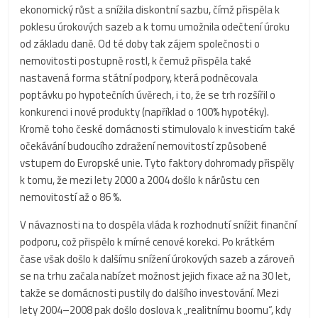
ekonomický růst a snížila diskontní sazbu, čímž přispěla k
poklesu úrokových sazeb a k tomu umožnila odečtení úroku
od základu daně. Od té doby tak zájem společnosti o
nemovitosti postupně rostl, k čemuž přispěla také
nastavená forma státní podpory, která podněcovala
poptávku po hypotečních úvěrech, i to, že se trh rozšířil o
konkurenci i nové produkty (například o 100% hypotéky).
Kromě toho české domácnosti stimulovalo k investicím také
očekávání budoucího zdražení nemovitostí způsobené
vstupem do Evropské unie.
Tyto faktory dohromady přispěly
k tomu, že mezi lety 2000 a 2004 došlo k nárůstu cen
nemovitostí až o 86 %.
V návaznosti na to dospěla vláda k rozhodnutí snížit finanční
podporu, což přispělo k mírné cenové korekci. Po krátkém
čase však došlo k dalšímu snížení úrokových sazeb a zároveň
se na trhu začala nabízet možnost jejich fixace až na 30 let,
takže se domácnosti pustily do dalšího investování. Mezi
lety 2004–2008 pak došlo doslova k „realitnímu boomu“, kdy