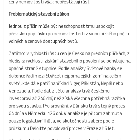
ceny nemovitostí však nepřestávají růst.
Problematický stavební zákon
Jednou z příčin může být neschopnost trhu uspokojit
převislou poptávku po nemovitostech z vinou nízkého počtu
volných a cenově dostupných bytů.
Zatímco v rychlosti růstu cen je Česko na předních příčkách, z
hlediska rychlosti získání stavebního povolení se pohybuje na
opačné straně stupnice. Podle analýzy Světové banky se
dokonce řadí mezi čtyřicet nejpomalejších zemí na celém
světě, kde dále patří například Niger, Pákistán, Nepál nebo
Venezuela. Podle dat z této analýzy trvá českému
investorovi až 246 dní, než získá všechna potřebná razítka
pro svou stavbu. Pro srovnání, v Dánsku trvá stejný proces
64 dní a v Německu 126 dní. V analýze je přitom zahrnuta
pouze legislativní lhůta, ve skutečnosti zabere podle
průzkumu Deloitte povolovací proces v Praze až 5 let.