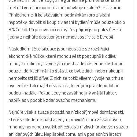
více než milion. Ve zbylých regionech se průměrná cena za
metr čtvereční momentálně pohybuje okolo 67 tisíc korun.
Přihlédneme-li ke stávajícím podmínkám pro získání
hypotéky, dovolit si koupit vlastní bydlení může pouze okolo
8 % Čechů. Při porovnání cen bytů s příjmy jsou pak v Česku
jedny z nejhůře dostupných nemovitostí v celé Evropě.
Následkem této situace jsou neustále se rozšiřující
ekonomické nůžky, které mohou vést postupně k odlivu
mladých rodin pryč z velkých měst. Zde následně zůstanou
pouze lidé, kteří měli to štěstí, co byt zdědili nebo nakoupili
nemovitosti již dříve. Z nich se totiž vlivem vývoje na trhu s
bydlením stali majetní vlastníci, kteří jimi pravděpodobně
budou i nadále. Pokud tedy nezasáhne jiný vnější faktor,
například v podobě zdaňovacího mechanismu.
Nejhůře však situace dopadá na nízkopříjmové domácnosti,
které vzhledem k nastaveným pravidlům pro získání úvěru
mnohdy nemohou využít příležitosti nízkých úrokových sazeb
ani daňových úlev. Nepřispívá tomu ani v posledních letech