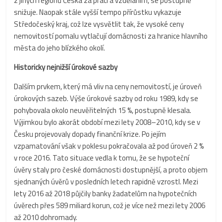
z jiných regionů Česka za prací a vzděláním, se postupně
snižuje. Naopak stále vyšší tempo přírůstku vykazuje
Středočeský kraj, což lze vysvětlit tak, že vysoké ceny
nemovitostí pomalu vytlačují domácnosti za hranice hlavního
města do jeho blízkého okolí.
Historicky nejnižší úrokové sazby
Dalším prvkem, který má vliv na ceny nemovitostí, je úroveň
úrokových sazeb. Výše úrokové sazby od roku 1989, kdy se
pohybovala okolo neuvěřitelných 15 %, postupně klesala.
Výjimkou bylo akorát období mezi lety 2008–2010, kdy se v
Česku projevovaly dopady finanční krize. Po jejím
vzpamatování však v poklesu pokračovala až pod úroveň 2 %
v roce 2016. Tato situace vedla k tomu, že se hypoteční
úvěry staly pro české domácnosti dostupnější, a proto objem
sjednaných úvěrů v posledních letech rapidně vzrostl. Mezi
lety 2016 až 2018 půjčily banky žadatelům na hypotečních
úvěrech přes 589 miliard korun, což je více než mezi lety 2006
až 2010 dohromady.