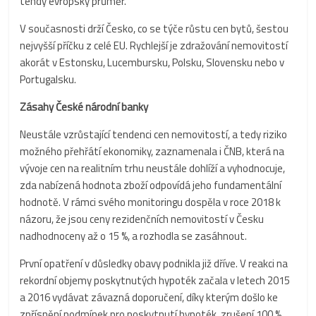
tehdy evropský průměr.
V současnosti drží Česko, co se týče růstu cen bytů, šestou
nejvyšší příčku z celé EU. Rychlejší je zdražování nemovitostí
akorát v Estonsku, Lucembursku, Polsku, Slovensku nebo v
Portugalsku.
Zásahy České národní banky
Neustále vzrůstající tendenci cen nemovitostí, a tedy riziko
možného přehřátí ekonomiky, zaznamenala i ČNB, která na
vývoje cen na realitním trhu neustále dohlíží a vyhodnocuje,
zda nabízená hodnota zboží odpovídá jeho fundamentální
hodnotě. V rámci svého monitoringu dospěla v roce 2018 k
názoru, že jsou ceny rezidenčních nemovitostí v Česku
nadhodnoceny až o 15 %, a rozhodla se zasáhnout.
První opatření v důsledky obavy podnikla již dříve. V reakci na
rekordní objemy poskytnutých hypoték začala v letech 2015
a 2016 vydávat závazná doporučení, díky kterým došlo ke
zpřísnění podmínek pro poskytnutí hypoték, zrušení 100 %