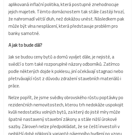
aplikovaná inflační politika, která postupně znehodnocuje
jejich majetek. Těmto domácnostem tak stále častěji hrozí,
že nahromadí větší dluh, než dokážou unést. Následkem pak
může být vlna nesplácení, která představuje problém pro
banky samotné.
A jak to bude dál?
Jak se budou ceny bytů a domů vyvíjet dále, je nejisté, a
svědčí o tom také rozporuplné názory odborníků. Zatímco
podle některých dojde k poklesu, jiní očekávají stagnaci nebo
přetrvávající růst z důvodu zdražení stavebních materiálů i
práce.
Nelze popřít, že jsme svědky obrovského růstu poptávky po
rezidenčních nemovitostech, kterou trh nedokáže uspokojit
kvůli nedostatku volných bytů, za který do jisté míry může
špatně nastavený stavební zákony a stále nižší úrokové
sazby. Zároveň nelze předpokládat, že se čeští investoři v
nejbližší době přikloní k variantě nájemního bydlení po vzoru