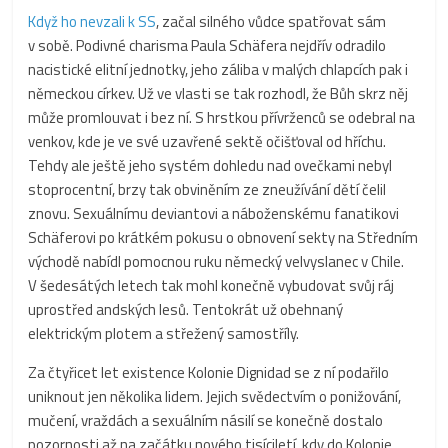
Když ho nevzali k SS
, začal silného vůdce spatřovat sám
v sobě. Podivné charisma Paula Schäfera nejdřív odradilo
nacistické elitní jednotky, jeho záliba v malých chlapcích pak i
německou církev. Už ve vlasti se tak rozhodl, že Bůh skrz něj
může promlouvat i bez ní. S hrstkou přívrženců se odebral na
venkov, kde je ve své uzavřené sektě očišťoval od hříchu.
Tehdy ale ještě jeho systém dohledu nad ovečkami nebyl
stoprocentní, brzy tak obviněním ze zneužívání dětí čelil
znovu. Sexuálnímu deviantovi a náboženskému fanatikovi
Schäferovi po krátkém pokusu o obnovení sekty na Středním
východě nabídl pomocnou ruku německý velvyslanec v Chile.
V šedesátých letech tak mohl konečně vybudovat svůj ráj
uprostřed andských lesů. Tentokrát už obehnaný
elektrickým plotem a střežený samostříly.
Za čtyřicet let existence Kolonie Dignidad se z ní podařilo
uniknout jen několika lidem. Jejich svědectvím o ponižování,
mučení, vraždách a sexuálním násilí se konečně dostalo
pozornosti až na začátku nového tisíciletí, kdy do Kolonie