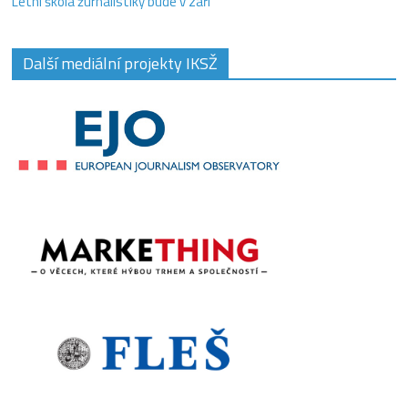
Letní škola žurnalistiky bude v září
Další mediální projekty IKSŽ