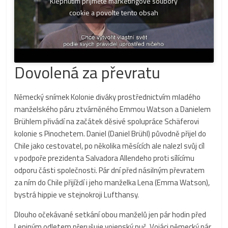
Klepnutím přijměte marketingové soubory
cookie a povolte tento obsah
Dovolená za převratu
Německý snímek Kolonie diváky prostřednictvím mladého
manželského páru ztvárněného Emmou Watson a Danielem
Brühlem přivádí na začátek děsivé spolupráce Schäferovi
kolonie s Pinochetem. Daniel (Daniel Brühl) původně přijel do
Chile jako cestovatel, po několika měsících ale nalezl svůj cíl
v podpoře prezidenta Salvadora Allendeho proti sílícímu
odporu části společnosti. Pár dní před násilným převratem
za ním do Chile přijíždí i jeho manželka Lena (Emma Watson),
bystrá hippie ve stejnokroji Lufthansy.
Dlouho očekávané setkání obou manželů jen pár hodin před
Leniným odletem přerušuje vojenský puč. Vojáci německý pár