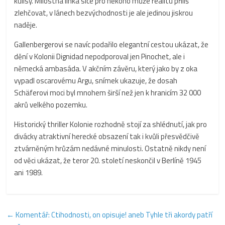
kulisy. Milostná linka sice pro někoho může realitu příliš
zlehčovat, v lánech bezvýchodnosti je ale jedinou jiskrou
naděje.
Gallenbergerovi se navíc podařilo elegantní cestou ukázat, že
dění v Kolonii Dignidad nepodporoval jen Pinochet, ale i
německá ambasáda. V akčním závěru, který jako by z oka
vypadl oscarovému Argu, snímek ukazuje, že dosah
Schäferovi moci byl mnohem širší než jen k hranicím 32 000
akrů velkého pozemku.
Historický thriller Kolonie rozhodně stojí za shlédnutí, jak pro
divácky atraktivní herecké obsazení tak i kvůli přesvědčivě
ztvárněným hrůzám nedávné minulosti. Ostatně nikdy není
od věci ukázat, že teror 20. století neskončil v Berlíně 1945
ani 1989.
←
Komentář: Ctihodnosti, on opisuje! aneb Tyhle tři akordy patří