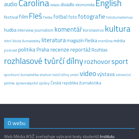
Carolina
English
audio
divadlo
ekonomika
debata
Fleš
fotografie
film
fotbal
festival
foto
fotožurnalismus
Fleška
kultura
komentář
hudba
interview
journalism
koronavirus
literatura
magazín Fleška
média
letní škola žurnalistiky
menšina
recenze
politika
reportáž
Praha
Rozhlas
podcast
rozhlasové tvůrčí dílny
sport
rozhovor
video
výstava
sportovní žurnalistika
tvůrčí dílny
studium
umění
zahraniční
žurnalistika
Česká republika
zpravodajství
zprávy
politika
O webu
Web Média IKSŽ zveřejňuje vybrané texty studentů
Institutu