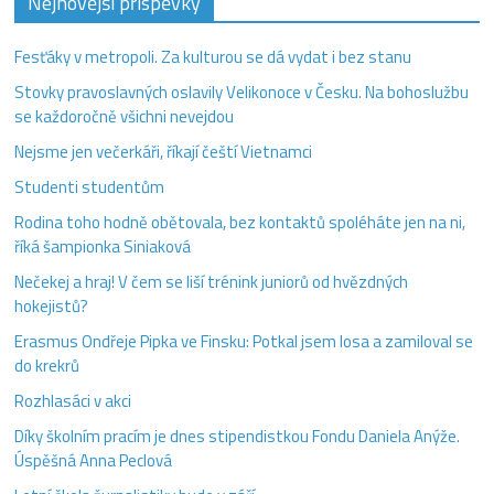
Nejnovější příspěvky
Fesťáky v metropoli. Za kulturou se dá vydat i bez stanu
Stovky pravoslavných oslavily Velikonoce v Česku. Na bohoslužbu
se každoročně všichni nevejdou
Nejsme jen večerkáři, říkají čeští Vietnamci
Studenti studentům
Rodina toho hodně obětovala, bez kontaktů spoléháte jen na ni,
říká šampionka Siniaková
Nečekej a hraj! V čem se liší trénink juniorů od hvězdných
hokejistů?
Erasmus Ondřeje Pipka ve Finsku: Potkal jsem losa a zamiloval se
do krekrů
Rozhlasáci v akci
Díky školním pracím je dnes stipendistkou Fondu Daniela Anýže.
Úspěšná Anna Peclová