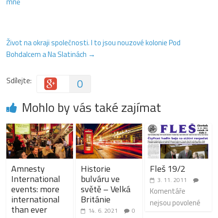
mně
Život na okraji společnosti. I to jsou nouzové kolonie Pod
Bohdalcem a Na Slatinách
→
Sdílejte:
0
Mohlo by vás také zajímat
Amnesty
Historie
Fleš 19/2
International
bulváru ve
3. 11. 2011
events: more
světě – Velká
Komentáře
international
Británie
nejsou povolené
than ever
14. 6. 2021
0