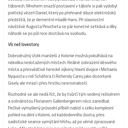
táborech. Mnohem snazší postavení v táboře si pak vydobyl
politický vězeň Daniel, který po přehnané dávce elektrošoků
předstírá, že je dementní mladík Hans. Při slavnostní
návštěvě Augusta Pinocheta se pár konečně setkává a díky
náhodě se po půl roce dostává na svobodu.
Víc než lovestory
Dobrodružný útěk manželů z Kolonie možná pokulhává na
několika nedotažených místech. Reálné zobrazení děsivého
místa a přesvědčivé herecké výkony hlavní dvojice i Michaela
Nyquista v roli Schäfera či Richendy Carey jako dozorkyně
Gisely ale mrazí i přes hrstku nesrovnalostí.
Rozhodně se ale nedá říct, že by tvůrčí tým vedený režisérem
a scénáristou Florianem Gallenbergerem něco zanedbal.
Pečlivě vymyšlený průvodní příběh nabízí v celku komplexní
pohled na dění v Kolonii, od každodenního života, přes
sadistické seance vymýtání hříchu, až po věrně zpracované