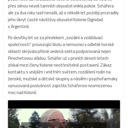
přes silnou nevoli tamních obyvatel vnikla policie. Schäfera
ale za dva roky razií nenašli, až o několik let později prozradily
jeho úkryt časté návštěvy obyvatel Kolonie Dignidad
v Argentině.
Po desítky let se za převlekem „sociální a vzdělávací
společnosti“ provozující školu a nemocnici v odlehlé horské
oblasti skrývala přísně vedená sekta podporovaná nejen
Pinochetovou vládou. Schäfer už v prvních deseti letech
získal mezi členy Kolonie neotřesitelné postavení. Zákaz
kontaktu s vnějším i vnitřním světem, rozdělení rodin na
ženské, mužské a dětské skupiny a násilím i psychofarmaky
vynucovaná poslušnost zajistila Schäferovi neomezenou
moc nad Kolonií.