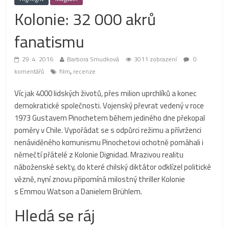
Kolonie: 32 000 akrů
fanatismu
29. 4. 2016
Barbora Smudková
3011 zobrazení
0
,
komentářů
film
recenze
Víc jak 4000 lidských životů, přes milion uprchlíků a konec
demokratické společnosti. Vojenský převrat vedený v roce
1973 Gustavem Pinochetem během jediného dne překopal
poměry v Chile. Vypořádat se s odpůrci režimu a přívrženci
nenáviděného komunismu Pinochetovi ochotně pomáhali i
němečtí přátelé z Kolonie Dignidad. Mrazivou realitu
náboženské sekty, do které chilský diktátor odklízel politické
vězně, nyní znovu připomíná milostný thriller Kolonie
s Emmou Watson a Danielem Brühlem.
Hledá se ráj