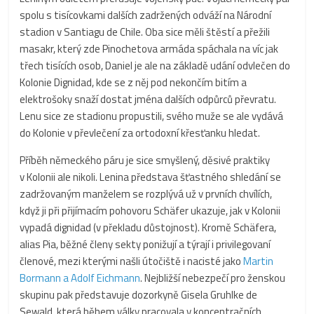
spolu s tisícovkami dalších zadržených odváží na Národní
stadion v Santiagu de Chile. Oba sice měli štěstí a přežili
masakr, který zde Pinochetova armáda spáchala na víc jak
třech tisících osob, Daniel je ale na základě udání odvlečen do
Kolonie Dignidad, kde se z něj pod nekončím bitím a
elektrošoky snaží dostat jména dalších odpůrců převratu.
Lenu sice ze stadionu propustili, svého muže se ale vydává
do Kolonie v převlečení za ortodoxní křesťanku hledat.
Příběh německého páru je sice smyšlený, děsivé praktiky
v Kolonii ale nikoli. Lenina představa šťastného shledání se
zadržovaným manželem se rozplývá už v prvních chvílích,
když ji při přijímacím pohovoru Schäfer ukazuje, jak v Kolonii
vypadá dignidad (v překladu důstojnost). Kromě Schäfera,
alias Pia, běžné členy sekty ponižují a týrají i privilegovaní
členové, mezi kterými našli útočiště i nacisté jako
Martin
Bormann a Adolf Eichmann
. Nejbližší nebezpečí pro ženskou
skupinu pak představuje dozorkyně Gisela Gruhlke de
Sewald, která během války pracovala v koncentračních