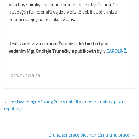
Všechny snímky doplněné komentáři tehdejších hráčů a
klubových funkcionářů vyjdou v blízké době také v knize
nesoucí stejný název jako výstava.
Text vznikl v rámci kurzu Žurnalistická tvorba I
pod
vedením
Mgr. Ondřeje Trunečky a publikován byl v
CAROLINĚ
.
Foto:
AC Sparta
←
Festival Prague Swing Xmas nabídl atmosféru jako z první
republiky
Druhá generace Vietnamců na trhu práce
→