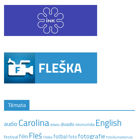
Témata
Carolina
English
audio
divadlo
ekonomika
debata
Fleš
fotografie
film
fotbal
festival
foto
fotožurnalismus
Fleška