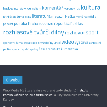
kultura
komentář
hudba
interview
journalism
koronavirus
literatura
magazín Fleška
média
letní škola žurnalistiky
menšina
recenze
politika
reportáž
Praha
Rozhlas
podcast
rozhlasové tvůrčí dílny
sport
rozhovor
video
výstava
sportovní žurnalistika
tvůrčí dílny
studium
umění
zahraniční
žurnalistika
Česká republika
zpravodajství
zprávy
politika
O webu
Web Média IKSŽ zveřejňuje vybrané texty studentů
Institutu
komunikačních studií a žurnalistiky
Fakulty sociálních věd Univerzity
Karlovy.