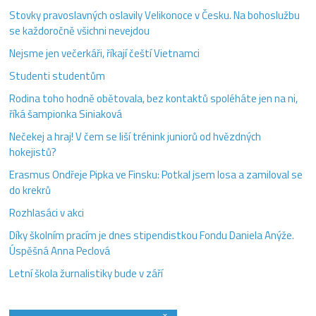
Stovky pravoslavných oslavily Velikonoce v Česku. Na bohoslužbu
se každoročně všichni nevejdou
Nejsme jen večerkáři, říkají čeští Vietnamci
Studenti studentům
Rodina toho hodně obětovala, bez kontaktů spoléháte jen na ni,
říká šampionka Siniaková
Nečekej a hraj! V čem se liší trénink juniorů od hvězdných
hokejistů?
Erasmus Ondřeje Pipka ve Finsku: Potkal jsem losa a zamiloval se
do krekrů
Rozhlasáci v akci
Díky školním pracím je dnes stipendistkou Fondu Daniela Anýže.
Úspěšná Anna Peclová
Letní škola žurnalistiky bude v září