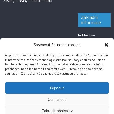
Zásady ochrany osobních údajů
.
Základní
informace
Přihlásit se
Zdroj kanálů
Spravovat Souhlas s cookies
(příspěvky)
Abychom poskytli co nejlepší služby, používáme k ukládání a/nebo přístupu
Kanál komentářů
k informacím o zařízení, technologie jako jsou soubory cookies. Souhlas s
těmito technologiemi nám umožní zpracovávat údaje, jako je chování při
Česká lokalizace
procházení nebo jedinečná ID na tomto webu. Nesouhlas nebo odvolání
souhlasu může nepříznivě ovlivnit určité vlastnosti a funkce.
Přijmout
Odmítnout
Aktuality
Magazín
Fotografie
Audio
Video
English
Sport
Menšinová témata
Copyright © 2026
Média IKSŽ
. All rights reserved.
Zobrazit předvolby
Theme: ColorMag Pro by
ThemeGrill
. Drevet av
WordPress
.