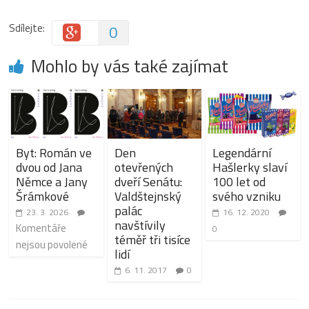
Sdílejte:
0
Mohlo by vás také zajímat
Byt: Román ve
Den
Legendární
dvou od Jana
otevřených
Hašlerky slaví
Němce a Jany
dveří Senátu:
100 let od
Šrámkové
Valdštejnský
svého vzniku
palác
23. 3. 2026
16. 12. 2020
navštívily
Komentáře
0
téměř tři tisíce
nejsou povolené
lidí
6. 11. 2017
0