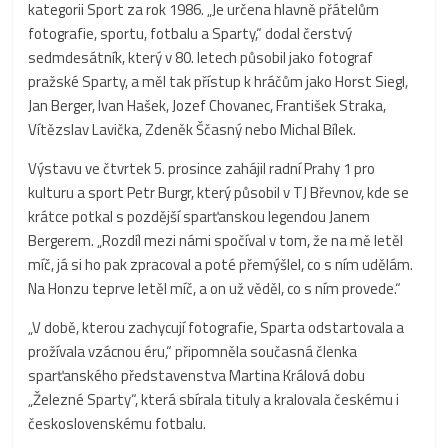
kategorii Sport za rok 1986. „Je určena hlavně přátelům
fotografie, sportu, fotbalu a Sparty,“ dodal čerstvý
sedmdesátník, který v 80. letech působil jako fotograf
pražské Sparty, a měl tak přístup k hráčům jako Horst Siegl,
Jan Berger, Ivan Hašek, Jozef Chovanec, František Straka,
Vítězslav Lavička, Zdeněk Ščasný nebo Michal Bílek.
Výstavu ve čtvrtek 5. prosince zahájil radní Prahy 1 pro
kulturu a sport Petr Burgr, který působil v TJ Břevnov, kde se
krátce potkal s pozdější sparťanskou legendou Janem
Bergerem. „Rozdíl mezi námi spočíval v tom, že na mě letěl
míč, já si ho pak zpracoval a poté přemýšlel, co s ním udělám.
Na Honzu teprve letěl míč, a on už věděl, co s ním provede.“
„V době, kterou zachycují fotografie, Sparta odstartovala a
prožívala vzácnou éru,“ připomněla současná členka
sparťanského představenstva Martina Králová dobu
„Železné Sparty“, která sbírala tituly a kralovala českému i
československému fotbalu.