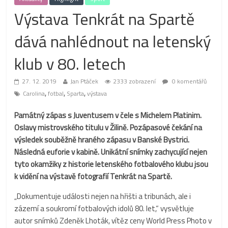
Výstava Tenkrát na Spartě
dává nahlédnout na letenský
klub v 80. letech
27. 12. 2019
Jan Ptáček
2333 zobrazení
0 komentářů
,
,
,
Carolina
fotbal
Sparta
výstava
Památný zápas s Juventusem v čele s Michelem Platinim.
Oslavy mistrovského titulu v Žilině. Pozápasové čekání na
výsledek souběžně hraného zápasu v Banské Bystrici.
Následná euforie v kabině. Unikátní snímky zachycující nejen
tyto okamžiky z historie letenského fotbalového klubu jsou
k vidění na výstavě fotografií Tenkrát na Spartě.
„Dokumentuje události nejen na hřišti a tribunách, ale i
zázemí a soukromí fotbalových idolů 80. let,“ vysvětluje
autor snímků Zdeněk Lhoták, vítěz ceny World Press Photo v