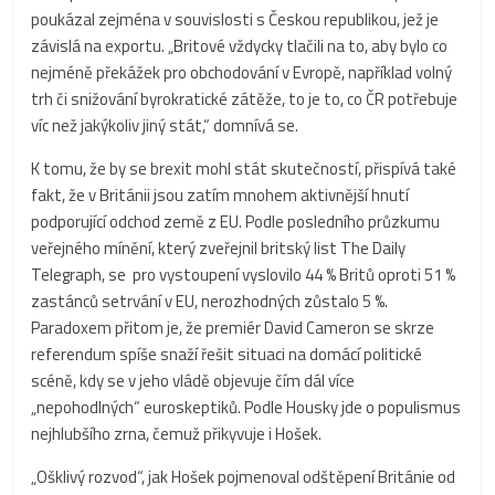
poukázal zejména v souvislosti s Českou republikou, jež je
závislá na exportu. „Britové vždycky tlačili na to, aby bylo co
nejméně překážek pro obchodování v Evropě, například volný
trh či snižování byrokratické zátěže, to je to, co ČR potřebuje
víc než jakýkoliv jiný stát,“ domnívá se.
K tomu, že by se brexit mohl stát skutečností, přispívá také
fakt, že v Británii jsou zatím mnohem aktivnější hnutí
podporující odchod země z EU. Podle posledního průzkumu
veřejného mínění, který zveřejnil britský list The Daily
Telegraph, se pro vystoupení vyslovilo 44 % Britů oproti 51 %
zastánců setrvání v EU, nerozhodných zůstalo 5 %.
Paradoxem přitom je, že premiér David Cameron se skrze
referendum spíše snaží řešit situaci na domácí politické
scéně, kdy se v jeho vládě objevuje čím dál více
„nepohodlných“ euroskeptiků. Podle Housky jde o populismus
nejhlubšího zrna, čemuž přikyvuje i Hošek.
„Ošklivý rozvod“, jak Hošek pojmenoval odštěpení Británie od