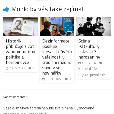
Mohlo by vás také zajímat
Historik
Dezinformace
Scéna
přibližuje život
posiluje
Pátkultůry
zapomenutého
klesající důvěra
oslavila 3.
politika a
veřejnosti v
narozeniny
henleinovce
tradiční média,
6. 2. 2024
shodly se
17. 6. 2022
0
Komentáře
novinářky
nejsou povolené
13. 3. 2022
0
Napsat komentář
Vaše e-mailová adresa nebude zveřejněna.
Vyžadované