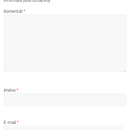
informace jsou označeny
*
Komentář
*
Jméno
*
E-mail
*