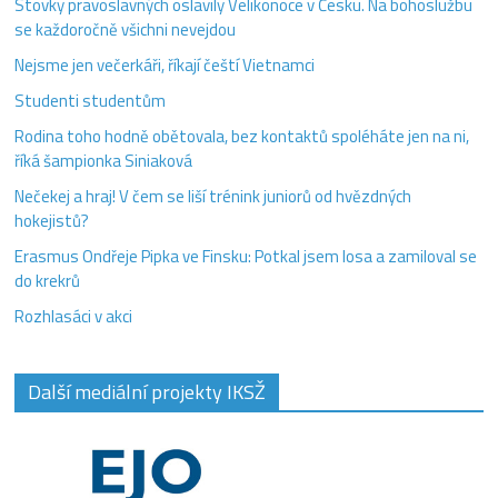
Stovky pravoslavných oslavily Velikonoce v Česku. Na bohoslužbu
se každoročně všichni nevejdou
Nejsme jen večerkáři, říkají čeští Vietnamci
Studenti studentům
Rodina toho hodně obětovala, bez kontaktů spoléháte jen na ni,
říká šampionka Siniaková
Nečekej a hraj! V čem se liší trénink juniorů od hvězdných
hokejistů?
Erasmus Ondřeje Pipka ve Finsku: Potkal jsem losa a zamiloval se
do krekrů
Rozhlasáci v akci
Další mediální projekty IKSŽ