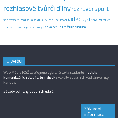
rozhlasové tvůrčí dílny
sport
rozhovor
video
výstava
sportovní žurnalistika
tvůrčí dílny
studium
umění
zahraniční
žurnalistika
Česká republika
zpravodajství
zprávy
politika
O webu
Web Média IKSŽ zveřejňuje vybrané texty studentů
Institutu
komunikačních studií a žurnalistiky
Fakulty sociálních věd Univerzity
Karlovy.
Zásady ochrany osobních údajů
.
Základní
informace