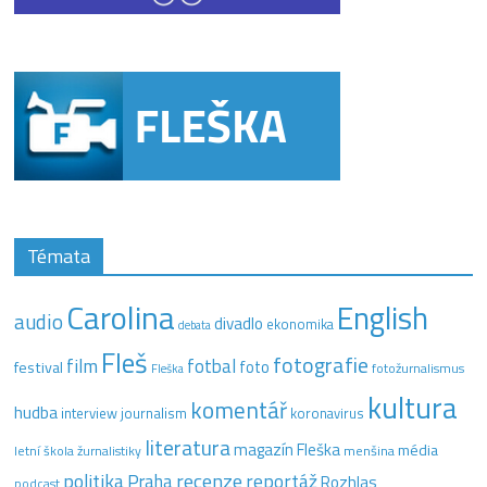
Témata
Carolina
English
audio
divadlo
ekonomika
debata
Fleš
fotografie
film
fotbal
festival
foto
fotožurnalismus
Fleška
kultura
komentář
hudba
interview
journalism
koronavirus
literatura
magazín Fleška
média
letní škola žurnalistiky
menšina
recenze
politika
reportáž
Praha
Rozhlas
podcast