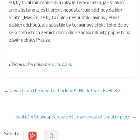
EU, by trval minimálně dva roky. Je tedy otázka, jak stabilní
unie zůstane a jestli brexit neodstartuje odchody dalších
států. „Myslím, že by to úplně nespustilo lavinový efekt
dalších odchodů, ale spustilo by to lavinový efekt toho, že by
se o tom v těch zemích minimálně začalo mluvit,“ připustil na
závěr debaty Prouza.
Článek vyšel původně v
Carolina
.
←
News from the world of hockey: ACHA defeats EUHL 3:2
Sváteční Shakespearova pošta: An unusual theatre piece
→
Sdílejte:
0