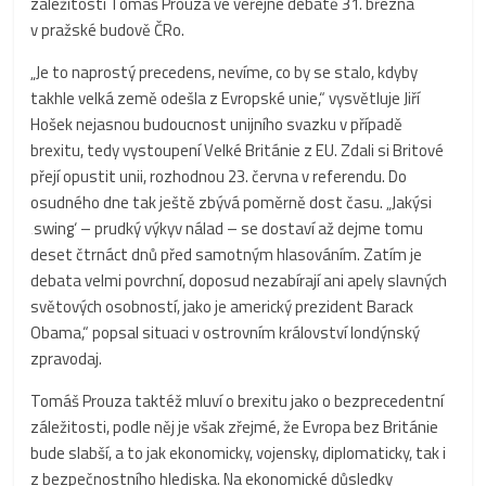
záležitosti Tomáš Prouza ve veřejné debatě 31. března
v pražské budově ČRo.
„Je to naprostý precedens, nevíme, co by se stalo, kdyby
takhle velká země odešla z Evropské unie,“ vysvětluje Jiří
Hošek nejasnou budoucnost unijního svazku v případě
brexitu, tedy vystoupení Velké Británie z EU. Zdali si Britové
přejí opustit unii, rozhodnou 23. června v referendu. Do
osudného dne tak ještě zbývá poměrně dost času. „Jakýsi
‚swing‘ – prudký výkyv nálad – se dostaví až dejme tomu
deset čtrnáct dnů před samotným hlasováním. Zatím je
debata velmi povrchní, doposud nezabírají ani apely slavných
světových osobností, jako je americký prezident Barack
Obama,“ popsal situaci v ostrovním království londýnský
zpravodaj.
Tomáš Prouza taktéž mluví o brexitu jako o bezprecedentní
záležitosti, podle něj je však zřejmé, že Evropa bez Británie
bude slabší, a to jak ekonomicky, vojensky, diplomaticky, tak i
z bezpečnostního hlediska. Na ekonomické důsledky