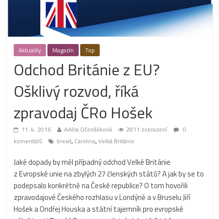
Aktuality
Magazín
Top
Odchod Británie z EU?
Ošklivý rozvod, říká
zpravodaj ČRo Hošek
11. 4. 2016
Adéla Očenášková
2811 zobrazení
0
,
,
komentářů
brexit
Carolina
Velká Británie
Jaké dopady by měl případný odchod Velké Británie
z Evropské unie na zbylých 27 členských států? A jak by se to
podepsalo konkrétně na České republice? O tom hovořili
zpravodajové Českého rozhlasu v Londýně a v Bruselu Jiří
Hošek a Ondřej Houska a státní tajemník pro evropské