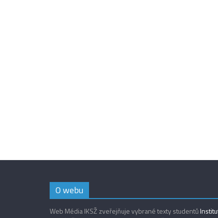
O webu
Web Média IKSŽ zveřejňuje vybrané texty studentů
Instit