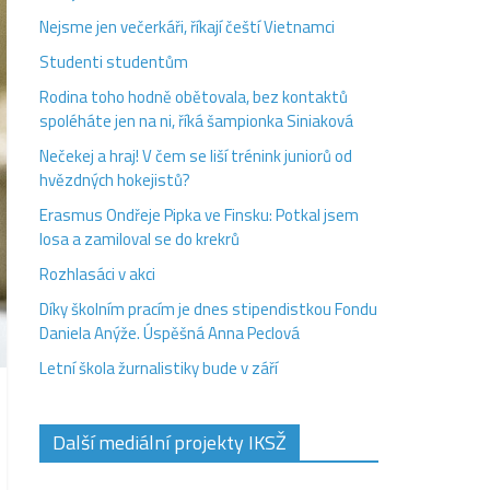
Nejsme jen večerkáři, říkají čeští Vietnamci
Studenti studentům
Rodina toho hodně obětovala, bez kontaktů
spoléháte jen na ni, říká šampionka Siniaková
Nečekej a hraj! V čem se liší trénink juniorů od
hvězdných hokejistů?
Erasmus Ondřeje Pipka ve Finsku: Potkal jsem
losa a zamiloval se do krekrů
Rozhlasáci v akci
Díky školním pracím je dnes stipendistkou Fondu
Daniela Anýže. Úspěšná Anna Peclová
Letní škola žurnalistiky bude v září
Další mediální projekty IKSŽ