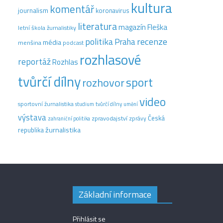
kultura
komentář
journalism
koronavirus
literatura
magazín Fleška
letní škola žurnalistiky
recenze
politika
Praha
média
menšina
podcast
rozhlasové
reportáž
Rozhlas
tvůrčí dílny
sport
rozhovor
video
sportovní žurnalistika
tvůrčí dílny
studium
umění
výstava
Česká
zpravodajství
zprávy
zahraniční politika
žurnalistika
republika
Základní informace
Přihlásit se