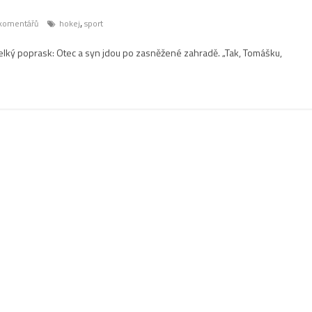
,
komentářů
hokej
sport
velký poprask: Otec a syn jdou po zasněžené zahradě. „Tak, Tomášku,