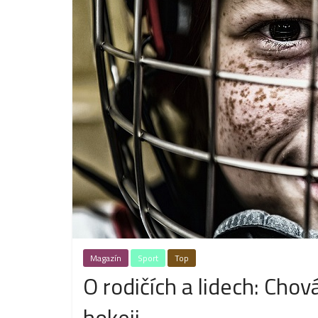
Magazín
Sport
Top
O rodičích a lidech: Cho
hokeji