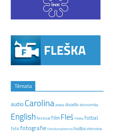
Témata
Carolina
audio
divadlo
ekonomika
debata
English
Fleš
film
fotbal
festival
Fleška
fotografie
hudba
foto
interview
fotožurnalismus