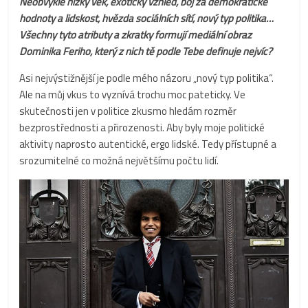
Neobvykle nízký věk, exotický vzhled, boj za demokratické
hodnoty a lidskost, hvězda sociálních sítí, nový typ politika…
Všechny tyto atributy a zkratky formují mediální obraz
Dominika Feriho, který z nich tě podle Tebe definuje nejvíc?
Asi nejvýstižnější je podle mého názoru „nový typ politika“.
Ale na můj vkus to vyznívá trochu moc pateticky. Ve
skutečnosti jen v politice zkusmo hledám rozměr
bezprostřednosti a přirozenosti. Aby byly moje politické
aktivity naprosto autentické, ergo lidské. Tedy přístupné a
srozumitelné co možná největšímu počtu lidí.