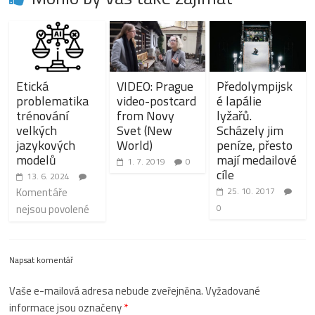
Etická
VIDEO: Prague
Předolympijsk
problematika
video-postcard
é lapálie
trénování
from Novy
lyžařů.
velkých
Svet (New
Scházely jim
jazykových
World)
peníze, přesto
modelů
mají medailové
1. 7. 2019
0
cíle
13. 6. 2024
Komentáře
25. 10. 2017
nejsou povolené
0
Napsat komentář
Vaše e-mailová adresa nebude zveřejněna.
Vyžadované
informace jsou označeny
*