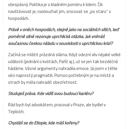
všespásný. Politika je o kladném poměru k lidem. Čili
navštěvovat je, naslouchat jim, srocovat se „po staru“ v
hospodách.
Právě v oněch hospodách, stejně jako na sociálních sítích, teď
poměrně silně rezonuje uprchlická otázka.
Jak vnímáš
současnou českou náladu v souvislosti s uprchlickou krizí?
Začíná se mlátit prázdná sláma. Když odezní vliv nějaké velké
události (jednání o kvótách, Paříž aj.), už se jen tak bezděčně
hádáme. Věcné argumenty nahradila emoce. Já jsem v téhle
věci naprostý pragmatik. Pomoci potřebným je na místě a
strach by měla nahradit obezřetnost.
Studuješ práva. Kde vidíš svou budoucí kariéru?
Rád bych byl advokátem, pracoval v Praze, ale bydlel v
Teplicích.
Chystáš se do Etiopie, kde máš kořeny?