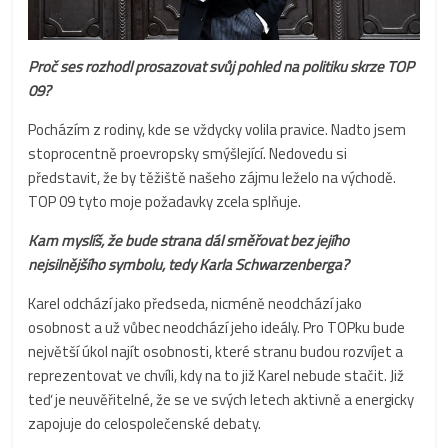
Proč ses rozhodl prosazovat svůj pohled na politiku skrze TOP
09?
Pocházím z rodiny, kde se vždycky volila pravice. Nadto jsem
stoprocentně proevropsky smýšlející. Nedovedu si
představit, že by těžiště našeho zájmu leželo na východě.
TOP 09 tyto moje požadavky zcela splňuje.
Kam myslíš, že bude strana dál směřovat bez jejího
nejsilnějšího symbolu, tedy Karla Schwarzenberga?
Karel odchází jako předseda, nicméně neodchází jako
osobnost a už vůbec neodchází jeho ideály. Pro TOPku bude
největší úkol najít osobnosti, které stranu budou rozvíjet a
reprezentovat ve chvíli, kdy na to již Karel nebude stačit. Již
teď je neuvěřitelné, že se ve svých letech aktivně a energicky
zapojuje do celospolečenské debaty.