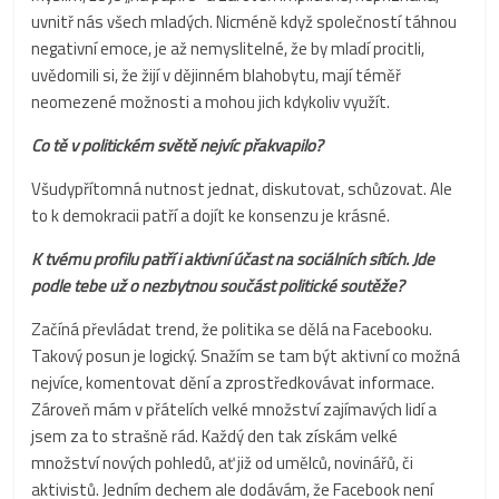
uvnitř nás všech mladých. Nicméně když společností táhnou
negativní emoce, je až nemyslitelné, že by mladí procitli,
uvědomili si, že žijí v dějinném blahobytu, mají téměř
neomezené možnosti a mohou jich kdykoliv využít.
Co tě v politickém světě nejvíc přakvapilo?
Všudypřítomná nutnost jednat, diskutovat, schůzovat. Ale
to k demokracii patří a dojít ke konsenzu je krásné.
K tvému profilu patří i aktivní účast na sociálních sítích. Jde
podle tebe už o nezbytnou součást politické soutěže?
Začíná převládat trend, že politika se dělá na Facebooku.
Takový posun je logický. Snažím se tam být aktivní co možná
nejvíce, komentovat dění a zprostředkovávat informace.
Zároveň mám v přátelích velké množství zajímavých lidí a
jsem za to strašně rád. Každý den tak získám velké
množství nových pohledů, ať již od umělců, novinářů, či
aktivistů. Jedním dechem ale dodávám, že Facebook není