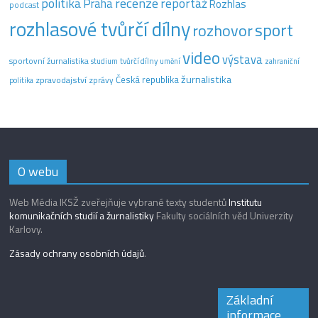
recenze
politika
reportáž
Praha
Rozhlas
podcast
rozhlasové tvůrčí dílny
sport
rozhovor
video
výstava
sportovní žurnalistika
tvůrčí dílny
studium
umění
zahraniční
žurnalistika
Česká republika
zpravodajství
zprávy
politika
O webu
Web Média IKSŽ zveřejňuje vybrané texty studentů
Institutu
komunikačních studií a žurnalistiky
Fakulty sociálních věd Univerzity
Karlovy.
Zásady ochrany osobních údajů
.
Základní
informace