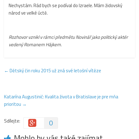
Nechystám. Rád bych se podíval do Izraele. Mám židovský
národ ve velké úctě.
Rozhovor vznikl v rámci předmětu Novinář jako politický aktér
vedený Romanem Hájkem.
←
Dětský čin roku 2015 už zná své letošní vítěze
Katarína Augustinič: Kvalita života v Bratislave je pre mňa
prioritou
→
Sdílejte:
0
Mohlo by vás také zajímat