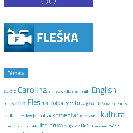
Témata
Carolina
English
audio
divadlo
ekonomika
debata
Fleš
fotografie
film
fotbal
festival
foto
fotožurnalismus
Fleška
kultura
komentář
hudba
interview
journalism
koronavirus
literatura
magazín Fleška
média
letní škola žurnalistiky
menšina