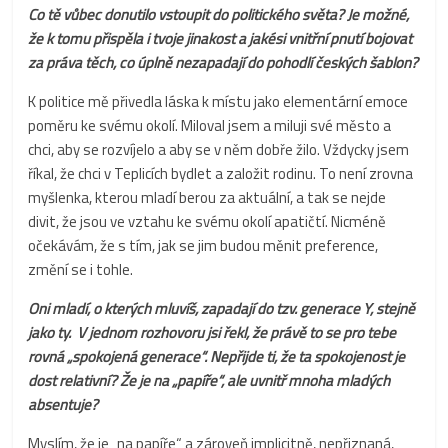
Co tě vůbec donutilo vstoupit do politického světa? Je možné,
že k tomu přispěla i tvoje jinakost a jakési vnitřní pnutí bojovat
za práva těch, co úplně nezapadají do pohodlí českých šablon?
K politice mě přivedla láska k místu jako elementární emoce
poměru ke svému okolí. Miloval jsem a miluji své město a
chci, aby se rozvíjelo a aby se v něm dobře žilo. Vždycky jsem
říkal, že chci v Teplicích bydlet a založit rodinu. To není zrovna
myšlenka, kterou mladí berou za aktuální, a tak se nejde
divit, že jsou ve vztahu ke svému okolí apatičtí. Nicméně
očekávám, že s tím, jak se jim budou měnit preference,
změní se i tohle.
Oni mladí, o kterých mluvíš, zapadají do tzv. generace Y, stejně
jako ty. V jednom rozhovoru jsi řekl, že právě to se pro tebe
rovná „spokojená generace“. Nepřijde ti, že ta spokojenost je
dost relativní? Že je na „papíře“, ale uvnitř mnoha mladých
absentuje?
Myslím, že je „na papíře“ a zároveň implicitně, nepřiznaná,