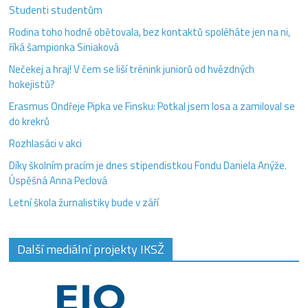
Studenti studentům
Rodina toho hodně obětovala, bez kontaktů spoléháte jen na ni,
říká šampionka Siniaková
Nečekej a hraj! V čem se liší trénink juniorů od hvězdných
hokejistů?
Erasmus Ondřeje Pipka ve Finsku: Potkal jsem losa a zamiloval se
do krekrů
Rozhlasáci v akci
Díky školním pracím je dnes stipendistkou Fondu Daniela Anýže.
Úspěšná Anna Peclová
Letní škola žurnalistiky bude v září
Další mediální projekty IKSŽ