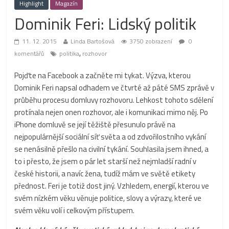
Highlight
Magazín
Dominik Feri: Lidský politik
11. 12. 2015
Linda Bartošová
3750 zobrazení
0
,
komentářů
politika
rozhovor
Pojďte na Facebook a začněte mi tykat. Výzva, kterou
Dominik Feri napsal odhadem ve čtvrté až páté SMS zprávě v
průběhu procesu domluvy rozhovoru. Lehkost tohoto sdělení
protínala nejen onen rozhovor, ale i komunikaci mimo něj. Po
iPhone domluvě se její těžiště přesunulo právě na
nejpopulárnější sociální síť světa a od zdvořilostního vykání
se nenásilně přešlo na civilní tykání. Souhlasila jsem ihned, a
to i přesto, že jsem o pár let starší než nejmladší radní v
české historii, a navíc žena, tudíž mám ve světě etikety
přednost. Feri je totiž dost jiný. Vzhledem, energií, kterou ve
svém nízkém věku věnuje politice, slovy a výrazy, které ve
svém věku volí i celkovým přístupem.