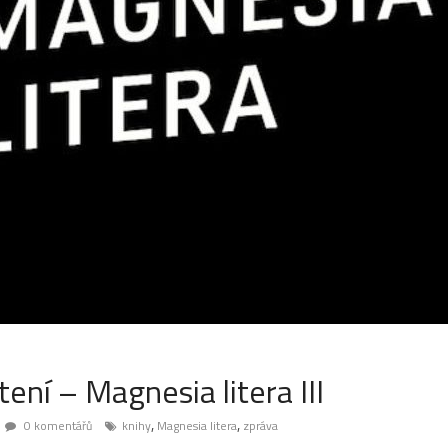
tení – Magnesia litera III
,
,
0 komentářů
knihy
Magnesia litera
zpráva