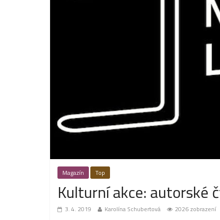
Magazín
Top
Kulturní akce: autorské č
3. 4. 2019
Karolína Schubertová
2026 zobrazení