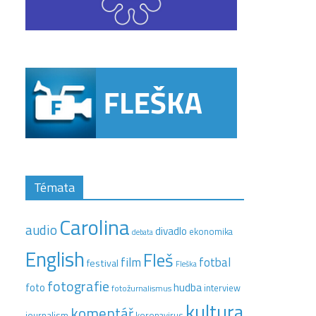
Témata
Carolina
audio
divadlo
ekonomika
debata
English
Fleš
film
fotbal
festival
Fleška
fotografie
hudba
foto
interview
fotožurnalismus
kultura
komentář
journalism
koronavirus