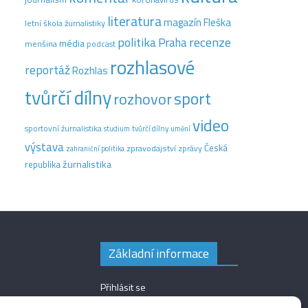
literatura
magazín Fleška
letní škola žurnalistiky
recenze
politika
Praha
média
menšina
podcast
rozhlasové
reportáž
Rozhlas
tvůrčí dílny
sport
rozhovor
video
sportovní žurnalistika
tvůrčí dílny
studium
umění
výstava
Česká
zpravodajství
zprávy
zahraniční politika
žurnalistika
republika
Základní informace
Přihlásit se