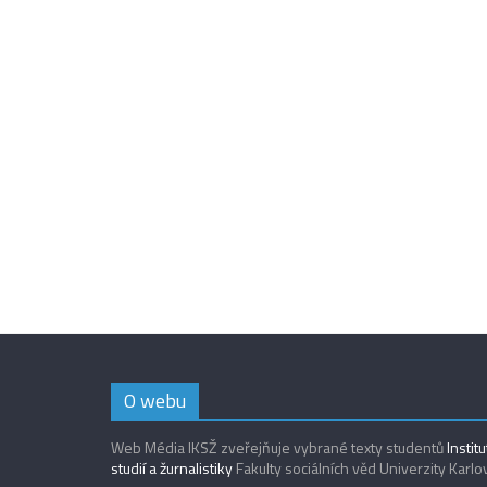
O webu
Web Média IKSŽ zveřejňuje vybrané texty studentů
Instit
studií a žurnalistiky
Fakulty sociálních věd Univerzity Karlo