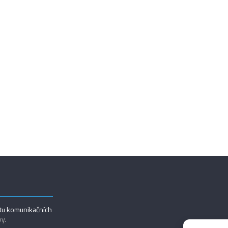
utu komunikačních
vy.