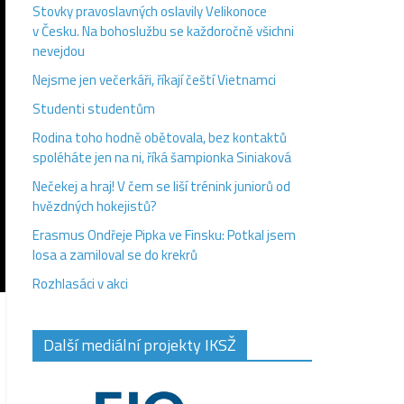
Stovky pravoslavných oslavily Velikonoce
v Česku. Na bohoslužbu se každoročně všichni
nevejdou
Nejsme jen večerkáři, říkají čeští Vietnamci
Studenti studentům
Rodina toho hodně obětovala, bez kontaktů
spoléháte jen na ni, říká šampionka Siniaková
Nečekej a hraj! V čem se liší trénink juniorů od
hvězdných hokejistů?
Erasmus Ondřeje Pipka ve Finsku: Potkal jsem
losa a zamiloval se do krekrů
Rozhlasáci v akci
Další mediální projekty IKSŽ