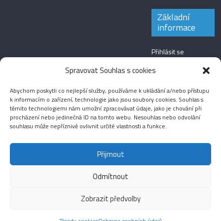
Základní
informace
Přihlásit se
Zdroj kanálů
Spravovat Souhlas s cookies
(příspěvky)
Abychom poskytli co nejlepší služby, používáme k ukládání a/nebo přístupu
Kanál komentářů
k informacím o zařízení, technologie jako jsou soubory cookies. Souhlas s
těmito technologiemi nám umožní zpracovávat údaje, jako je chování při
Česká lokalizace
procházení nebo jedinečná ID na tomto webu. Nesouhlas nebo odvolání
souhlasu může nepříznivě ovlivnit určité vlastnosti a funkce.
Přijmout
Odmítnout
Aktuality
Magazín
Fotografie
Audio
Video
English
Sport
Menšinová témata
Copyright © 2026
Média IKSŽ
. All rights reserved.
Zobrazit předvolby
Theme: ColorMag Pro by
ThemeGrill
. Drevet av
WordPress
.
Zásady cookies
Ochrana osobních údajů