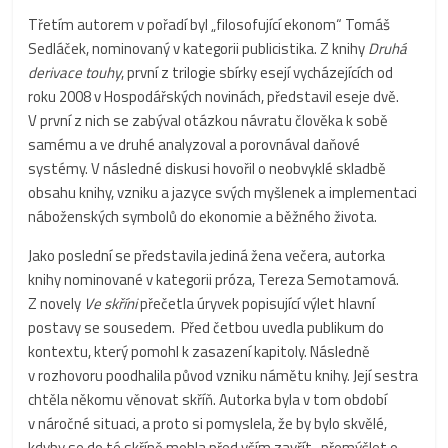
Třetím autorem v pořadí byl „filosofující ekonom“ Tomáš
Sedláček, nominovaný v kategorii publicistika. Z knihy
Druhá
derivace touhy
, první z trilogie sbírky esejí vycházejících od
roku 2008 v Hospodářských novinách, představil eseje dvě.
V první z nich se zabýval otázkou návratu člověka k sobě
samému a ve druhé analyzoval a porovnával daňové
systémy. V následné diskusi hovořil o neobvyklé skladbě
obsahu knihy, vzniku a jazyce svých myšlenek a implementaci
náboženských symbolů do ekonomie a běžného života.
Jako poslední se představila jediná žena večera, autorka
knihy nominované v kategorii próza, Tereza Semotamová.
Z novely
Ve skříni
přečetla úryvek popisující výlet hlavní
postavy se sousedem. Před četbou uvedla publikum do
kontextu, který pomohl k zasazení kapitoly. Následně
v rozhovoru poodhalila původ vzniku námětu knihy. Její sestra
chtěla někomu věnovat skříň. Autorka byla v tom období
v náročné situaci, a proto si pomyslela, že by bylo skvělé,
kdyby se do té skříně mohla před vším zavřít , přemýšlet o