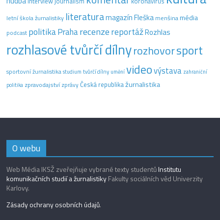
hudba
interview
journalism
koronavirus
literatura
magazín Fleška
média
letní škola žurnalistiky
menšina
recenze
politika
reportáž
Praha
Rozhlas
podcast
rozhlasové tvůrčí dílny
sport
rozhovor
video
výstava
sportovní žurnalistika
tvůrčí dílny
studium
umění
zahraniční
žurnalistika
Česká republika
zpravodajství
zprávy
politika
O webu
Web Média IKSŽ zveřejňuje vybrané texty studentů
Institutu
komunikačních studií a žurnalistiky
Fakulty sociálních věd Univerzity
Karlovy.
Zásady ochrany osobních údajů
.