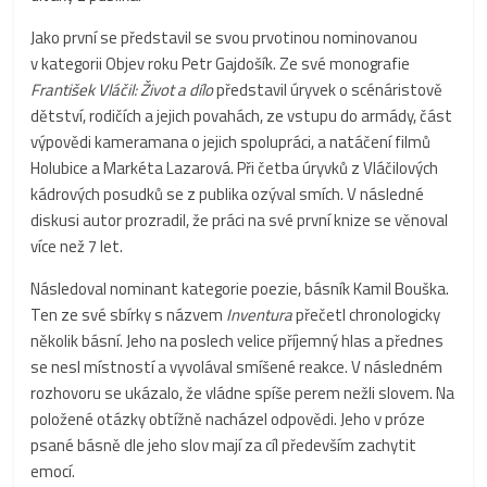
Jako první se představil se svou prvotinou nominovanou
v kategorii Objev roku Petr Gajdošík. Ze své monografie
František Vláčil: Život a dílo
představil úryvek o scénáristově
dětství, rodičích a jejich povahách, ze vstupu do armády, část
výpovědi kameramana o jejich spolupráci, a natáčení filmů
Holubice a Markéta Lazarová. Při četba úryvků z Vláčilových
kádrových posudků se z publika ozýval smích. V následné
diskusi autor prozradil, že práci na své první knize se věnoval
více než 7 let.
Následoval nominant kategorie poezie, básník Kamil Bouška.
Ten ze své sbírky s názvem
Inventura
přečetl chronologicky
několik básní. Jeho na poslech velice příjemný hlas a přednes
se nesl místností a vyvolával smíšené reakce. V následném
rozhovoru se ukázalo, že vládne spíše perem nežli slovem. Na
položené otázky obtížně nacházel odpovědi. Jeho v próze
psané básně dle jeho slov mají za cíl především zachytit
emocí.