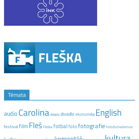
Témata
Carolina
English
audio
divadlo
ekonomika
debata
Fleš
fotografie
film
fotbal
festival
foto
fotožurnalismus
Fleška
kultura
komentář