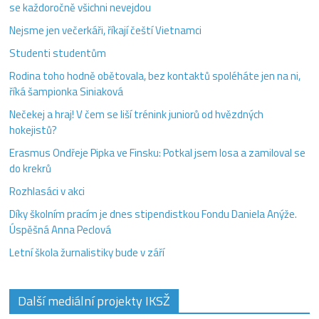
se každoročně všichni nevejdou
Nejsme jen večerkáři, říkají čeští Vietnamci
Studenti studentům
Rodina toho hodně obětovala, bez kontaktů spoléháte jen na ni,
říká šampionka Siniaková
Nečekej a hraj! V čem se liší trénink juniorů od hvězdných
hokejistů?
Erasmus Ondřeje Pipka ve Finsku: Potkal jsem losa a zamiloval se
do krekrů
Rozhlasáci v akci
Díky školním pracím je dnes stipendistkou Fondu Daniela Anýže.
Úspěšná Anna Peclová
Letní škola žurnalistiky bude v září
Další mediální projekty IKSŽ