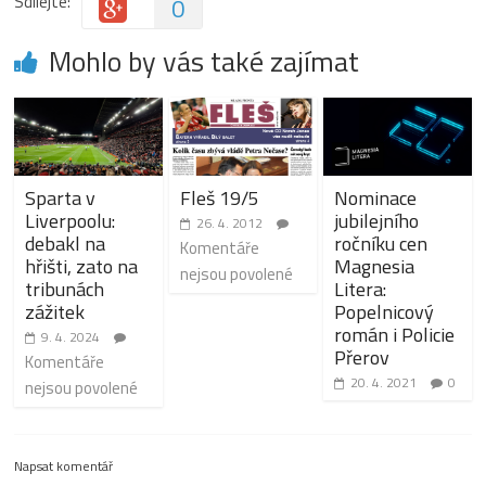
Sdílejte:
0
Mohlo by vás také zajímat
Sparta v
Fleš 19/5
Nominace
Liverpoolu:
jubilejního
26. 4. 2012
debakl na
ročníku cen
Komentáře
hřišti, zato na
Magnesia
nejsou povolené
tribunách
Litera:
zážitek
Popelnicový
román i Policie
9. 4. 2024
Přerov
Komentáře
20. 4. 2021
0
nejsou povolené
Napsat komentář