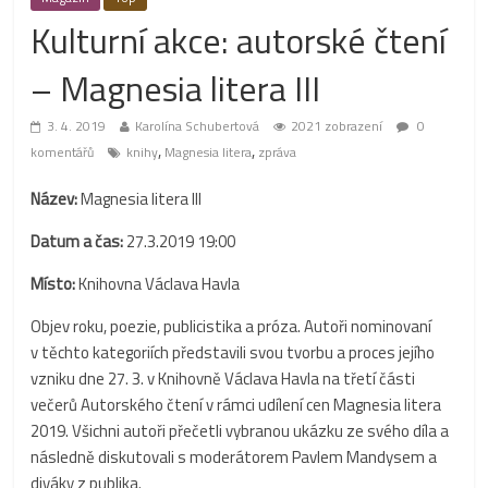
Kulturní akce: autorské čtení
– Magnesia litera III
3. 4. 2019
Karolína Schubertová
2021 zobrazení
0
,
,
komentářů
knihy
Magnesia litera
zpráva
Název:
Magnesia litera III
Datum a čas:
27.3.2019 19:00
Místo:
Knihovna Václava Havla
Objev roku, poezie, publicistika a próza. Autoři nominovaní
v těchto kategoriích představili svou tvorbu a proces jejího
vzniku dne 27. 3. v Knihovně Václava Havla na třetí části
večerů Autorského čtení v rámci udílení cen Magnesia litera
2019. Všichni autoři přečetli vybranou ukázku ze svého díla a
následně diskutovali s moderátorem Pavlem Mandysem a
diváky z publika.