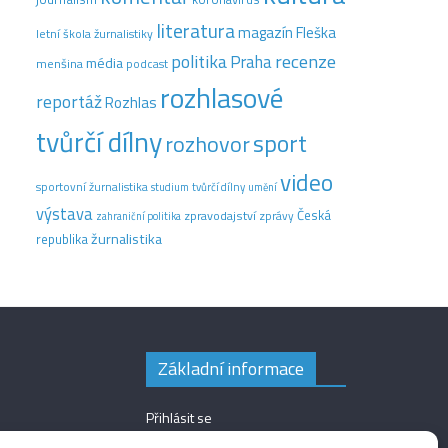
literatura
magazín Fleška
letní škola žurnalistiky
recenze
politika
Praha
média
menšina
podcast
rozhlasové
reportáž
Rozhlas
tvůrčí dílny
sport
rozhovor
video
sportovní žurnalistika
tvůrčí dílny
studium
umění
výstava
Česká
zpravodajství
zprávy
zahraniční politika
žurnalistika
republika
Základní informace
Přihlásit se