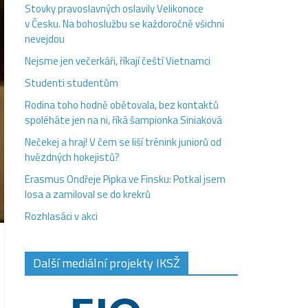
Stovky pravoslavných oslavily Velikonoce
v Česku. Na bohoslužbu se každoročně všichni
nevejdou
Nejsme jen večerkáři, říkají čeští Vietnamci
Studenti studentům
Rodina toho hodně obětovala, bez kontaktů
spoléháte jen na ni, říká šampionka Siniaková
Nečekej a hraj! V čem se liší trénink juniorů od
hvězdných hokejistů?
Erasmus Ondřeje Pipka ve Finsku: Potkal jsem
losa a zamiloval se do krekrů
Rozhlasáci v akci
Další mediální projekty IKSŽ