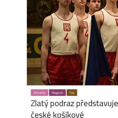
Aktuality
Magazín
Top
Zlatý podraz představuj
české košíkové