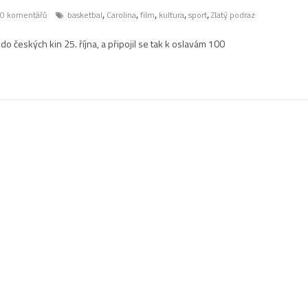
,
,
,
,
,
0 komentářů
basketbal
Carolina
film
kultura
sport
Zlatý podraz
o českých kin 25. října, a připojil se tak k oslavám 100