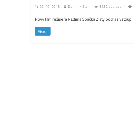
29. 10. 2018
Dominik Stein
3282 zobrazení
Nový film režiséra Radima Špačka Zlatý podraz vstoupil d
Více...