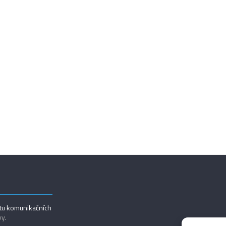
utu komunikačních
vy.