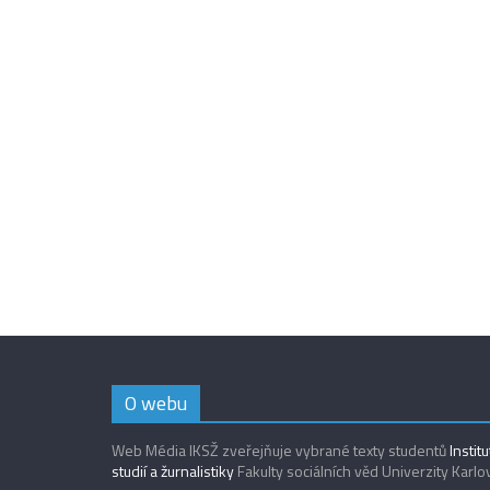
O webu
Web Média IKSŽ zveřejňuje vybrané texty studentů
Instit
studií a žurnalistiky
Fakulty sociálních věd Univerzity Karlo