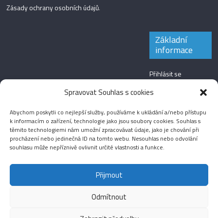
Zásady ochrany osobních údajů
.
Základní
informace
Přihlásit se
Zdroj kanálů
Spravovat Souhlas s cookies
(příspěvky)
Abychom poskytli co nejlepší služby, používáme k ukládání a/nebo přístupu
Kanál komentářů
k informacím o zařízení, technologie jako jsou soubory cookies. Souhlas s
těmito technologiemi nám umožní zpracovávat údaje, jako je chování při
Česká lokalizace
procházení nebo jedinečná ID na tomto webu. Nesouhlas nebo odvolání
souhlasu může nepříznivě ovlivnit určité vlastnosti a funkce.
Přijmout
Odmítnout
Aktuality
Magazín
Fotografie
Audio
Video
English
Sport
Menšinová témata
Copyright © 2026
Média IKSŽ
. All rights reserved.