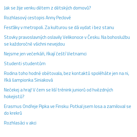
Jak se žije venku dětem z dětských domovů?
Rozhlasový cestopis Anny Peclové
Fesťáky v metropoli. Za kulturou se dá vydat i bez stanu
Stovky pravoslavných oslavily Velikonoce v Česku. Na bohoslužbu
se každoročně všichni nevejdou
Nejsme jen večerkáři, říkají čeští Vietnamci
Studenti studentům
Rodina toho hodně obětovala, bez kontaktů spoléháte jen na ni,
říká šampionka Siniaková
Nečekej a hraj! V čem se liší trénink juniorů od hvězdných
hokejistů?
Erasmus Ondřeje Pipka ve Finsku: Potkal jsem losa a zamiloval se
do krekrů
Rozhlasáci v akci