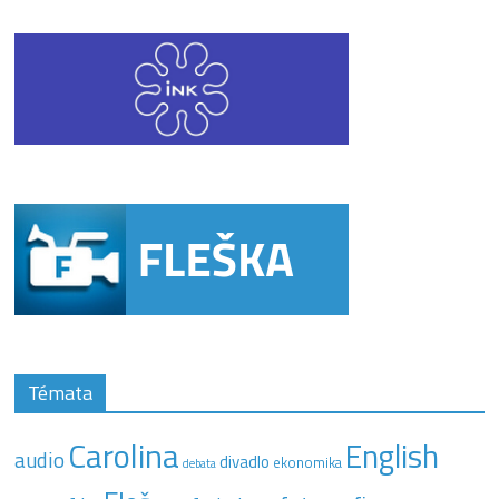
Témata
Carolina
English
audio
divadlo
ekonomika
debata