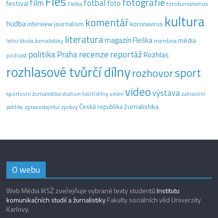
Fleš
fotografie
film
fotbal
festival
foto
fotožurnalismus
Fleška
kultura
komentář
hudba
interview
journalism
koronavirus
literatura
magazín Fleška
média
letní škola žurnalistiky
menšina
recenze
politika
reportáž
Praha
Rozhlas
podcast
rozhlasové tvůrčí dílny
sport
rozhovor
video
výstava
sportovní žurnalistika
tvůrčí dílny
studium
umění
zahraniční
žurnalistika
Česká republika
zpravodajství
zprávy
politika
O webu
Web Média IKSŽ zveřejňuje vybrané texty studentů
Institutu
komunikačních studií a žurnalistiky
Fakulty sociálních věd Univerzity
Karlovy.