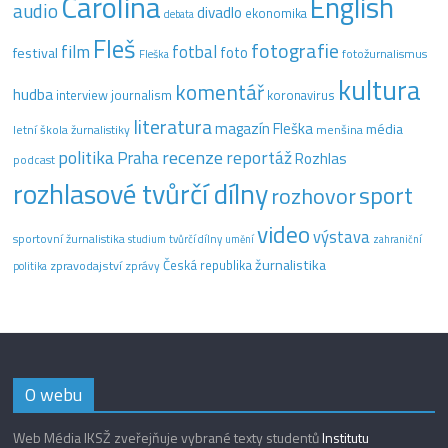
Carolina
English
audio
divadlo
ekonomika
debata
Fleš
fotografie
film
fotbal
festival
foto
fotožurnalismus
Fleška
kultura
komentář
hudba
interview
journalism
koronavirus
literatura
magazín Fleška
média
letní škola žurnalistiky
menšina
recenze
politika
reportáž
Praha
Rozhlas
podcast
rozhlasové tvůrčí dílny
sport
rozhovor
video
výstava
sportovní žurnalistika
tvůrčí dílny
studium
umění
zahraniční
žurnalistika
Česká republika
zpravodajství
zprávy
politika
O webu
Web Média IKSŽ zveřejňuje vybrané texty studentů
Institutu