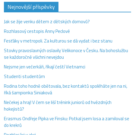
Nejnovější příspěvky
Jak se žije venku dětem z dětských domovů?
Rozhlasový cestopis Anny Peclové
Fesťáky v metropoli. Za kulturou se dá vydat i bez stanu
Stovky pravoslavných oslavily Velikonoce v Česku. Na bohoslužbu
se každoročně všichni nevejdou
Nejsme jen večerkáři, říkají čeští Vietnamci
Studenti studentům
Rodina toho hodně obětovala, bez kontaktů spoléháte jen na ni,
říká šampionka Siniaková
Nečekej a hraj! V čem se liší trénink juniorů od hvězdných
hokejistů?
Erasmus Ondřeje Pipka ve Finsku: Potkal jsem losa a zamiloval se
do krekrů
Rozhlasáci v akci