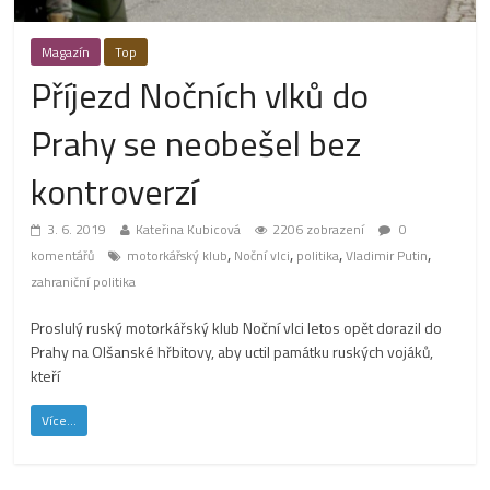
Magazín
Top
Příjezd Nočních vlků do
Prahy se neobešel bez
kontroverzí
3. 6. 2019
Kateřina Kubicová
2206 zobrazení
0
,
,
,
,
komentářů
motorkářský klub
Noční vlci
politika
Vladimir Putin
zahraniční politika
Proslulý ruský motorkářský klub Noční vlci letos opět dorazil do
Prahy na Olšanské hřbitovy, aby uctil památku ruských vojáků,
kteří
Více...