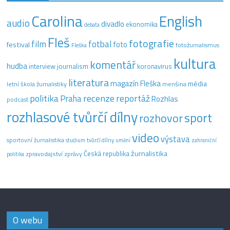
Carolina
English
audio
divadlo
ekonomika
debata
Fleš
fotografie
film
fotbal
festival
foto
fotožurnalismus
Fleška
kultura
komentář
hudba
interview
journalism
koronavirus
literatura
magazín Fleška
média
letní škola žurnalistiky
menšina
recenze
politika
reportáž
Praha
Rozhlas
podcast
rozhlasové tvůrčí dílny
sport
rozhovor
video
výstava
sportovní žurnalistika
tvůrčí dílny
studium
umění
zahraniční
žurnalistika
Česká republika
zpravodajství
zprávy
politika
O webu