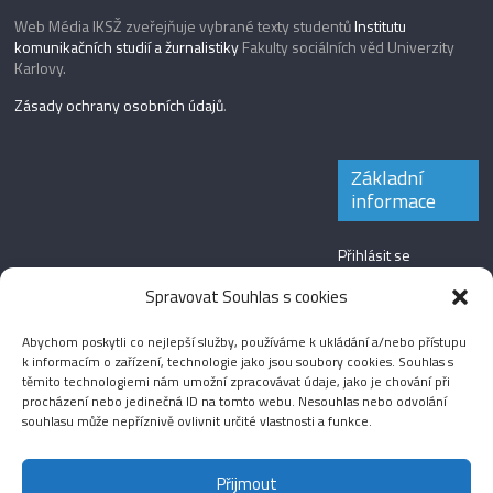
Web Média IKSŽ zveřejňuje vybrané texty studentů
Institutu
komunikačních studií a žurnalistiky
Fakulty sociálních věd Univerzity
Karlovy.
Zásady ochrany osobních údajů
.
Základní
informace
Přihlásit se
Zdroj kanálů
Spravovat Souhlas s cookies
(příspěvky)
Abychom poskytli co nejlepší služby, používáme k ukládání a/nebo přístupu
Kanál komentářů
k informacím o zařízení, technologie jako jsou soubory cookies. Souhlas s
těmito technologiemi nám umožní zpracovávat údaje, jako je chování při
Česká lokalizace
procházení nebo jedinečná ID na tomto webu. Nesouhlas nebo odvolání
souhlasu může nepříznivě ovlivnit určité vlastnosti a funkce.
Přijmout