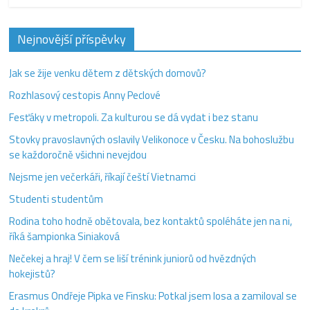
Nejnovější příspěvky
Jak se žije venku dětem z dětských domovů?
Rozhlasový cestopis Anny Peclové
Fesťáky v metropoli. Za kulturou se dá vydat i bez stanu
Stovky pravoslavných oslavily Velikonoce v Česku. Na bohoslužbu
se každoročně všichni nevejdou
Nejsme jen večerkáři, říkají čeští Vietnamci
Studenti studentům
Rodina toho hodně obětovala, bez kontaktů spoléháte jen na ni,
říká šampionka Siniaková
Nečekej a hraj! V čem se liší trénink juniorů od hvězdných
hokejistů?
Erasmus Ondřeje Pipka ve Finsku: Potkal jsem losa a zamiloval se