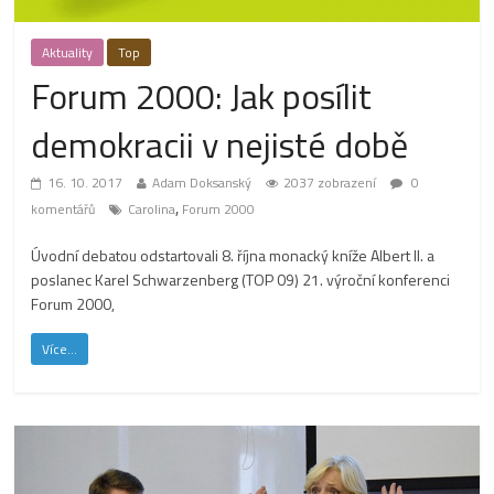
Aktuality
Top
Forum 2000: Jak posílit
demokracii v nejisté době
16. 10. 2017
Adam Doksanský
2037 zobrazení
0
,
komentářů
Carolina
Forum 2000
Úvodní debatou odstartovali 8. října monacký kníže Albert II. a
poslanec Karel Schwarzenberg (TOP 09) 21. výroční konferenci
Forum 2000,
Více...