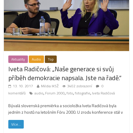
Aktuality
Audio
Top
Iveta Radičová: „Naše generace si svůj
příběh demokracie napsala. Jste na řadě.“
13. 10. 2017
Média IKSŽ
3402 zobrazení
0
,
,
,
,
komentářů
audio
Forum 2000
foto
fotografie
Iveta Radičová
Bývalá slovenská premiérka a socioložka Iveta Radičová byla
jedním z hostů na letošním Fóru 2000. U zrodu konference stál v
Více...