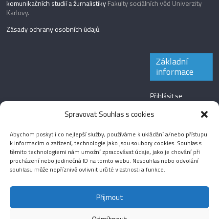
komunikačních studií a žurnalistiky
Fakulty sociálních věd Univerzity
Karlovy.
Zásady ochrany osobních údajů
.
Základní
informace
Přihlásit se
Zdroj kanálů
Spravovat Souhlas s cookies
(příspěvky)
Abychom poskytli co nejlepší služby, používáme k ukládání a/nebo přístupu
Kanál komentářů
k informacím o zařízení, technologie jako jsou soubory cookies. Souhlas s
těmito technologiemi nám umožní zpracovávat údaje, jako je chování při
Česká lokalizace
procházení nebo jedinečná ID na tomto webu. Nesouhlas nebo odvolání
souhlasu může nepříznivě ovlivnit určité vlastnosti a funkce.
Přijmout