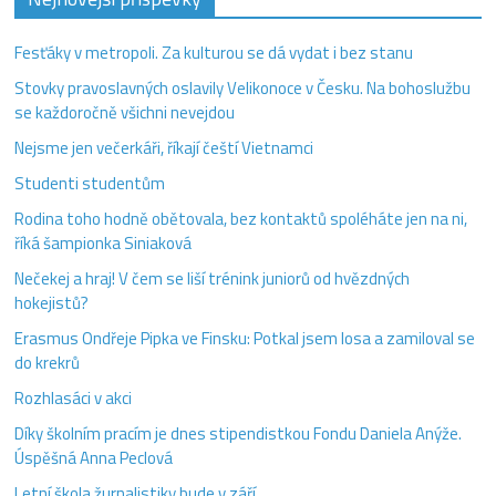
Fesťáky v metropoli. Za kulturou se dá vydat i bez stanu
Stovky pravoslavných oslavily Velikonoce v Česku. Na bohoslužbu
se každoročně všichni nevejdou
Nejsme jen večerkáři, říkají čeští Vietnamci
Studenti studentům
Rodina toho hodně obětovala, bez kontaktů spoléháte jen na ni,
říká šampionka Siniaková
Nečekej a hraj! V čem se liší trénink juniorů od hvězdných
hokejistů?
Erasmus Ondřeje Pipka ve Finsku: Potkal jsem losa a zamiloval se
do krekrů
Rozhlasáci v akci
Díky školním pracím je dnes stipendistkou Fondu Daniela Anýže.
Úspěšná Anna Peclová
Letní škola žurnalistiky bude v září