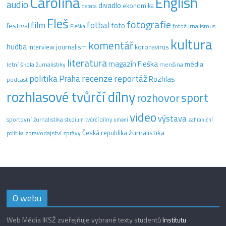
Carolina
English
audio
divadlo
ekonomika
debata
Fleš
fotografie
film
fotbal
festival
foto
fotožurnalismus
Fleška
kultura
komentář
hudba
interview
journalism
koronavirus
literatura
magazín Fleška
média
letní škola žurnalistiky
menšina
recenze
politika
reportáž
Praha
Rozhlas
podcast
rozhlasové tvůrčí dílny
sport
rozhovor
video
výstava
sportovní žurnalistika
tvůrčí dílny
studium
umění
zahraniční
žurnalistika
Česká republika
zpravodajství
zprávy
politika
O webu
Web Média IKSŽ zveřejňuje vybrané texty studentů
Institutu