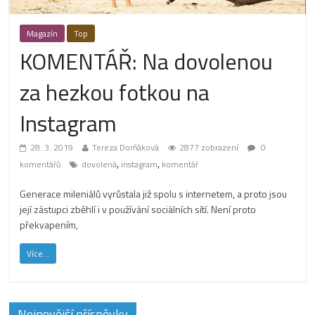
Magazín
Top
KOMENTÁŘ: Na dovolenou
za hezkou fotkou na
Instagram
28. 3. 2019
Tereza Dorňáková
2877 zobrazení
0
,
,
komentářů
dovolená
instagram
komentář
Generace mileniálů vyrůstala již spolu s internetem, a proto jsou
její zástupci zběhlí i v používání sociálních sítí. Není proto
překvapením,
Více...
Nejnovější příspěvky