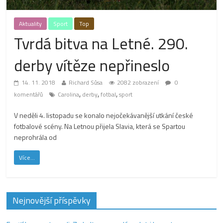
Aktuality
Sport
Top
Tvrdá bitva na Letné. 290.
derby vítěze nepřineslo
14. 11. 2018
Richard Sůsa
2082 zobrazení
0
,
,
,
komentářů
Carolina
derby
fotbal
sport
V neděli 4. listopadu se konalo nejočekávanější utkání české
fotbalové scény. Na Letnou přijela Slavia, která se Spartou
neprohrála od
Více...
Nejnovější příspěvky