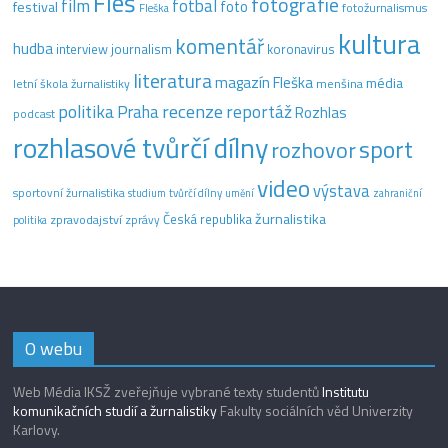
Fleš
fotografie
film
fotbal
festival
foto
fotožurnalismus
Fleška
kultura
komentář
hudba
interview
journalism
koronavirus
literatura
magazín Fleška
média
letní škola žurnalistiky
menšina
recenze
politika
reportáž
Praha
Rozhlas
podcast
rozhlasové tvůrčí dílny
sport
rozhovor
video
výstava
sportovní žurnalistika
tvůrčí dílny
studium
umění
zahraniční
žurnalistika
Česká republika
zpravodajství
zprávy
politika
O webu
Web Média IKSŽ zveřejňuje vybrané texty studentů
Institutu
komunikačních studií a žurnalistiky
Fakulty sociálních věd Univerzity
Karlovy.