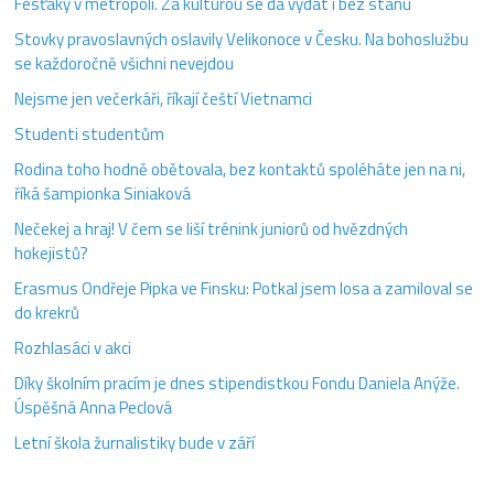
Fesťáky v metropoli. Za kulturou se dá vydat i bez stanu
Stovky pravoslavných oslavily Velikonoce v Česku. Na bohoslužbu
se každoročně všichni nevejdou
Nejsme jen večerkáři, říkají čeští Vietnamci
Studenti studentům
Rodina toho hodně obětovala, bez kontaktů spoléháte jen na ni,
říká šampionka Siniaková
Nečekej a hraj! V čem se liší trénink juniorů od hvězdných
hokejistů?
Erasmus Ondřeje Pipka ve Finsku: Potkal jsem losa a zamiloval se
do krekrů
Rozhlasáci v akci
Díky školním pracím je dnes stipendistkou Fondu Daniela Anýže.
Úspěšná Anna Peclová
Letní škola žurnalistiky bude v září