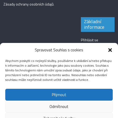
Zásady ochrany osobních údajů
.
Základní
informace
Přihlásit se
Zdroj kanálů
Spravovat Souhlas s cookies
(příspěvky)
Abychom poskytli co nejlepší služby, používáme k ukládání a/nebo přístupu
Kanál komentářů
k informacím o zařízení, technologie jako jsou soubory cookies. Souhlas s
těmito technologiemi nám umožní zpracovávat údaje, jako je chování při
Česká lokalizace
procházení nebo jedinečná ID na tomto webu. Nesouhlas nebo odvolání
souhlasu může nepříznivě ovlivnit určité vlastnosti a funkce.
Přijmout
Odmítnout
Aktuality
Magazín
Fotografie
Audio
Video
English
Sport
Menšinová témata
Copyright © 2026
Média IKSŽ
. All rights reserved.