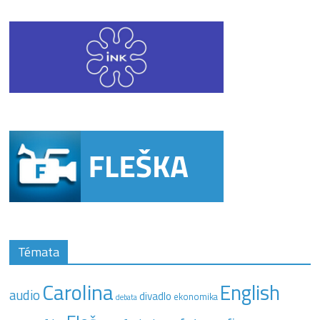
Témata
Carolina
English
audio
divadlo
ekonomika
debata