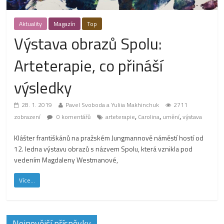
Aktuality
Magazín
Top
Výstava obrazů Spolu:
Arteterapie, co přináší
výsledky
28. 1. 2019
Pavel Svoboda a Yuliia Makhinchuk
2711
,
,
,
zobrazení
0 komentářů
arteterapie
Carolina
umění
výstava
Klášter františkánů na pražském Jungmannově náměstí hostí od
12. ledna výstavu obrazů s názvem Spolu, která vznikla pod
vedením Magdaleny Westmanové,
Více...
Nejnovější příspěvky