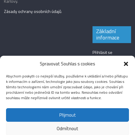
Karlovy.
Zásady ochrany osobních údajů
.
Základní
informace
Přihlásit se
Zdroj kanálů
Spravovat Souhlas s cookies
(příspěvky)
Abychom poskytli co nejlepší služby, používáme k ukládání a/nebo přístupu
Kanál komentářů
k informacím o zařízení, technologie jako jsou soubory cookies. Souhlas s
těmito technologiemi nám umožní zpracovávat údaje, jako je chování při
Česká lokalizace
procházení nebo jedinečná ID na tomto webu. Nesouhlas nebo odvolání
souhlasu může nepříznivě ovlivnit určité vlastnosti a funkce.
Přijmout
Odmítnout
Aktuality
Magazín
Fotografie
Audio
Video
English
Sport
Menšinová témata