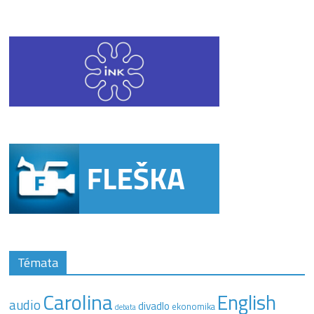
Témata
Carolina
English
audio
divadlo
ekonomika
debata