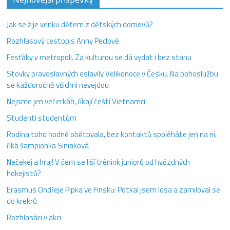
Jak se žije venku dětem z dětských domovů?
Rozhlasový cestopis Anny Peclové
Fesťáky v metropoli. Za kulturou se dá vydat i bez stanu
Stovky pravoslavných oslavily Velikonoce v Česku. Na bohoslužbu
se každoročně všichni nevejdou
Nejsme jen večerkáři, říkají čeští Vietnamci
Studenti studentům
Rodina toho hodně obětovala, bez kontaktů spoléháte jen na ni,
říká šampionka Siniaková
Nečekej a hraj! V čem se liší trénink juniorů od hvězdných
hokejistů?
Erasmus Ondřeje Pipka ve Finsku: Potkal jsem losa a zamiloval se
do krekrů
Rozhlasáci v akci