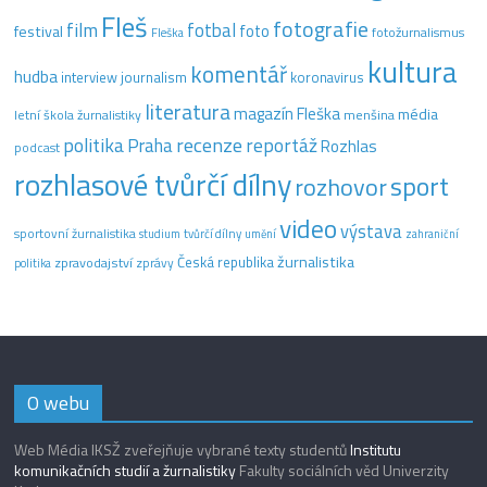
Fleš
fotografie
film
fotbal
festival
foto
fotožurnalismus
Fleška
kultura
komentář
hudba
interview
journalism
koronavirus
literatura
magazín Fleška
média
letní škola žurnalistiky
menšina
recenze
politika
reportáž
Praha
Rozhlas
podcast
rozhlasové tvůrčí dílny
sport
rozhovor
video
výstava
sportovní žurnalistika
tvůrčí dílny
studium
umění
zahraniční
žurnalistika
Česká republika
zpravodajství
zprávy
politika
O webu
Web Média IKSŽ zveřejňuje vybrané texty studentů
Institutu
komunikačních studií a žurnalistiky
Fakulty sociálních věd Univerzity