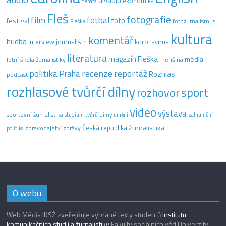
divadlo
ekonomika
debata
Fleš
fotografie
film
fotbal
festival
foto
fotožurnalismus
Fleška
kultura
komentář
hudba
interview
journalism
koronavirus
literatura
magazín Fleška
média
letní škola žurnalistiky
menšina
recenze
politika
reportáž
Praha
Rozhlas
podcast
rozhlasové tvůrčí dílny
sport
rozhovor
video
výstava
sportovní žurnalistika
tvůrčí dílny
studium
umění
zahraniční
žurnalistika
Česká republika
zpravodajství
zprávy
politika
O webu
Web Média IKSŽ zveřejňuje vybrané texty studentů
Institutu
komunikačních studií a žurnalistiky
Fakulty sociálních věd Univerzity