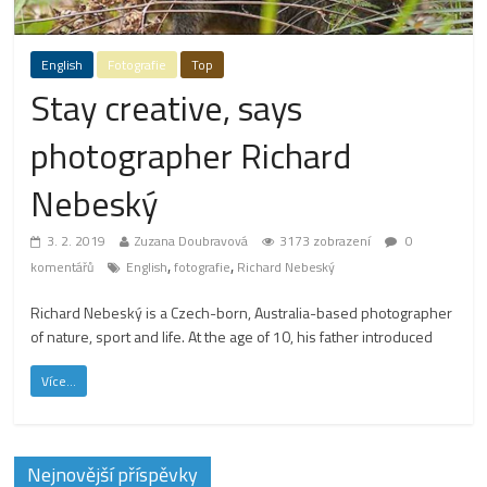
English
Fotografie
Top
Stay creative, says
photographer Richard
Nebeský
3. 2. 2019
Zuzana Doubravová
3173 zobrazení
0
,
,
komentářů
English
fotografie
Richard Nebeský
Richard Nebeský is a Czech-born, Australia-based photographer
of nature, sport and life. At the age of 10, his father introduced
Více...
Nejnovější příspěvky