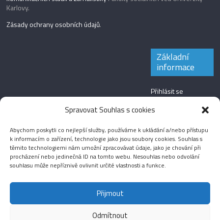
Karlovy.
Zásady ochrany osobních údajů
.
Základní
informace
Přihlásit se
Zdroj kanálů
Spravovat Souhlas s cookies
(příspěvky)
Abychom poskytli co nejlepší služby, používáme k ukládání a/nebo přístupu
Kanál komentářů
k informacím o zařízení, technologie jako jsou soubory cookies. Souhlas s
těmito technologiemi nám umožní zpracovávat údaje, jako je chování při
Česká lokalizace
procházení nebo jedinečná ID na tomto webu. Nesouhlas nebo odvolání
souhlasu může nepříznivě ovlivnit určité vlastnosti a funkce.
Přijmout
Odmítnout
Aktuality
Magazín
Fotografie
Audio
Video
English
Sport