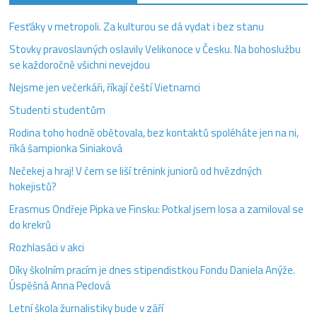
Fesťáky v metropoli. Za kulturou se dá vydat i bez stanu
Stovky pravoslavných oslavily Velikonoce v Česku. Na bohoslužbu
se každoročně všichni nevejdou
Nejsme jen večerkáři, říkají čeští Vietnamci
Studenti studentům
Rodina toho hodně obětovala, bez kontaktů spoléháte jen na ni,
říká šampionka Siniaková
Nečekej a hraj! V čem se liší trénink juniorů od hvězdných
hokejistů?
Erasmus Ondřeje Pipka ve Finsku: Potkal jsem losa a zamiloval se
do krekrů
Rozhlasáci v akci
Díky školním pracím je dnes stipendistkou Fondu Daniela Anýže.
Úspěšná Anna Peclová
Letní škola žurnalistiky bude v září