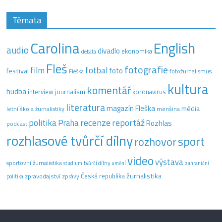
Témata
Carolina
English
audio
divadlo
ekonomika
debata
Fleš
fotografie
film
fotbal
festival
foto
fotožurnalismus
Fleška
kultura
komentář
hudba
interview
journalism
koronavirus
literatura
magazín Fleška
média
letní škola žurnalistiky
menšina
recenze
politika
reportáž
Praha
Rozhlas
podcast
rozhlasové tvůrčí dílny
sport
rozhovor
video
výstava
sportovní žurnalistika
tvůrčí dílny
studium
umění
zahraniční
žurnalistika
Česká republika
zpravodajství
zprávy
politika