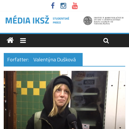
Forfatter:
Valentýna Dušková