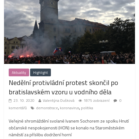
Aktuality
Highlight
Nedělní protivládní protest skončil po
bratislavském vzoru u vodního děla
23. 10. 2020
Valentýna Dušková
1875 zobrazení
0
,
,
komentářů
demonstrace
koronavirus
politika
Veřejné shromáždění svolané Ivanem Sochorem ze spolku Hnutí
občanské nespokojenosti (HON) se konalo na Staroměstském
náměstí za příslibu dodržení horní