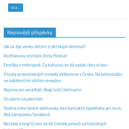
Více...
Nejnovější příspěvky
Jak se žije venku dětem z dětských domovů?
Rozhlasový cestopis Anny Peclové
Fesťáky v metropoli. Za kulturou se dá vydat i bez stanu
Stovky pravoslavných oslavily Velikonoce v Česku. Na bohoslužbu
se každoročně všichni nevejdou
Nejsme jen večerkáři, říkají čeští Vietnamci
Studenti studentům
Rodina toho hodně obětovala, bez kontaktů spoléháte jen na ni,
říká šampionka Siniaková
Nečekej a hraj! V čem se liší trénink juniorů od hvězdných