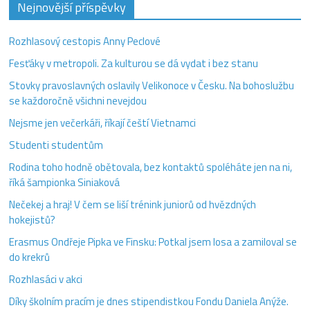
Nejnovější příspěvky
Rozhlasový cestopis Anny Peclové
Fesťáky v metropoli. Za kulturou se dá vydat i bez stanu
Stovky pravoslavných oslavily Velikonoce v Česku. Na bohoslužbu
se každoročně všichni nevejdou
Nejsme jen večerkáři, říkají čeští Vietnamci
Studenti studentům
Rodina toho hodně obětovala, bez kontaktů spoléháte jen na ni,
říká šampionka Siniaková
Nečekej a hraj! V čem se liší trénink juniorů od hvězdných
hokejistů?
Erasmus Ondřeje Pipka ve Finsku: Potkal jsem losa a zamiloval se
do krekrů
Rozhlasáci v akci
Díky školním pracím je dnes stipendistkou Fondu Daniela Anýže.