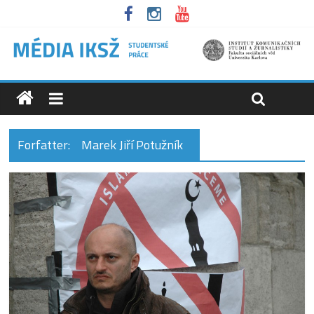
Forfatter:
Marek Jiří Potužník