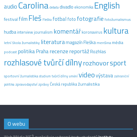
Carolina
English
audio
divadlo
ekonomika
debata
Fleš
fotografie
film
fotbal
festival
foto
fotožurnalismus
Fleška
kultura
komentář
hudba
interview
journalism
koronavirus
literatura
magazín Fleška
média
letní škola žurnalistiky
menšina
recenze
politika
reportáž
Praha
Rozhlas
podcast
rozhlasové tvůrčí dílny
sport
rozhovor
video
výstava
sportovní žurnalistika
tvůrčí dílny
studium
umění
zahraniční
žurnalistika
Česká republika
zpravodajství
zprávy
politika
O webu
Web Média IKSŽ zveřejňuje vybrané texty studentů
Institutu