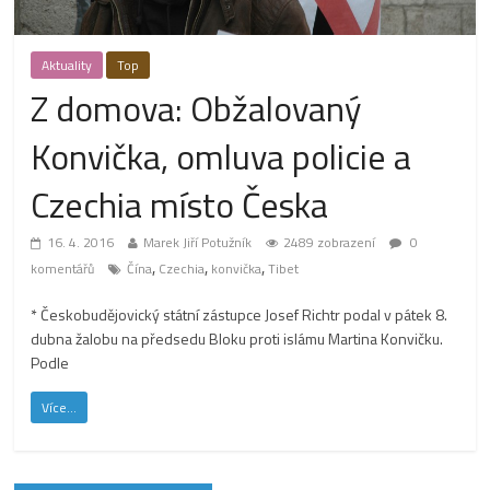
Aktuality
Top
Z domova: Obžalovaný
Konvička, omluva policie a
Czechia místo Česka
16. 4. 2016
Marek Jiří Potužník
2489 zobrazení
0
,
,
,
komentářů
Čína
Czechia
konvička
Tibet
* Českobudějovický státní zástupce Josef Richtr podal v pátek 8.
dubna žalobu na předsedu Bloku proti islámu Martina Konvičku.
Podle
Více...