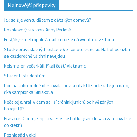
Nejnovější příspěvky
Jak se žije venku dětem z dětských domovů?
Rozhlasový cestopis Anny Peclové
Fesťáky v metropoli. Za kulturou se dá vydat i bez stanu
Stovky pravoslavných oslavily Velikonoce v Česku. Na bohoslužbu
se každoročně všichni nevejdou
Nejsme jen večerkáři, říkají čeští Vietnamci
Studenti studentům
Rodina toho hodně obětovala, bez kontaktů spoléháte jen na ni,
říká šampionka Siniaková
Nečekej a hraj! V čem se liší trénink juniorů od hvězdných
hokejistů?
Erasmus Ondřeje Pipka ve Finsku: Potkal jsem losa a zamiloval se
do krekrů
Rozhlasáci v akci