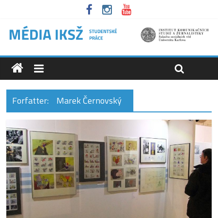
Forfatter:
Marek Černovský