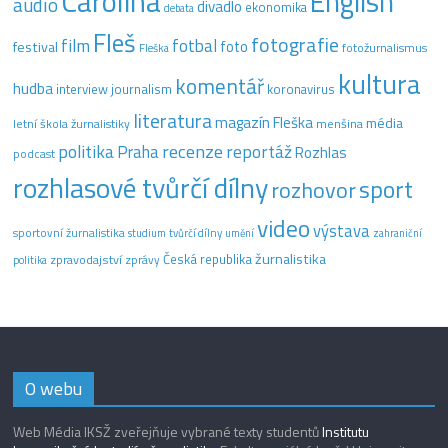
Carolina
English
audio
divadlo
ekonomika
debata
Fleš
fotografie
film
fotbal
festival
foto
fotožurnalismus
Fleška
kultura
komentář
hudba
interview
journalism
koronavirus
literatura
magazín Fleška
média
letní škola žurnalistiky
menšina
recenze
politika
reportáž
Praha
Rozhlas
podcast
rozhlasové tvůrčí dílny
sport
rozhovor
video
výstava
sportovní žurnalistika
tvůrčí dílny
studium
umění
zahraniční
žurnalistika
Česká republika
zpravodajství
zprávy
politika
O webu
Web Média IKSŽ zveřejňuje vybrané texty studentů
Institutu