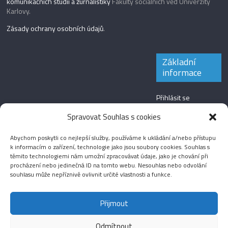
komunikačních studií a žurnalistiky
Fakulty sociálních věd Univerzity
Karlovy.
Zásady ochrany osobních údajů
.
Základní
informace
Přihlásit se
Zdroj kanálů
Spravovat Souhlas s cookies
(příspěvky)
Abychom poskytli co nejlepší služby, používáme k ukládání a/nebo přístupu
Kanál komentářů
k informacím o zařízení, technologie jako jsou soubory cookies. Souhlas s
těmito technologiemi nám umožní zpracovávat údaje, jako je chování při
Česká lokalizace
procházení nebo jedinečná ID na tomto webu. Nesouhlas nebo odvolání
souhlasu může nepříznivě ovlivnit určité vlastnosti a funkce.
Přijmout
Odmítnout
Aktuality
Magazín
Fotografie
Audio
Video
English
Sport