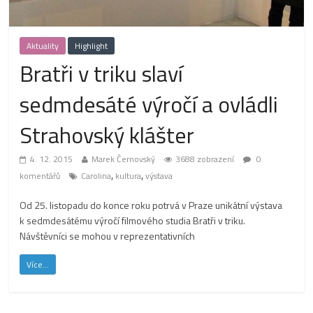
Aktuality
Highlight
Bratři v triku slaví
sedmdesáté výročí a ovládli
Strahovský klášter
4. 12. 2015
Marek Černovský
3688 zobrazení
0
,
,
komentářů
Carolina
kultura
výstava
Od 25. listopadu do konce roku potrvá v Praze unikátní výstava
k sedmdesátému výročí filmového studia Bratři v triku.
Návštěvníci se mohou v reprezentativních
Více...