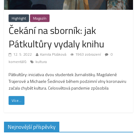
Highlight
Magazín
Čekání na sborník: jak
Pátkultůry vydaly knihu
12. 5. 2022
Kamila Plzáková
1963 zobrazení
0
komentářů
kultura
Pátkultůry: iniciativa dvou studentek žurnalistiky. Magdaleně
Trajerové a Michaele Šedinové během podzimní vlny koronaviru
začala chybět kultura. Celosvětová pandemie způsobila
Více...
Nejnovější příspěvky