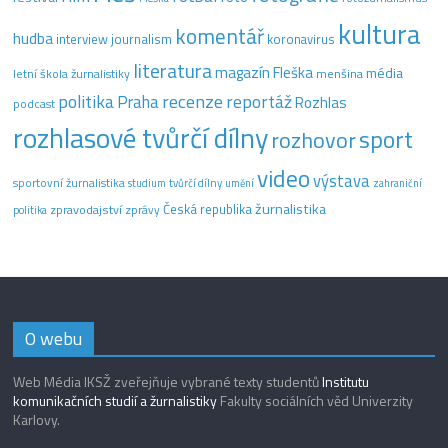
kultura
komentář
hudba
interview
journalism
koronavirus
literatura
magazín Fleška
média
letní škola žurnalistiky
menšina
recenze
politika
reportáž
Praha
Rozhlas
podcast
rozhlasové tvůrčí dílny
sport
rozhovor
video
výstava
sportovní žurnalistika
tvůrčí dílny
studium
umění
zahraniční
žurnalistika
Česká republika
zpravodajství
zprávy
politika
O webu
Web Média IKSŽ zveřejňuje vybrané texty studentů
Institutu
komunikačních studií a žurnalistiky
Fakulty sociálních věd Univerzity
Karlovy.