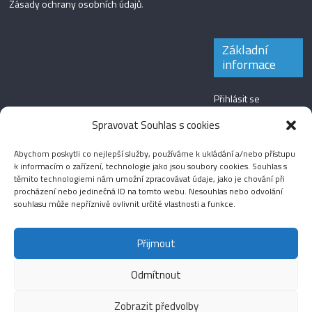
Zásady ochrany osobních údajů
.
Základní
informace
Přihlásit se
Zdroj kanálů
Spravovat Souhlas s cookies
(příspěvky)
Abychom poskytli co nejlepší služby, používáme k ukládání a/nebo přístupu
Kanál komentářů
k informacím o zařízení, technologie jako jsou soubory cookies. Souhlas s
těmito technologiemi nám umožní zpracovávat údaje, jako je chování při
Česká lokalizace
procházení nebo jedinečná ID na tomto webu. Nesouhlas nebo odvolání
souhlasu může nepříznivě ovlivnit určité vlastnosti a funkce.
Přijmout
Odmítnout
Aktuality
Magazín
Fotografie
Audio
Video
English
Sport
Menšinová témata
Copyright © 2026
Média IKSŽ
. All rights reserved.
Zobrazit předvolby