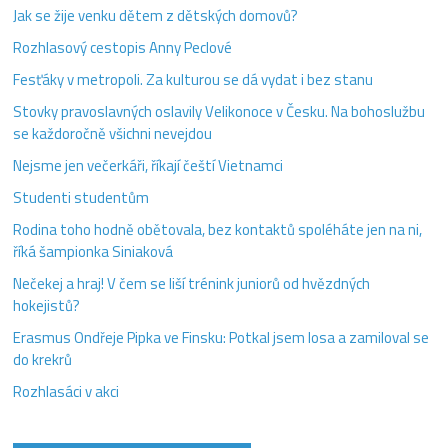
Jak se žije venku dětem z dětských domovů?
Rozhlasový cestopis Anny Peclové
Fesťáky v metropoli. Za kulturou se dá vydat i bez stanu
Stovky pravoslavných oslavily Velikonoce v Česku. Na bohoslužbu
se každoročně všichni nevejdou
Nejsme jen večerkáři, říkají čeští Vietnamci
Studenti studentům
Rodina toho hodně obětovala, bez kontaktů spoléháte jen na ni,
říká šampionka Siniaková
Nečekej a hraj! V čem se liší trénink juniorů od hvězdných
hokejistů?
Erasmus Ondřeje Pipka ve Finsku: Potkal jsem losa a zamiloval se
do krekrů
Rozhlasáci v akci