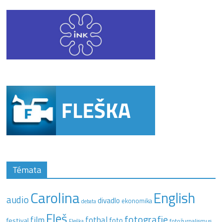
Témata
Carolina
English
audio
divadlo
ekonomika
debata
Fleš
fotografie
film
fotbal
festival
foto
fotožurnalismus
Fleška