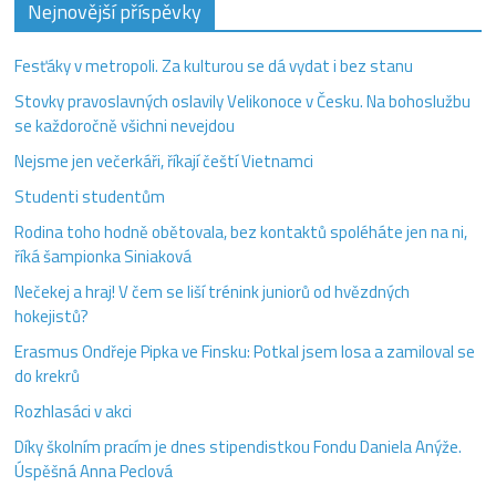
Nejnovější příspěvky
Fesťáky v metropoli. Za kulturou se dá vydat i bez stanu
Stovky pravoslavných oslavily Velikonoce v Česku. Na bohoslužbu
se každoročně všichni nevejdou
Nejsme jen večerkáři, říkají čeští Vietnamci
Studenti studentům
Rodina toho hodně obětovala, bez kontaktů spoléháte jen na ni,
říká šampionka Siniaková
Nečekej a hraj! V čem se liší trénink juniorů od hvězdných
hokejistů?
Erasmus Ondřeje Pipka ve Finsku: Potkal jsem losa a zamiloval se
do krekrů
Rozhlasáci v akci
Díky školním pracím je dnes stipendistkou Fondu Daniela Anýže.
Úspěšná Anna Peclová