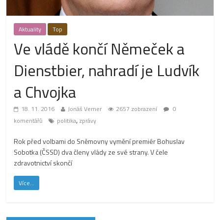
Aktuality
Top
Ve vládě končí Němeček a
Dienstbier, nahradí je Ludvík
a Chvojka
18. 11. 2016
Jonáš Verner
2657 zobrazení
0
,
komentářů
politika
zprávy
Rok před volbami do Sněmovny vymění premiér Bohuslav
Sobotka (ČSSD) dva členy vlády ze své strany. V čele
zdravotnictví skončí
Více...