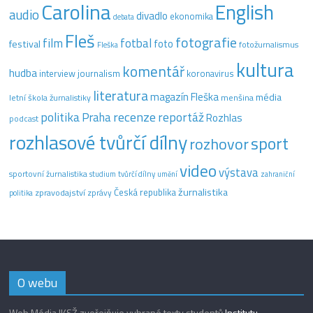
Carolina
English
audio
divadlo
ekonomika
debata
Fleš
fotografie
film
fotbal
festival
foto
fotožurnalismus
Fleška
kultura
komentář
hudba
interview
journalism
koronavirus
literatura
magazín Fleška
média
letní škola žurnalistiky
menšina
recenze
politika
reportáž
Praha
Rozhlas
podcast
rozhlasové tvůrčí dílny
sport
rozhovor
video
výstava
sportovní žurnalistika
tvůrčí dílny
studium
umění
zahraniční
žurnalistika
Česká republika
zpravodajství
zprávy
politika
O webu
Web Média IKSŽ zveřejňuje vybrané texty studentů
Institutu