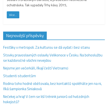
ochutnávka. Tak vypadaly Trhy kávy 2015,
Více...
Nejnovější příspěvky
Fesťáky v metropoli. Za kulturou se dá vydat i bez stanu
Stovky pravoslavných oslavily Velikonoce v Česku. Na bohoslužbu
se každoročně všichni nevejdou
Nejsme jen večerkáři, říkají čeští Vietnamci
Studenti studentům
Rodina toho hodně obětovala, bez kontaktů spoléháte jen na ni,
říká šampionka Siniaková
Nečekej a hraj! V čem se liší trénink juniorů od hvězdných
hokejistů?