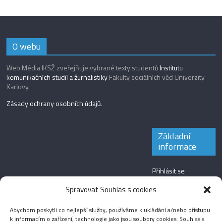
O webu
Web Média IKSŽ zveřejňuje vybrané texty studentů
Institutu
komunikačních studií a žurnalistiky
Fakulty sociálních věd Univerzity
Karlovy.
Zásady ochrany osobních údajů
.
Základní
informace
Přihlásit se
Zdroj kanálů
Spravovat Souhlas s cookies
(příspěvky)
Abychom poskytli co nejlepší služby, používáme k ukládání a/nebo přístupu
Kanál komentářů
k informacím o zařízení, technologie jako jsou soubory cookies. Souhlas s