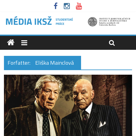
Forfatter:
Eliška Mainclová