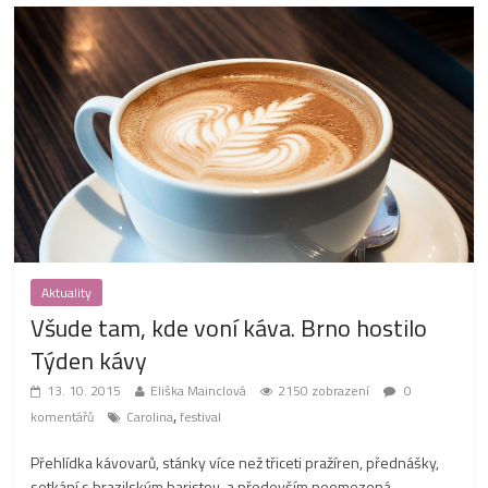
Aktuality
Všude tam, kde voní káva. Brno hostilo
Týden kávy
13. 10. 2015
Eliška Mainclová
2150 zobrazení
0
,
komentářů
Carolina
festival
Přehlídka kávovarů, stánky více než třiceti pražíren, přednášky,
setkání s brazilským baristou, a především neomezená