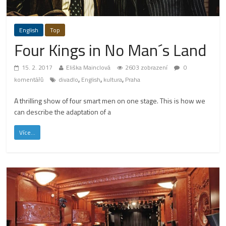
English
Top
Four Kings in No Man´s Land
15. 2. 2017
Eliška Mainclová
2603 zobrazení
0
,
,
,
komentářů
divadlo
English
kultura
Praha
A thrilling show of four smart men on one stage. This is how we
can describe the adaptation of a
Více...