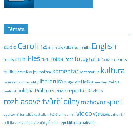
Témata
Carolina
English
audio
divadlo
ekonomika
debata
Fleš
fotografie
film
fotbal
festival
foto
fotožurnalismus
Fleška
kultura
komentář
hudba
interview
journalism
koronavirus
literatura
magazín Fleška
média
letní škola žurnalistiky
menšina
recenze
politika
reportáž
Praha
Rozhlas
podcast
rozhlasové tvůrčí dílny
sport
rozhovor
video
výstava
sportovní žurnalistika
tvůrčí dílny
studium
umění
zahraniční
žurnalistika
Česká republika
zpravodajství
zprávy
politika