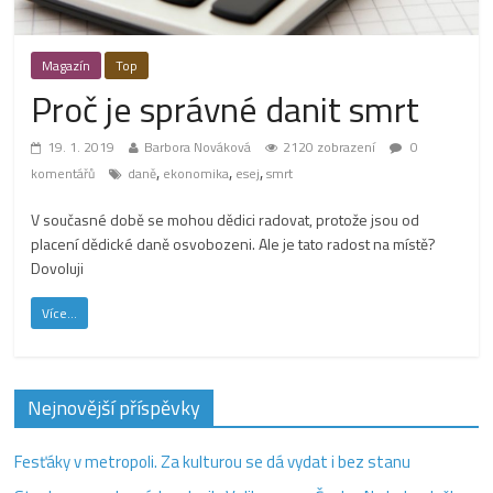
Magazín
Top
Proč je správné danit smrt
19. 1. 2019
Barbora Nováková
2120 zobrazení
0
,
,
,
komentářů
daně
ekonomika
esej
smrt
V současné době se mohou dědici radovat, protože jsou od
placení dědické daně osvobozeni. Ale je tato radost na místě?
Dovoluji
Více...
Nejnovější příspěvky
Fesťáky v metropoli. Za kulturou se dá vydat i bez stanu