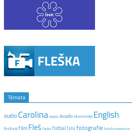
Témata
Carolina
English
audio
divadlo
ekonomika
debata
Fleš
fotografie
film
fotbal
festival
foto
fotožurnalismus
Fleška