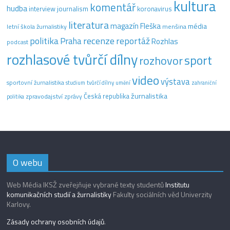
kultura
komentář
hudba
interview
journalism
koronavirus
literatura
magazín Fleška
média
letní škola žurnalistiky
menšina
recenze
politika
reportáž
Praha
Rozhlas
podcast
rozhlasové tvůrčí dílny
sport
rozhovor
video
výstava
sportovní žurnalistika
tvůrčí dílny
studium
umění
zahraniční
žurnalistika
Česká republika
zpravodajství
zprávy
politika
O webu
Web Média IKSŽ zveřejňuje vybrané texty studentů
Institutu
komunikačních studií a žurnalistiky
Fakulty sociálních věd Univerzity
Karlovy.
Zásady ochrany osobních údajů
.