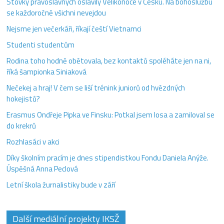
Stovky pravoslavných oslavily Velikonoce v Česku. Na bohoslužbu
se každoročně všichni nevejdou
Nejsme jen večerkáři, říkají čeští Vietnamci
Studenti studentům
Rodina toho hodně obětovala, bez kontaktů spoléháte jen na ni,
říká šampionka Siniaková
Nečekej a hraj! V čem se liší trénink juniorů od hvězdných
hokejistů?
Erasmus Ondřeje Pipka ve Finsku: Potkal jsem losa a zamiloval se
do krekrů
Rozhlasáci v akci
Díky školním pracím je dnes stipendistkou Fondu Daniela Anýže.
Úspěšná Anna Peclová
Letní škola žurnalistiky bude v září
Další mediální projekty IKSŽ