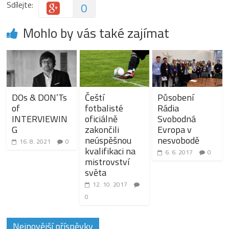
Sdílejte:
0
Mohlo by vás také zajímat
DOs & DON’Ts
Čeští
Působení
of
fotbalisté
Rádia
INTERVIEWIN
oficiálně
Svobodná
G
zakončili
Evropa v
neúspěšnou
nesvobodě
16. 8. 2021
0
kvalifikaci na
6. 6. 2017
0
mistrovství
světa
12. 10. 2017
0
Nejnovější příspěvky