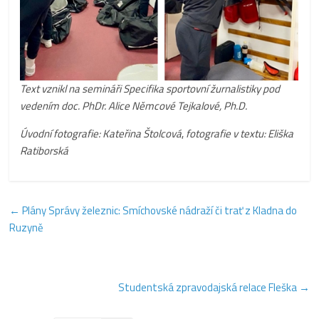
Text vznikl na semináři Specifika sportovní žurnalistiky pod
vedením doc. PhDr. Alice Němcové Tejkalové, Ph.D.
Úvodní fotografie: Kateřina Štolcová
,
fotografie v textu: Eliška
Ratiborská
←
Plány Správy železnic: Smíchovské nádraží či trať z Kladna do
Ruzyně
Studentská zpravodajská relace Fleška
→