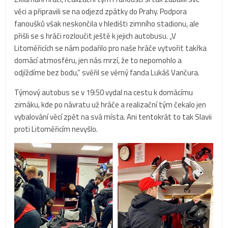
věci a připravili se na odjezd zpátky do Prahy. Podpora
fanoušků však neskončila v hledišti zimního stadionu, ale
přišli se s hráči rozloučit ještě k jejich autobusu. „V
Litoměřicích se nám podařilo pro naše hráče vytvořit takřka
domácí atmosféru, jen nás mrzí, že to nepomohlo a
odjíždíme bez bodu,“ svěřil se věrný fanda Lukáš Vančura.
Týmový autobus se v 19:50 vydal na cestu k domácímu
zimáku, kde po návratu už hráče a realizační tým čekalo jen
vybalování věcí zpět na svá místa. Ani tentokrát to tak Slavii
proti Litoměřicím nevyšlo.