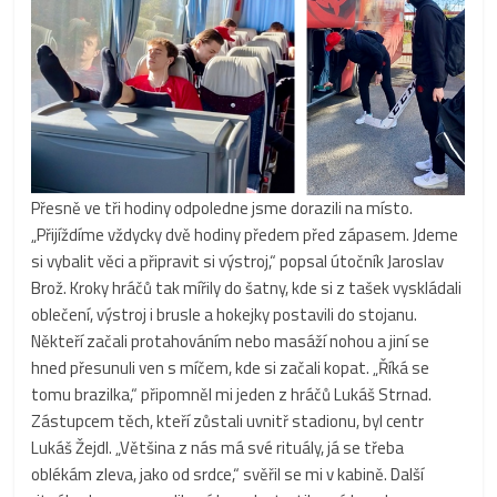
Přesně ve tři hodiny odpoledne jsme dorazili na místo.
„Přijíždíme vždycky dvě hodiny předem před zápasem. Jdeme
si vybalit věci a připravit si výstroj,“ popsal útočník Jaroslav
Brož. Kroky hráčů tak mířily do šatny, kde si z tašek vyskládali
oblečení, výstroj i brusle a hokejky postavili do stojanu.
Někteří začali protahováním nebo masáží nohou a jiní se
hned přesunuli ven s míčem, kde si začali kopat. „Říká se
tomu brazilka,“ připomněl mi jeden z hráčů Lukáš Strnad.
Zástupcem těch, kteří zůstali uvnitř stadionu, byl centr
Lukáš Žejdl. „Většina z nás má své rituály, já se třeba
oblékám zleva, jako od srdce,“ svěřil se mi v kabině. Další