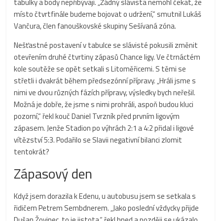
tabulky a body nepřibývají. „Žádný slávista nemohl čekat, že
místo čtvrtfinále budeme bojovat o udržení,“ smutnil Lukáš
Vančura, člen fanouškovské skupiny Sešívaná zóna.
Nešťastné postavení v tabulce se slávisté pokusili změnit
otevřením druhé čtvrtiny zápasů Chance ligy. Ve čtrnáctém
kole soutěže se opět setkali s Litoměřicemi. S těmi se
střetli i dvakrát během předsezónní přípravy. „Hráli jsme s
nimi ve dvou různých fázích přípravy, výsledky bych neřešil.
Možná je dobře, že jsme s nimi prohráli, aspoň budou kluci
pozorní,“ řekl kouč Daniel Tvrzník před prvním ligovým
zápasem. Jenže Stadion po výhrách 2:1 a 4:2 přidal i ligové
vítězství 5:3. Podařilo se Slavii negativní bilanci zlomit
tentokrát?
Zápasový den
Když jsem dorazila k Edenu, u autobusu jsem se setkala s
řidičem Petrem Sembdnerem. „Jako poslední vždycky přijde
Dušan Žovinec, to je jistota,“ řekl hned a později se ukázalo,