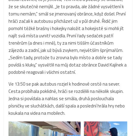
že se skutečně nemýlil. „Je to pravda, ale žádné vysvětlení k
tomu nemám,“ smál se jmenovaný obránce, když došel. První
hráči začali k autobusu přicházet už v půl druhé. Řidič jim
pomohl těžké brašny i hokejky naložit a hokejisté si mohli jít
najít svá místa uvnitř vozidla. První řady sedaček patří
trenérům (a dnes i mně), ty za nimi tišším účastníkům
zájezdu a zadní, jak už bývá zvykem, největším šprýmařům.
„Sedím tady, protože tu zrovna bylo místo a dobře se tady
povídá s kluky,“ vysvětlil na můj dotaz obránce David Kajínek a
podobně reagovali i všichni ostatní.
Ve 13:50 se pak autobus rozjel k hodinové cestě na sever.
Cesta probíhala poklidně, hráči se rozdělili na několik skupin.
Jedna si povídala a nahlas se smála, druhá poslouchala
písničky ve sluchátkách, další spala a poslední hrála hry nebo
koukala na videa na mobilech.