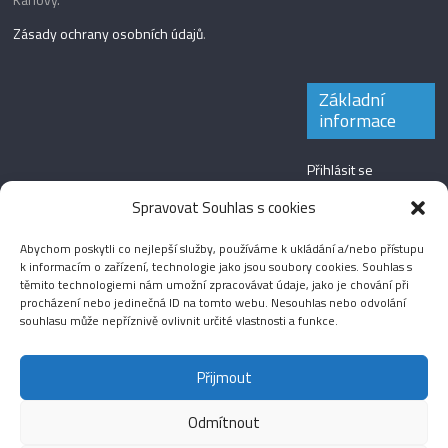
Zásady ochrany osobních údajů
.
Základní
informace
Přihlásit se
Zdroj kanálů
Spravovat Souhlas s cookies
(příspěvky)
Abychom poskytli co nejlepší služby, používáme k ukládání a/nebo přístupu
Kanál komentářů
k informacím o zařízení, technologie jako jsou soubory cookies. Souhlas s
těmito technologiemi nám umožní zpracovávat údaje, jako je chování při
Česká lokalizace
procházení nebo jedinečná ID na tomto webu. Nesouhlas nebo odvolání
souhlasu může nepříznivě ovlivnit určité vlastnosti a funkce.
Přijmout
Odmítnout
Aktuality
Magazín
Fotografie
Audio
Video
English
Sport
Menšinová témata