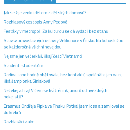
Jak se žije venku dětem z dětských domovů?
Rozhlasový cestopis Anny Peclové
Fesťáky v metropoli. Za kulturou se dá vydat i bez stanu
Stovky pravoslavných oslavily Velikonoce v Česku. Na bohoslužbu
se každoročně všichni nevejdou
Nejsme jen večerkáři, říkají čeští Vietnamci
Studenti studentům
Rodina toho hodně obětovala, bez kontaktů spoléháte jen na ni,
říká šampionka Siniaková
Nečekej a hraj! V čem se liší trénink juniorů od hvězdných
hokejistů?
Erasmus Ondřeje Pipka ve Finsku: Potkal jsem losa a zamiloval se
do krekrů
Rozhlasáci v akci