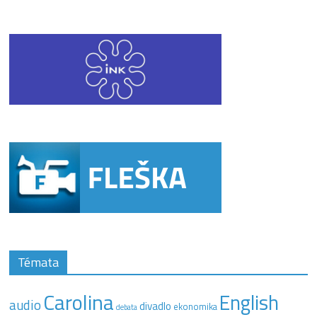
Témata
Carolina
English
audio
divadlo
ekonomika
debata