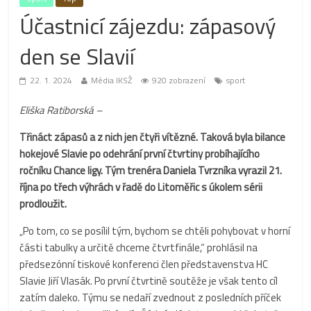
Účastnicí zájezdu: zápasový
den se Slavií
22. 1. 2024
Média IKSŽ
920 zobrazení
sport
Eliška Ratiborská
–
Třináct zápasů a z nich jen čtyři vítězné. Taková byla bilance
hokejové Slavie po odehrání první čtvrtiny probíhajícího
ročníku Chance ligy. Tým trenéra Daniela Tvrzníka vyrazil 21.
října po třech výhrách v řadě do Litoměřic s úkolem sérii
prodloužit.
„Po tom, co se posílil tým, bychom se chtěli pohybovat v horní
části tabulky a určitě chceme čtvrtfinále,“ prohlásil na
předsezónní tiskové konferenci člen představenstva HC
Slavie Jiří Vlasák. Po první čtvrtině soutěže je však tento cíl
zatím daleko. Týmu se nedaří zvednout z posledních příček