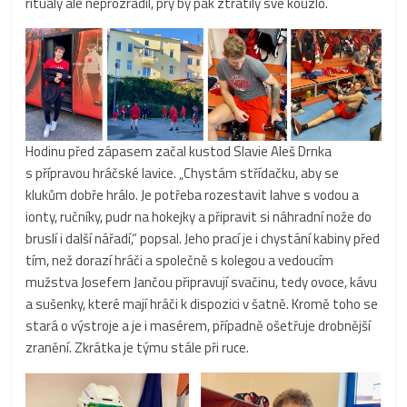
rituály ale neprozradil, prý by pak ztratily své kouzlo.
Hodinu před zápasem začal kustod Slavie Aleš Drnka
s přípravou hráčské lavice. „Chystám střídačku, aby se
klukům dobře hrálo. Je potřeba rozestavit lahve s vodou a
ionty, ručníky, pudr na hokejky a připravit si náhradní nože do
bruslí i další nářadí,“ popsal. Jeho prací je i chystání kabiny před
tím, než dorazí hráči a společně s kolegou a vedoucím
mužstva Josefem Jančou připravují svačinu, tedy ovoce, kávu
a sušenky, které mají hráči k dispozici v šatně. Kromě toho se
stará o výstroje a je i masérem, případně ošetřuje drobnější
zranění. Zkrátka je týmu stále při ruce.