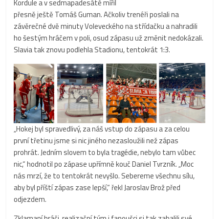
Kordule a v sedmapadesáté mířil
přesně ještě Tomáš Guman. Ačkoliv trenéři poslali na
závěrečné dvě minuty Voleveckého na střídačku a nahradili
ho šestým hráčem v poli, osud zápasu už změnit nedokázali.
Slavia tak znovu podlehla Stadionu, tentokrát 1:3.
„Hokej byl spravedlivý, za náš vstup do zápasu a za celou
první třetinu jsme si nic jiného nezasloužili než zápas
prohrát. Jedním slovem to byla tragédie, nebylo tam vůbec
nic,“ hodnotil po zápase upřímně kouč Daniel Tvrzník. „Moc
nás mrzí, že to tentokrát nevyšlo. Sebereme všechnu sílu,
aby byl příští zápas zase lepší,“ řekl Jaroslav Brož před
odjezdem.
Zklamaní hráči, realizační tým i fanoušci si tak zabalili své