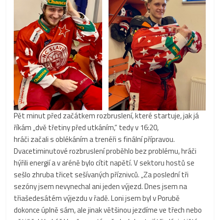
Pět minut před začátkem rozbruslení, které startuje, jak já
říkám „dvě třetiny před utkáním,“ tedy v 16:20,
hráči začali s oblékáním a trenéři s finální přípravou.
Dvacetiminutové rozbruslení proběhlo bez problému, hráči
hýřili energií a v aréně bylo cítit napětí. V sektoru hostů se
sešlo zhruba třicet sešívaných příznivců. „Za poslední tři
sezóny jsem nevynechal ani jeden výjezd. Dnes jsem na
třiašedesátém výjezdu v řadě. Loni jsem byl v Porubě
dokonce úplně sám, ale jinak většinou jezdíme ve třech nebo