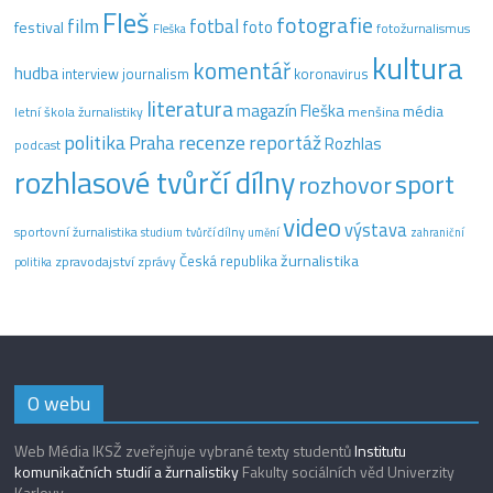
Fleš
fotografie
film
fotbal
festival
foto
fotožurnalismus
Fleška
kultura
komentář
hudba
interview
journalism
koronavirus
literatura
magazín Fleška
média
letní škola žurnalistiky
menšina
recenze
politika
reportáž
Praha
Rozhlas
podcast
rozhlasové tvůrčí dílny
sport
rozhovor
video
výstava
sportovní žurnalistika
tvůrčí dílny
studium
umění
zahraniční
žurnalistika
Česká republika
zpravodajství
zprávy
politika
O webu
Web Média IKSŽ zveřejňuje vybrané texty studentů
Institutu
komunikačních studií a žurnalistiky
Fakulty sociálních věd Univerzity
Karlovy.