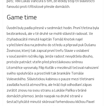
pěti,“ řekl Lukáš Vančura s tím, že leckdy stojí tři slávističtí
fanoušci proti třítisícové přesile domácích.
Game time
Úvodní buly padla přesně v sedmnáct hodin. První třetina byla
bezbranková, ale v té druhé se mohli slávisté radovat. Ve
čtyřiadvacáté minutě kapitán Tomáš Knotek najel
v přečíslení dva na jednoho do středu a připravil puk Dušanu
Žovincovi, který tak zapsal první trefu Slavie v oslabení
v současném ročníku ligy. Jenže radost nevydržela dlouho,
protože patnáct vteřin před přestávkovou sirénou
Litoměřice vyrovnaly. Filip Kuťák v mezikruží tečoval nahození
svého spoluhráče a prostřelil tak brankáře Tomáše
Voleveckého. Slávistickou kabinou o pauze mezi třetinami
zavládla hustá atmosféra, ale hráči byli odhodlaní zápas
zvrátit znovu na svou stranu a Lukáše Paříka v bráně
domácích přemoci. Jenže naopak na druhé straně v
šestačtyřicáté minutě skóroval forhendovou kličkou Pavel