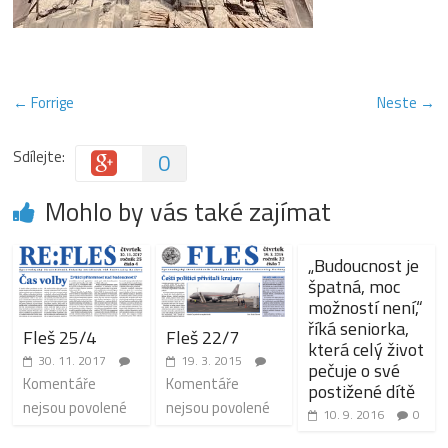
← Forrige
Neste →
Sdílejte:
0
Mohlo by vás také zajímat
„Budoucnost je
špatná, moc
možností není,“
říká seniorka,
Fleš 25/4
Fleš 22/7
která celý život
30. 11. 2017
19. 3. 2015
pečuje o své
Komentáře
Komentáře
postižené dítě
nejsou povolené
nejsou povolené
10. 9. 2016
0