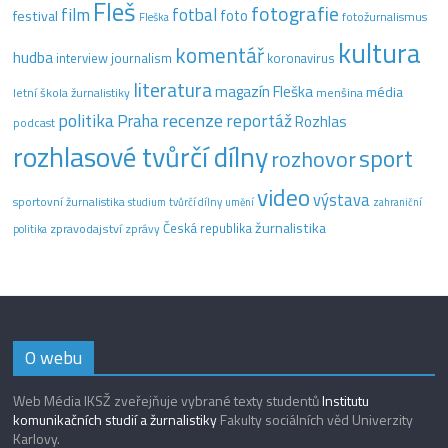
Fleš
fotografie
film
fotbal
festival
foto
fotožurnalismus
Fleška
kultura
komentář
hudba
interview
journalism
koronavirus
literatura
magazín Fleška
média
letní škola žurnalistiky
menšina
recenze
politika
reportáž
Praha
Rozhlas
podcast
rozhlasové tvůrčí dílny
sport
rozhovor
video
výstava
sportovní žurnalistika
tvůrčí dílny
studium
umění
zahraniční
žurnalistika
Česká republika
zpravodajství
zprávy
politika
O webu
Web Média IKSŽ zveřejňuje vybrané texty studentů
Institutu
komunikačních studií a žurnalistiky
Fakulty sociálních věd Univerzity
Karlovy.