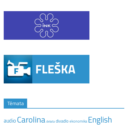
Témata
Carolina
English
audio
divadlo
ekonomika
debata