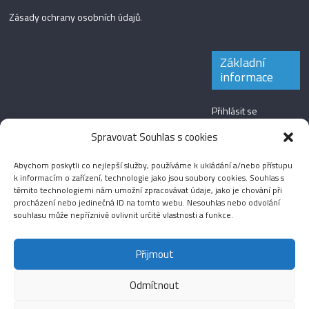
Zásady ochrany osobních údajů
.
Základní
informace
Přihlásit se
Zdroj kanálů
Spravovat Souhlas s cookies
(příspěvky)
Abychom poskytli co nejlepší služby, používáme k ukládání a/nebo přístupu
Kanál komentářů
k informacím o zařízení, technologie jako jsou soubory cookies. Souhlas s
těmito technologiemi nám umožní zpracovávat údaje, jako je chování při
Česká lokalizace
procházení nebo jedinečná ID na tomto webu. Nesouhlas nebo odvolání
souhlasu může nepříznivě ovlivnit určité vlastnosti a funkce.
Přijmout
Odmítnout
Aktuality
Magazín
Fotografie
Audio
Video
English
Sport
Menšinová témata