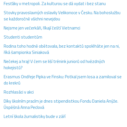
Fesťáky v metropoli. Za kulturou se dá vydat i bez stanu
Stovky pravoslavných oslavily Velikonoce v Česku. Na bohoslužbu
se každoročně všichni nevejdou
Nejsme jen večerkáři, říkají čeští Vietnamci
Studenti studentům
Rodina toho hodně obětovala, bez kontaktů spoléháte jen na ni,
říká šampionka Siniaková
Nečekej a hraj! V čem se liší trénink juniorů od hvězdných
hokejistů?
Erasmus Ondřeje Pipka ve Finsku: Potkal jsem losa a zamiloval se
do krekrů
Rozhlasáci v akci
Díky školním pracím je dnes stipendistkou Fondu Daniela Anýže.
Úspěšná Anna Peclová
Letní škola žurnalistiky bude v září