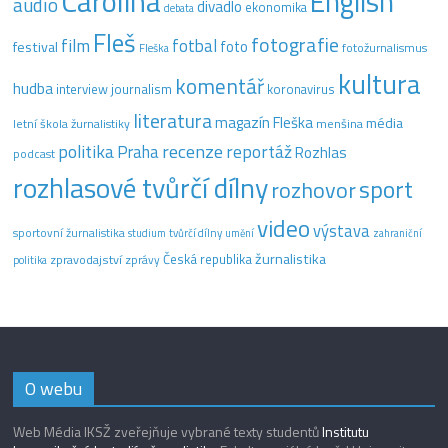
Carolina
English
audio
divadlo
ekonomika
debata
Fleš
fotografie
film
fotbal
festival
foto
fotožurnalismus
Fleška
kultura
komentář
hudba
interview
journalism
koronavirus
literatura
magazín Fleška
média
letní škola žurnalistiky
menšina
recenze
politika
reportáž
Praha
Rozhlas
podcast
rozhlasové tvůrčí dílny
sport
rozhovor
video
výstava
sportovní žurnalistika
tvůrčí dílny
studium
umění
zahraniční
žurnalistika
Česká republika
zpravodajství
zprávy
politika
O webu
Web Média IKSŽ zveřejňuje vybrané texty studentů
Institutu