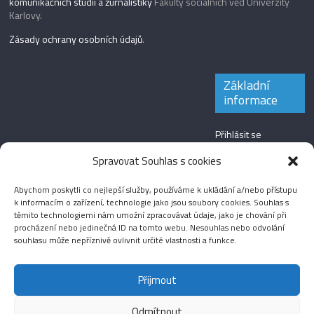
komunikačních studií a žurnalistiky
Fakulty sociálních věd Univerzity
Karlovy.
Zásady ochrany osobních údajů
.
Základní
informace
Přihlásit se
Zdroj kanálů
Spravovat Souhlas s cookies
(příspěvky)
Abychom poskytli co nejlepší služby, používáme k ukládání a/nebo přístupu
Kanál komentářů
k informacím o zařízení, technologie jako jsou soubory cookies. Souhlas s
těmito technologiemi nám umožní zpracovávat údaje, jako je chování při
Česká lokalizace
procházení nebo jedinečná ID na tomto webu. Nesouhlas nebo odvolání
souhlasu může nepříznivě ovlivnit určité vlastnosti a funkce.
Přijmout
Odmítnout
Aktuality
Magazín
Fotografie
Audio
Video
English
Sport