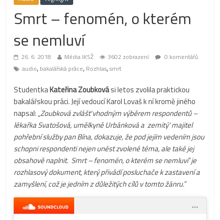
Smrt – fenomén, o kterém
se nemluví
26. 6. 2018
Média IKSŽ
3602 zobrazení
0 komentářů
,
,
,
audio
bakalářská práce
Rozhlas
smrt
Studentka
Kateřina Zoubková
si letos zvolila praktickou
bakalářskou práci. Její vedoucí Karol Lovaš k ní kromě jiného
napsal: „
Zoubková zvlášť vhodným výběrem respondentů –
lékařka Svatošová, umělkyně Urbánková a ‚zemitý‘ majitel
pohřební služby pan Bína, dokazuje, že pod jejím vedením jsou
schopni respondenti nejen unést zvolené téma, ale také jej
obsahově naplnit. ‚Smrt – fenomén, o kterém se nemluví‘ je
rozhlasový dokument, který přivádí posluchače k zastavení a
zamyšlení, což je jedním z důležitých cílů v tomto žánru.
“