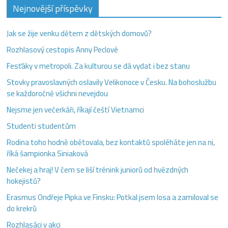
Nejnovější příspěvky
Jak se žije venku dětem z dětských domovů?
Rozhlasový cestopis Anny Peclové
Fesťáky v metropoli. Za kulturou se dá vydat i bez stanu
Stovky pravoslavných oslavily Velikonoce v Česku. Na bohoslužbu
se každoročně všichni nevejdou
Nejsme jen večerkáři, říkají čeští Vietnamci
Studenti studentům
Rodina toho hodně obětovala, bez kontaktů spoléháte jen na ni,
říká šampionka Siniaková
Nečekej a hraj! V čem se liší trénink juniorů od hvězdných
hokejistů?
Erasmus Ondřeje Pipka ve Finsku: Potkal jsem losa a zamiloval se
do krekrů
Rozhlasáci v akci