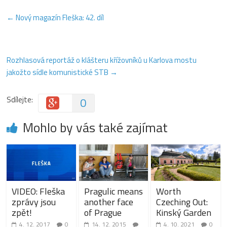
←
Nový magazín Fleška: 42. díl
Rozhlasová reportáž o klášteru křížovníků u Karlova mostu
jakožto sídle komunistické STB
→
Sdílejte:
0
Mohlo by vás také zajímat
VIDEO: Fleška
Pragulic means
Worth
zprávy jsou
another face
Czeching Out:
zpět!
of Prague
Kinský Garden
4. 12. 2017
0
14. 12. 2015
4. 10. 2021
0