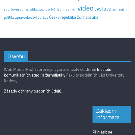
video
výstava
sportovní žurnalistika
tvůrčí dílny
studium
umění
zahraniční
žurnalistika
Česká republika
zpravodajství
zprávy
politika
O webu
Web Média IKSŽ zveřejňuje vybrané texty studentů
Institutu
komunikačních studií a žurnalistiky
Fakulty sociálních věd Univerzity
Karlovy.
Zásady ochrany osobních údajů
.
Základní
informace
Přihlásit se