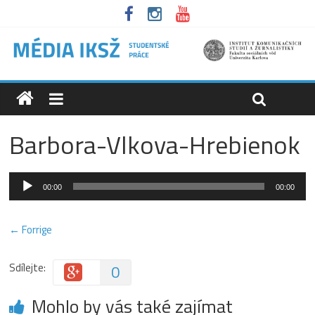
Barbora-Vlkova-Hrebienok
Audio
00:00
00:00
přehrávač
← Forrige
Sdílejte:
0
Mohlo by vás také zajímat