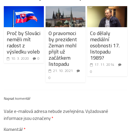
Proč by Slováci
O pravomoci
Co dělaly
neměli mít
by prezident
mediální
radost z
Zeman mohl
osobnosti 17.
výsledku voleb
přijít už
listopadu
začátkem
1989?
10. 3. 2020
0
listopadu
17. 11. 2014
21. 10. 2021
0
0
Napsat komentář
Vaše e-mailová adresa nebude zveřejněna.
Vyžadované
informace jsou označeny
*
Komentář
*