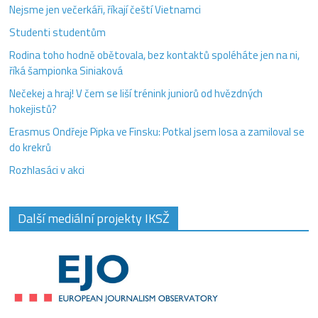
Nejsme jen večerkáři, říkají čeští Vietnamci
Studenti studentům
Rodina toho hodně obětovala, bez kontaktů spoléháte jen na ni,
říká šampionka Siniaková
Nečekej a hraj! V čem se liší trénink juniorů od hvězdných
hokejistů?
Erasmus Ondřeje Pipka ve Finsku: Potkal jsem losa a zamiloval se
do krekrů
Rozhlasáci v akci
Další mediální projekty IKSŽ