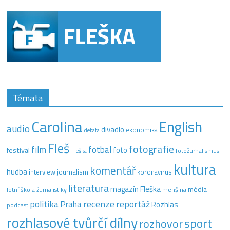
Témata
Carolina
English
audio
divadlo
ekonomika
debata
Fleš
fotografie
film
fotbal
festival
foto
fotožurnalismus
Fleška
kultura
komentář
hudba
interview
journalism
koronavirus
literatura
magazín Fleška
média
letní škola žurnalistiky
menšina
recenze
politika
reportáž
Praha
Rozhlas
podcast
rozhlasové tvůrčí dílny
sport
rozhovor