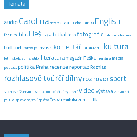
Témata
Carolina
English
audio
divadlo
ekonomika
debata
Fleš
fotografie
film
fotbal
festival
foto
fotožurnalismus
Fleška
kultura
komentář
hudba
interview
journalism
koronavirus
literatura
magazín Fleška
média
letní škola žurnalistiky
menšina
recenze
politika
reportáž
Praha
Rozhlas
podcast
rozhlasové tvůrčí dílny
sport
rozhovor
video
výstava
sportovní žurnalistika
tvůrčí dílny
studium
umění
zahraniční
žurnalistika
Česká republika
zpravodajství
zprávy
politika