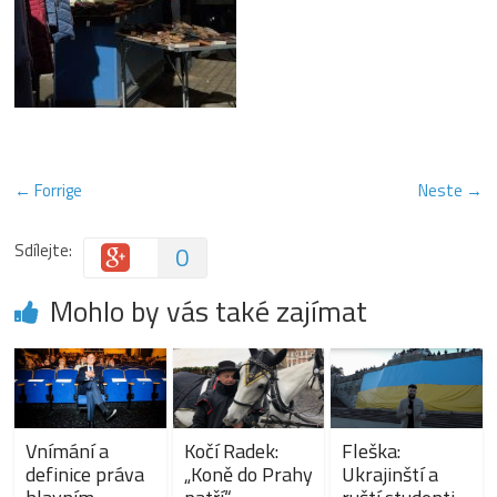
← Forrige
Neste →
Sdílejte:
0
Mohlo by vás také zajímat
Vnímání a
Kočí Radek:
Fleška:
definice práva
„Koně do Prahy
Ukrajinští a