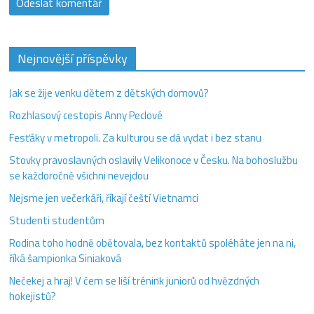
Nejnovější příspěvky
Jak se žije venku dětem z dětských domovů?
Rozhlasový cestopis Anny Peclové
Fesťáky v metropoli. Za kulturou se dá vydat i bez stanu
Stovky pravoslavných oslavily Velikonoce v Česku. Na bohoslužbu
se každoročně všichni nevejdou
Nejsme jen večerkáři, říkají čeští Vietnamci
Studenti studentům
Rodina toho hodně obětovala, bez kontaktů spoléháte jen na ni,
říká šampionka Siniaková
Nečekej a hraj! V čem se liší trénink juniorů od hvězdných
hokejistů?