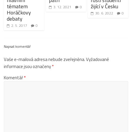
hlavním
patří“
ruští studenti
tématem
žijící v Česku
3. 12. 2021
0
Horáčkovy
30. 6. 2022
0
debaty
2. 5. 2017
0
Napsat komentář
Vaše e-mailová adresa nebude zveřejněna.
Vyžadované
informace jsou označeny
*
Komentář
*