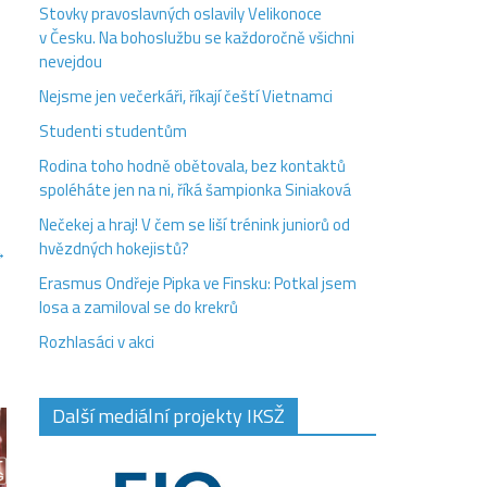
Stovky pravoslavných oslavily Velikonoce
v Česku. Na bohoslužbu se každoročně všichni
nevejdou
Nejsme jen večerkáři, říkají čeští Vietnamci
Studenti studentům
Rodina toho hodně obětovala, bez kontaktů
spoléháte jen na ni, říká šampionka Siniaková
Nečekej a hraj! V čem se liší trénink juniorů od
hvězdných hokejistů?
→
Erasmus Ondřeje Pipka ve Finsku: Potkal jsem
losa a zamiloval se do krekrů
Rozhlasáci v akci
Další mediální projekty IKSŽ