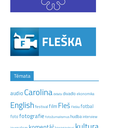
Témata
Carolina
audio
divadlo
ekonomika
debata
English
Fleš
film
fotbal
festival
Fleška
fotografie
hudba
foto
interview
fotožurnalismus
kultura
komentář
journalism
koronavirus