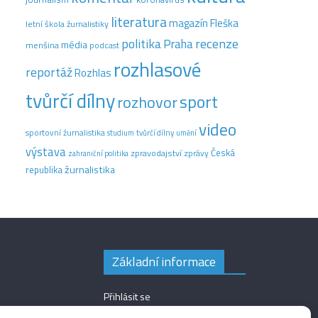
literatura
magazín Fleška
letní škola žurnalistiky
recenze
politika
Praha
média
menšina
podcast
rozhlasové
reportáž
Rozhlas
tvůrčí dílny
sport
rozhovor
video
sportovní žurnalistika
tvůrčí dílny
studium
umění
výstava
Česká
zpravodajství
zprávy
zahraniční politika
žurnalistika
republika
Základní informace
Přihlásit se