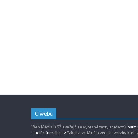
O webu
Web Média IKSŽ zveřejňuje vybrané texty studentů
Instit
studií a žurnalistiky
Fakulty sociálních věd Univerzity Karlo