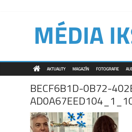
AKTUALITY
MAGAZÍN
FOTOGRAFIE
AU
BECF6B1D-0B72-402
AD0A67EED104_1_1