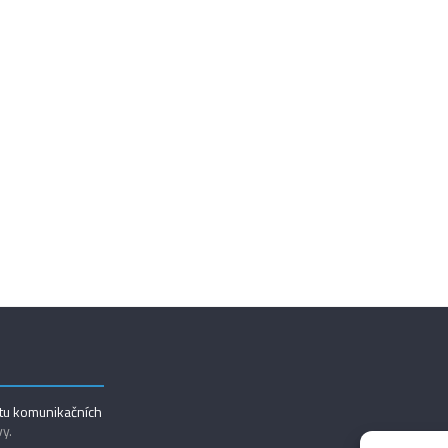
utu komunikačních
vy.