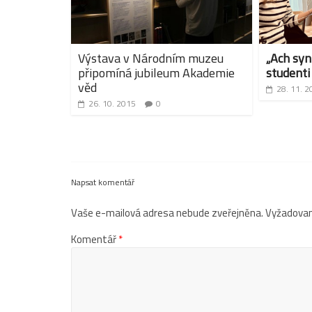
Výstava v Národním muzeu
„Ach syn
připomíná jubileum Akademie
studenti
věd
28. 11. 2
26. 10. 2015
0
Napsat komentář
Vaše e-mailová adresa nebude zveřejněna.
Vyžadovan
Komentář
*