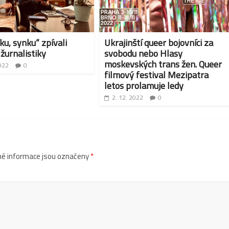
ku, synku“ zpívali
Ukrajinští queer bojovníci za
 žurnalistiky
svobodu nebo Hlasy
moskevských trans žen. Queer
022
0
filmový festival Mezipatra
letos prolamuje ledy
2. 12. 2022
0
é informace jsou označeny
*