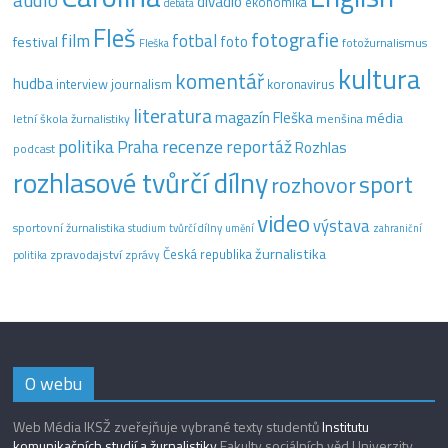
divadlo
ekonomika
debata
Fleš
fotografie
film
fotbal
festival
foto
fotožurnalismus
Fleška
kultura
komentář
hudba
interview
journalism
koronavirus
literatura
magazín Fleška
média
letní škola žurnalistiky
menšina
recenze
politika
reportáž
Praha
Rozhlas
podcast
rozhlasové tvůrčí dílny
sport
rozhovor
video
výstava
sportovní žurnalistika
tvůrčí dílny
studium
umění
zahraniční
žurnalistika
Česká republika
zpravodajství
zprávy
politika
O webu
Web Média IKSŽ zveřejňuje vybrané texty studentů
Institutu
komunikačních studií a žurnalistiky
Fakulty sociálních věd Univerzity