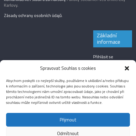
Karlovy.
Zásady ochrany osobních údajů
.
Základní
informace
Přihlásit se
Zdroj kanálů
Spravovat Souhlas s cookies
(příspěvky)
Abychom poskytli co nejlepší služby, používáme k ukládání a/nebo přístupu
Kanál komentářů
k informacím o zařízení, technologie jako jsou soubory cookies. Souhlas s
těmito technologiemi nám umožní zpracovávat údaje, jako je chování při
Česká lokalizace
procházení nebo jedinečná ID na tomto webu. Nesouhlas nebo odvolání
souhlasu může nepříznivě ovlivnit určité vlastnosti a funkce.
Přijmout
Odmítnout
Aktuality
Magazín
Fotografie
Audio
Video
English
Sport