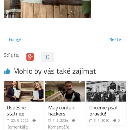
← Forrige
Neste →
Sdílejte:
0
Mohlo by vás také zajímat
Úspěšné
May contain
Chceme psát
státnice
hackers
pravdu!
20. 6. 2025
7. 2. 2024
8. 7. 2020
0
Komentáře
Komentáře