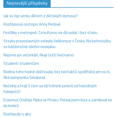
Nejnovější příspěvky
Jak se žije venku dětem z dětských domovů?
Rozhlasový cestopis Anny Peclové
Fesťáky v metropoli. Za kulturou se dá vydat i bez stanu
Stovky pravoslavných oslavily Velikonoce v Česku. Na bohoslužbu
se každoročně všichni nevejdou
Nejsme jen večerkáři, říkají čeští Vietnamci
Studenti studentům
Rodina toho hodně obětovala, bez kontaktů spoléháte jen na ni,
říká šampionka Siniaková
Nečekej a hraj! V čem se liší trénink juniorů od hvězdných
hokejistů?
Erasmus Ondřeje Pipka ve Finsku: Potkal jsem losa a zamiloval se
do krekrů
Rozhlasáci v akci