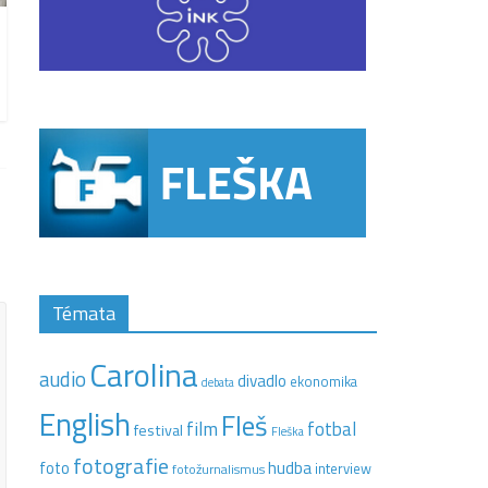
Témata
Carolina
audio
divadlo
ekonomika
debata
English
Fleš
film
fotbal
festival
Fleška
fotografie
hudba
foto
interview
fotožurnalismus