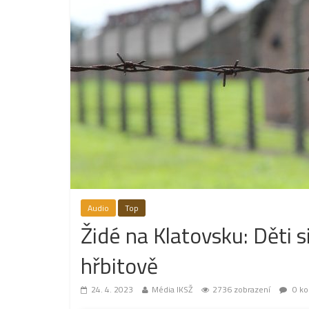
Audio
Top
Židé na Klatovsku: Děti s
hřbitově
24. 4. 2023
Média IKSŽ
2736 zobrazení
0 ko