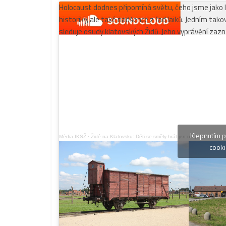
Holocaust dodnes připomíná světu, čeho jsme jako lid
historiky, ale také nadšence z řad laiků. Jedním tako
sleduje osudy klatovských Židů. Jeho vyprávění zaz
Klepnutím p
Média IKSŽ
·
Židé na Klatovsku: Děti se směly hrát jen u synagogy a na
cooki