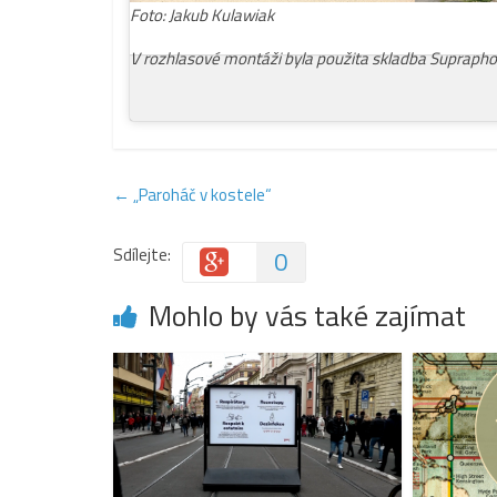
Foto: Jakub Kulawiak
V rozhlasové montáži byla použita skladba Suprap
←
„Paroháč v kostele“
Sdílejte:
0
Mohlo by vás také zajímat