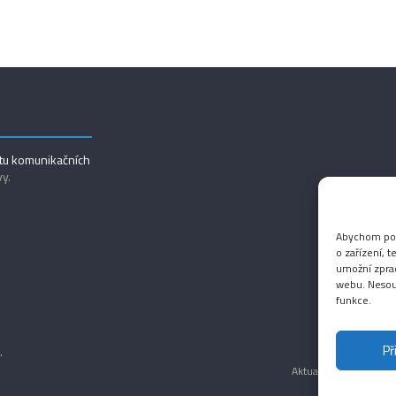
utu komunikačních
vy.
Abychom posk
o zařízení, 
umožní zprac
webu. Nesouh
funkce.
Př
.
Aktuality
Magazín