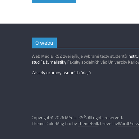
O webu
Web Média IKSŽ zveřejňuje vybrané texty studentů
Instit
studií a žurnalistiky
Fakulty sociálních věd Univerzity Karlo
Zásady ochrany osobních údajů
.
Copyright © 2026
Média IKSŽ
. All rights reserved.
Theme: ColorMag Pro by
ThemeGrill
. Drevet av
WordPress