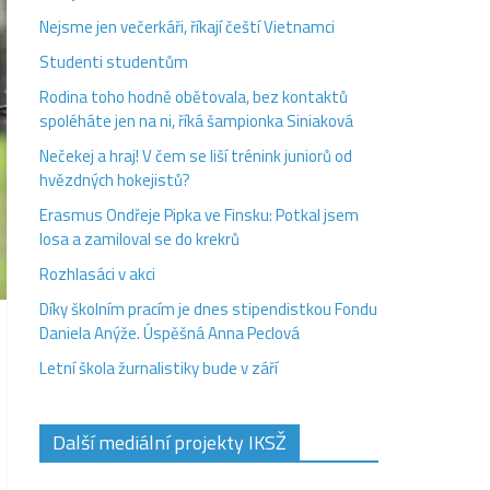
Nejsme jen večerkáři, říkají čeští Vietnamci
Studenti studentům
Rodina toho hodně obětovala, bez kontaktů
spoléháte jen na ni, říká šampionka Siniaková
Nečekej a hraj! V čem se liší trénink juniorů od
hvězdných hokejistů?
Erasmus Ondřeje Pipka ve Finsku: Potkal jsem
losa a zamiloval se do krekrů
Rozhlasáci v akci
Díky školním pracím je dnes stipendistkou Fondu
Daniela Anýže. Úspěšná Anna Peclová
Letní škola žurnalistiky bude v září
Další mediální projekty IKSŽ