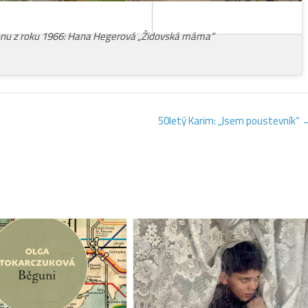
honu z roku 1966: Hana Hegerová „Židovská máma“
50letý Karim: „Jsem poustevník“