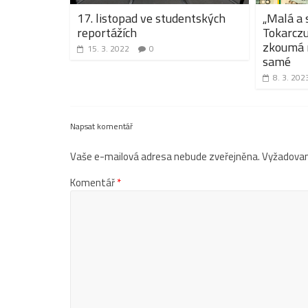
17. listopad ve studentských
„Malá a 
reportážích
Tokarcz
zkoumá n
15. 3. 2022
0
samé
8. 3. 202
Napsat komentář
Vaše e-mailová adresa nebude zveřejněna.
Vyžadovan
Komentář
*