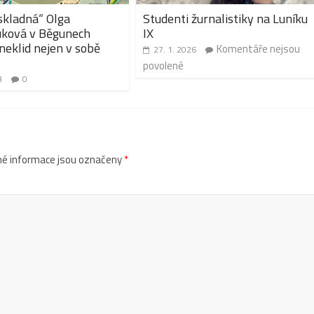
skladná“ Olga
Studenti žurnalistiky na Luníku
uková v Běgunech
IX
eklid nejen v sobě
Komentáře nejsou
27. 1. 2026
povolené
3
0
é informace jsou označeny
*