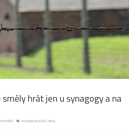
i směly hrát jen u synagogy a na
mentářů
rozhlasové tvůrčí dílny