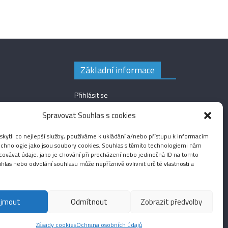
Základní informace
Přihlásit se
Zdroj kanálů (příspěvky)
Spravovat Souhlas s cookies
Kanál komentářů
ytli co nejlepší služby, používáme k ukládání a/nebo přístupu k informacím
Česká lokalizace
technologie jako jsou soubory cookies. Souhlas s těmito technologiemi nám
ovávat údaje, jako je chování při procházení nebo jedinečná ID na tomto
las nebo odvolání souhlasu může nepříznivě ovlivnit určité vlastnosti a
ijmout
Odmítnout
Zobrazit předvolby
Fotografie
Audio
Video
English
Sport
Menšinová témata
Zásady cookies
Ochrana osobních údajů