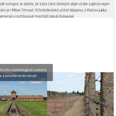
é schopni. Je dobře, že tato část lidských dějin stále zajímá nejen
vým je i Milan Strnad. Středoškolský učitel dějepisu z Klatov. Léta
namenal v rozhlasové montáži Jakub Kulawiak.
řijměte marketingové soubory
 hřbitově
e a povolte tento obsah