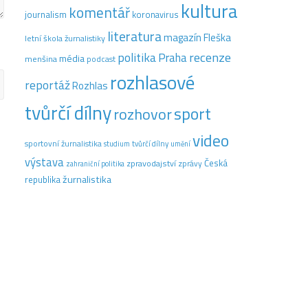
kultura
komentář
journalism
koronavirus
literatura
magazín Fleška
letní škola žurnalistiky
recenze
politika
Praha
média
menšina
podcast
rozhlasové
reportáž
Rozhlas
tvůrčí dílny
sport
rozhovor
video
sportovní žurnalistika
tvůrčí dílny
studium
umění
výstava
Česká
zpravodajství
zprávy
zahraniční politika
žurnalistika
republika