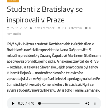
Studenti z Bratislavy se
inspirovali v Praze
25. 11. 2022
Tomáš Zemánek
2146 zobrazení
0
komentářů
Když byli v květnu studenti Rozhlasových tvůrčích dílen v
Bratislavě, navštívili exprezidenta Ivana Gašparoviče. S
mluvčím prezidentky Zuzany Čaputové Martinem Strižincem
absolvovali prohlídku jejího sídla. A nakonec zavítali do RTVS
– rozhlasu a televize Slovensko. Jejich průvodcem byl tehdy
Ľubomír Bajaník – moderátor hlavního televizního
zpravodajství ve veřejnoprávní televizi a pedagog na katedře
žurnalistiky Univerzity Komenského v Bratislavě. Nyní se
svými studenty navštívili Prahu. Byl u toho Tomáš Zemánek.