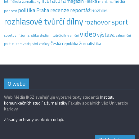
literatura
magazín Fleška
média
letní škola žurnalistiky
menšina
recenze
politika
reportáž
Praha
Rozhlas
podcast
rozhlasové tvůrčí dílny
sport
rozhovor
video
výstava
sportovní žurnalistika
tvůrčí dílny
studium
umění
zahraniční
žurnalistika
Česká republika
zpravodajství
zprávy
politika
O webu
Web Média IKSŽ zveřejňuje vybrané texty studentů
Institutu
komunikačních studií a žurnalistiky
Fakulty sociálních věd Univerzity
Karlovy.
Zásady ochrany osobních údajů
.