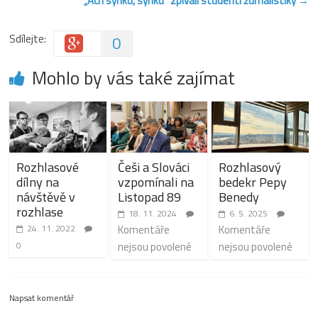
„Ach synku, synku“ zpívali studenti žurnalistiky
→
Sdílejte:
0
Mohlo by vás také zajímat
Rozhlasové
Češi a Slováci
Rozhlasový
dílny na
vzpomínali na
bedekr Pepy
návštěvě v
Listopad 89
Benedy
rozhlase
18. 11. 2024
6. 5. 2025
24. 11. 2022
Komentáře
Komentáře
0
nejsou povolené
nejsou povolené
Napsat komentář