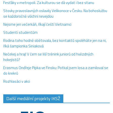
Fesťáky v metropoli. Za kulturou se dá vydat i bez stanu
Stovky pravoslavných oslavily Velikonoce v Česku. Na bohoslužbu
se každoročně všichni nevejdou
Nejsme jen večerkáři, říkají čeští Vietnamci
Studenti studentům
Rodina toho hodně obětovala, bez kontaktů spoléháte jen na ni,
říká šampionka Siniaková
Nečekej a hraj! V čem se liší trénink juniorů od hvězdných
hokejistů?
Erasmus Ondřeje Pipka ve Finsku: Potkal jsem losa a zamiloval se
do krekrů
Rozhlasáci v akci
Další mediální projekty IKSŽ