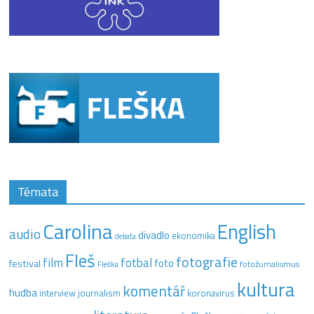
Témata
Carolina
English
audio
divadlo
ekonomika
debata
Fleš
fotografie
film
fotbal
festival
foto
fotožurnalismus
Fleška
kultura
komentář
hudba
interview
journalism
koronavirus