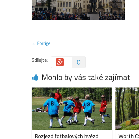
← Forrige
Sdílejte:
0
Mohlo by vás také zajímat
Rozjezd fotbalových hvězd
Worth Cz