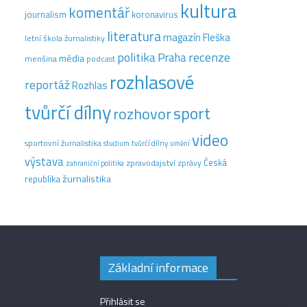
kultura
komentář
journalism
koronavirus
literatura
magazín Fleška
letní škola žurnalistiky
recenze
politika
Praha
média
menšina
podcast
rozhlasové
reportáž
Rozhlas
tvůrčí dílny
sport
rozhovor
video
sportovní žurnalistika
tvůrčí dílny
studium
umění
výstava
Česká
zpravodajství
zprávy
zahraniční politika
žurnalistika
republika
Základní informace
Přihlásit se