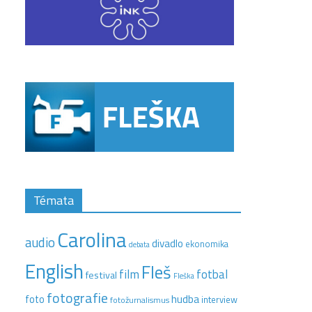
Témata
Carolina
audio
divadlo
ekonomika
debata
English
Fleš
film
fotbal
festival
Fleška
fotografie
hudba
foto
interview
fotožurnalismus