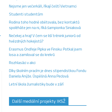
Nejsme jen večerkáři, říkají čeští Vietnamci
Studenti studentům
Rodina toho hodně obětovala, bez kontaktů
spoléháte jen na ni, říká šampionka Siniaková
→
Nečekej a hraj! V čem se liší trénink juniorů od
hvězdných hokejistů?
Erasmus Ondřeje Pipka ve Finsku: Potkal jsem
losa a zamiloval se do krekrů
Rozhlasáci v akci
Díky školním pracím je dnes stipendistkou Fondu
Daniela Anýže. Úspěšná Anna Peclová
Letní škola žurnalistiky bude v září
Další mediální projekty IKSŽ