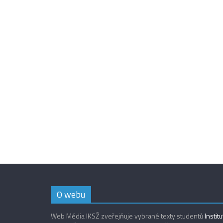
O webu
Web Média IKSŽ zveřejňuje vybrané texty studentů
Instit