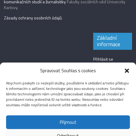
komunikačních studií a žurnalistiky
Fakulty sociálních věd Univerzity
Karlovy.
Zásady ochrany osobních údajů
.
Základní
informace
Přihlásit se
Zdroj kanálů
Spravovat Souhlas s cookies
(příspěvky)
Abychom poskytli co nejlepší služby, používáme k ukládání a/nebo přístupu
Kanál komentářů
k informacím o zařízení, technologie jako jsou soubory cookies. Souhlas s
těmito technologiemi nám umožní zpracovávat údaje, jako je chování při
Česká lokalizace
procházení nebo jedinečná ID na tomto webu. Nesouhlas nebo odvolání
souhlasu může nepříznivě ovlivnit určité vlastnosti a funkce.
Přijmout
Odmítnout