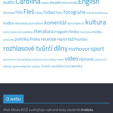
Carolina
English
audio
divadlo
ekonomika
debata
Fleš
fotografie
film
fotbal
festival
foto
fotožurnalismus
Fleška
kultura
komentář
hudba
interview
journalism
koronavirus
literatura
magazín Fleška
média
letní škola žurnalistiky
menšina
recenze
politika
reportáž
Praha
Rozhlas
podcast
rozhlasové tvůrčí dílny
sport
rozhovor
video
výstava
sportovní žurnalistika
tvůrčí dílny
studium
umění
zahraniční
žurnalistika
Česká republika
zpravodajství
zprávy
politika
O webu
Web Média IKSŽ zveřejňuje vybrané texty studentů
Institutu