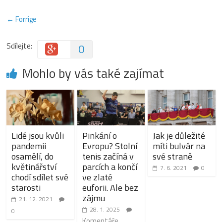
← Forrige
Sdílejte:
0
Mohlo by vás také zajímat
Lidé jsou kvůli
Pinkání o
Jak je důležité
pandemii
Evropu? Stolní
míti bulvár na
osamělí, do
tenis začíná v
své straně
květinářství
parcích a končí
7. 6. 2021
0
chodí sdílet své
ve zlaté
starosti
euforii. Ale bez
zájmu
21. 12. 2021
28. 1. 2025
0
Komentáře