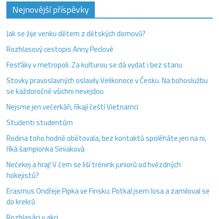
Nejnovější příspěvky
Jak se žije venku dětem z dětských domovů?
Rozhlasový cestopis Anny Peclové
Fesťáky v metropoli. Za kulturou se dá vydat i bez stanu
Stovky pravoslavných oslavily Velikonoce v Česku. Na bohoslužbu
se každoročně všichni nevejdou
Nejsme jen večerkáři, říkají čeští Vietnamci
Studenti studentům
Rodina toho hodně obětovala, bez kontaktů spoléháte jen na ni,
říká šampionka Siniaková
Nečekej a hraj! V čem se liší trénink juniorů od hvězdných
hokejistů?
Erasmus Ondřeje Pipka ve Finsku: Potkal jsem losa a zamiloval se
do krekrů
Rozhlasáci v akci