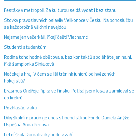
Fesťáky v metropoli. Za kulturou se dá vydat i bez stanu
Stovky pravoslavných oslavily Velikonoce v Česku. Na bohoslužbu
se každoročně všichni nevejdou
Nejsme jen večerkáři, říkají čeští Vietnamci
Studenti studentům
Rodina toho hodně obětovala, bez kontaktů spoléháte jen na ni,
říká šampionka Siniaková
Nečekej a hraj! V čem se liší trénink juniorů od hvězdných
hokejistů?
Erasmus Ondřeje Pipka ve Finsku: Potkal jsem losa a zamiloval se
do krekrů
Rozhlasáci v akci
Díky školním pracím je dnes stipendistkou Fondu Daniela Anýže.
Úspěšná Anna Peclová
Letní škola žurnalistiky bude v září