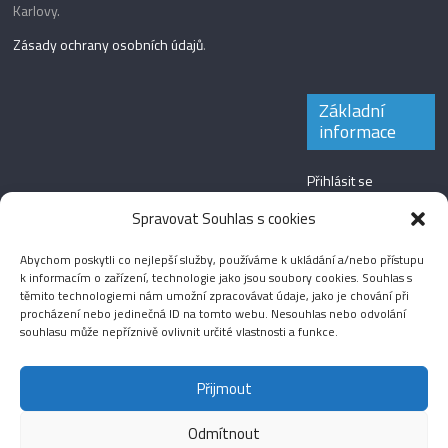
Karlovy.
Zásady ochrany osobních údajů
.
Základní
informace
Přihlásit se
Zdroj kanálů
Spravovat Souhlas s cookies
(příspěvky)
Abychom poskytli co nejlepší služby, používáme k ukládání a/nebo přístupu
Kanál komentářů
k informacím o zařízení, technologie jako jsou soubory cookies. Souhlas s
těmito technologiemi nám umožní zpracovávat údaje, jako je chování při
Česká lokalizace
procházení nebo jedinečná ID na tomto webu. Nesouhlas nebo odvolání
souhlasu může nepříznivě ovlivnit určité vlastnosti a funkce.
Přijmout
Odmítnout
Aktuality
Magazín
Fotografie
Audio
Video
English
Sport