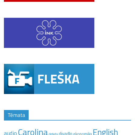
Témata
Carolina
English
audio
divadlo
ekonomika
debata