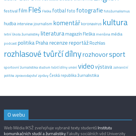
Fleš
fotografie
film
fotbal
festival
foto
fotožurnalismus
Fleška
kultura
komentář
hudba
interview
journalism
koronavirus
literatura
magazín Fleška
média
letní škola žurnalistiky
menšina
recenze
politika
reportáž
Praha
Rozhlas
podcast
rozhlasové tvůrčí dílny
sport
rozhovor
video
výstava
sportovní žurnalistika
tvůrčí dílny
studium
umění
zahraniční
žurnalistika
Česká republika
zpravodajství
zprávy
politika
O webu
Web Média IKSŽ zveřejňuje vybrané texty studentů
Institutu
komunikačních studií a žurnalistiky
Fakulty sociálních věd Univerzity