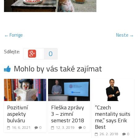
← Forrige
Neste →
Sdílejte:
0
Mohlo by vás také zajímat
Pozitivní
Fleška zprávy
“Czech
aspekty
3 – zimní
mentality suits
bulváru
semestr 2018
me,” says Erik
Best
16. 6. 2021
0
12. 3. 2019
0
26. 2. 2018
0