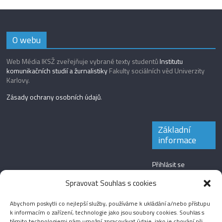
O webu
Web Média IKSŽ zveřejňuje vybrané texty studentů
Institutu
komunikačních studií a žurnalistiky
Fakulty sociálních věd Univerzity
Karlovy.
Zásady ochrany osobních údajů
.
Základní
informace
Přihlásit se
Zdroj kanálů
Spravovat Souhlas s cookies
(příspěvky)
Abychom poskytli co nejlepší služby, používáme k ukládání a/nebo přístupu
Kanál komentářů
k informacím o zařízení, technologie jako jsou soubory cookies. Souhlas s
těmito technologiemi nám umožní zpracovávat údaje, jako je chování při