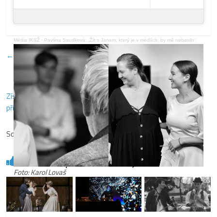
Média IKSŽ
·
Pavlína Saudková: „Žít s Janem, který je v médiích, by mě nebavilo“
←
„Co rodiče neudělají, to děti nemají“
Získané poškození mozku nemusí znamenat konec života,
připomíná nová kampaň
→
Sdílejte:
0
Mohlo by vás také zajímat
Foto: Karol Lovaš