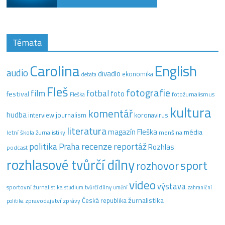
Témata
Carolina
English
audio
divadlo
ekonomika
debata
Fleš
fotografie
film
fotbal
festival
foto
fotožurnalismus
Fleška
kultura
komentář
hudba
interview
journalism
koronavirus
literatura
magazín Fleška
média
letní škola žurnalistiky
menšina
recenze
politika
reportáž
Praha
Rozhlas
podcast
rozhlasové tvůrčí dílny
sport
rozhovor
video
výstava
sportovní žurnalistika
tvůrčí dílny
studium
umění
zahraniční
žurnalistika
Česká republika
zpravodajství
zprávy
politika