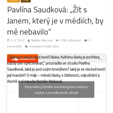
Pavlína Saudková: „Žít s
Janem, který je v médiích, by
mě nebavilo“
5. 5. 2022
Natálie Malcová
2760 zobrazení
0
komentářů
rozhlasové tvůrčí dílny
„Žárlivost končí, když končí láska. Květinu lásky je potřeba
každý den opečovávat,“ prozradila ve studiu Pavlína
Saudková. Jaká je pod svým krunýřem? Jaký je ve skutečností
její manžel? O máji – měsíci lásky, o žárlivosti, odpuštění a
životě s ní mluvila Natálie Malcová.
Klepnutím přijměte marketingové soubory
cookie a povolte tento obsah