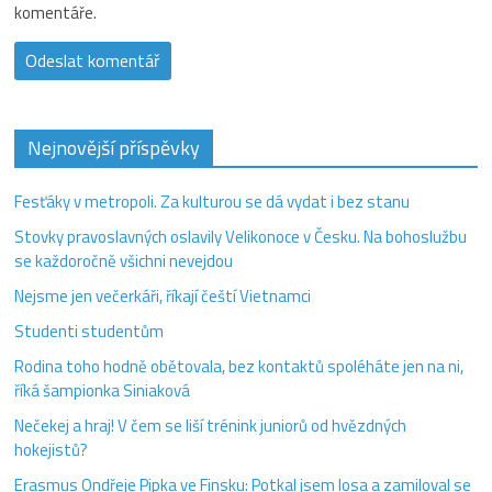
komentáře.
Nejnovější příspěvky
Fesťáky v metropoli. Za kulturou se dá vydat i bez stanu
Stovky pravoslavných oslavily Velikonoce v Česku. Na bohoslužbu
se každoročně všichni nevejdou
Nejsme jen večerkáři, říkají čeští Vietnamci
Studenti studentům
Rodina toho hodně obětovala, bez kontaktů spoléháte jen na ni,
říká šampionka Siniaková
Nečekej a hraj! V čem se liší trénink juniorů od hvězdných
hokejistů?
Erasmus Ondřeje Pipka ve Finsku: Potkal jsem losa a zamiloval se