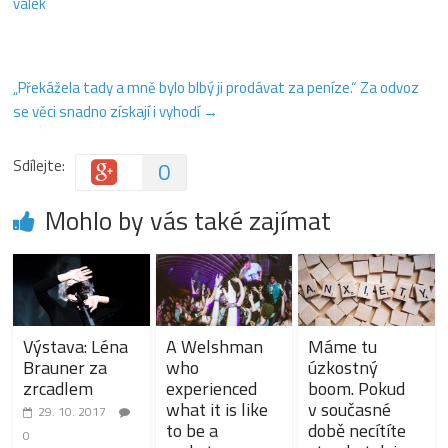
válek
„Překážela tady a mně bylo blbý ji prodávat za peníze.“ Za odvoz
se věci snadno získají i vyhodí
→
Sdílejte:
0
Mohlo by vás také zajímat
Výstava: Léna
A Welshman
Máme tu
Brauner za
who
úzkostný
zrcadlem
experienced
boom. Pokud
what it is like
v současné
29. 10. 2017
to be a
době necítíte
0