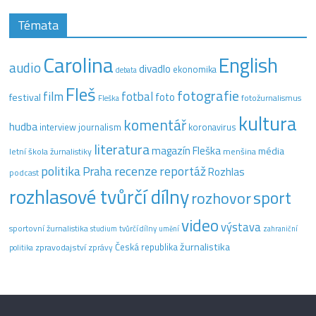
Témata
Carolina
English
audio
divadlo
ekonomika
debata
Fleš
fotografie
film
fotbal
festival
foto
fotožurnalismus
Fleška
kultura
komentář
hudba
interview
journalism
koronavirus
literatura
magazín Fleška
média
letní škola žurnalistiky
menšina
recenze
politika
reportáž
Praha
Rozhlas
podcast
rozhlasové tvůrčí dílny
sport
rozhovor
video
výstava
sportovní žurnalistika
tvůrčí dílny
studium
umění
zahraniční
žurnalistika
Česká republika
zpravodajství
zprávy
politika