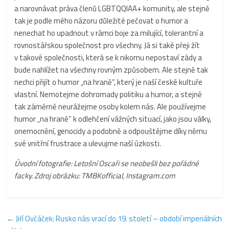
a narovnávat práva členů LGBTQQIAA+ komunity, ale stejně
tak je podle mého názoru důležité pečovat o humor a
nenechat ho upadnout v rámci boje za milující, tolerantní a
rovnostářskou společnost pro všechny. Já si také přeji žít
v takové společnosti, která se k nikomu nepostaví zády a
bude nahlížet na všechny rovným způsobem. Ale stejně tak
nechci přijít o humor „na hraně“, který je naší české kultuře
vlastní. Nemotejme dohromady politiku a humor, a stejně
tak záměrně neurážejme osoby kolem nás. Ale používejme
humor „na hraně“ k odlehčení vážných situací, jako jsou války,
onemocnění, genocidy a podobně a odpouštějme díky němu
své vnitřní frustrace a ulevujme naší úzkosti.
Úvodní fotografie: Letošní Oscaři se neobešli bez pořádné
facky. Zdroj obrázku: TMBKofficial, Instagram.com
←
Jiří Ovčáček: Rusko nás vrací do 19. století – období imperiálních