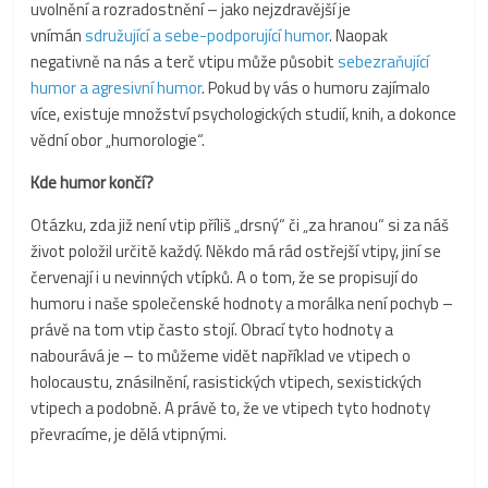
uvolnění a rozradostnění – jako nejzdravější je
vnímán
sdružující a sebe-podporující humor
. Naopak
negativně na nás a terč vtipu může působit
sebezraňující
humor a agresivní humor
. Pokud by vás o humoru zajímalo
více, existuje množství psychologických studií, knih, a dokonce
vědní obor „humorologie“.
Kde humor končí?
Otázku, zda již není vtip příliš „drsný“ či „za hranou“ si za náš
život položil určitě každý. Někdo má rád ostřejší vtipy, jiní se
červenají i u nevinných vtípků. A o tom, že se propisují do
humoru i naše společenské hodnoty a morálka není pochyb –
právě na tom vtip často stojí. Obrací tyto hodnoty a
nabourává je – to můžeme vidět například ve vtipech o
holocaustu, znásilnění, rasistických vtipech, sexistických
vtipech a podobně. A právě to, že ve vtipech tyto hodnoty
převracíme, je dělá vtipnými.