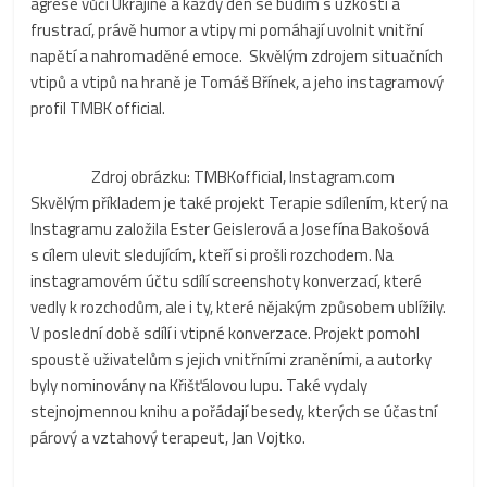
agrese vůči Ukrajině a každý den se budím s úzkostí a
frustrací, právě humor a vtipy mi pomáhají uvolnit vnitřní
napětí a nahromaděné emoce. Skvělým zdrojem situačních
vtipů a vtipů na hraně je Tomáš Břínek, a jeho instagramový
profil TMBK official.
Zdroj obrázku: TMBKofficial, Instagram.com
Skvělým příkladem je také projekt Terapie sdílením, který na
Instagramu založila Ester Geislerová a Josefína Bakošová
s cílem ulevit sledujícím, kteří si prošli rozchodem. Na
instagramovém účtu sdílí screenshoty konverzací, které
vedly k rozchodům, ale i ty, které nějakým způsobem ublížily.
V poslední době sdílí i vtipné konverzace. Projekt pomohl
spoustě uživatelům s jejich vnitřními zraněními, a autorky
byly nominovány na Křišťálovou lupu. Také vydaly
stejnojmennou knihu a pořádají besedy, kterých se účastní
párový a vztahový terapeut, Jan Vojtko.