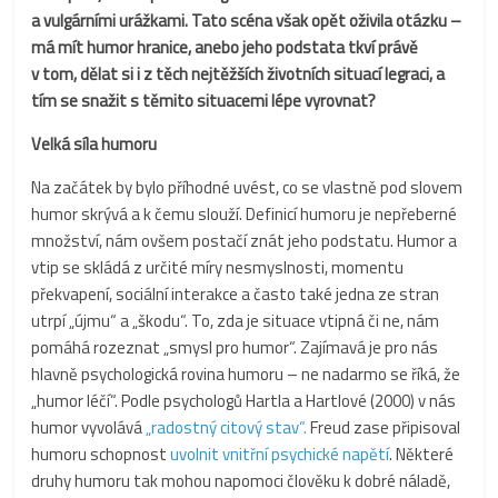
a vulgárními urážkami. Tato scéna však opět oživila otázku –
má mít humor hranice, anebo jeho podstata tkví právě
v tom, dělat si i z těch nejtěžších životních situací legraci, a
tím se snažit s těmito situacemi lépe vyrovnat?
Velká síla humoru
Na začátek by bylo příhodné uvést, co se vlastně pod slovem
humor skrývá a k čemu slouží. Definicí humoru je nepřeberné
množství, nám ovšem postačí znát jeho podstatu. Humor a
vtip se skládá z určité míry nesmyslnosti, momentu
překvapení, sociální interakce a často také jedna ze stran
utrpí „újmu“ a „škodu“. To, zda je situace vtipná či ne, nám
pomáhá rozeznat „smysl pro humor“. Zajímavá je pro nás
hlavně psychologická rovina humoru – ne nadarmo se říká, že
„humor léčí“. Podle psychologů Hartla a Hartlové (2000) v nás
humor vyvolává
„radostný citový stav“.
Freud zase připisoval
humoru schopnost
uvolnit vnitřní psychické napětí
. Některé
druhy humoru tak mohou napomoci člověku k dobré náladě,