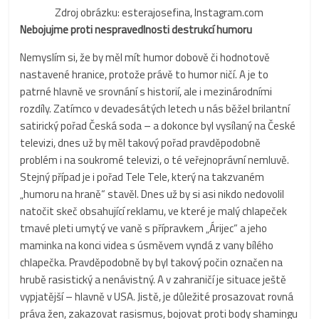
Zdroj obrázku: esterajosefina, Instagram.com
Nebojujme proti nespravedlnosti destrukcí humoru
Nemyslím si, že by měl mít humor dobově či hodnotově
nastavené hranice, protože právě to humor ničí. A je to
patrné hlavně ve srovnání s historií, ale i mezinárodními
rozdíly. Zatímco v devadesátých letech u nás běžel brilantní
satirický pořad Česká soda – a dokonce byl vysílaný na České
televizi, dnes už by měl takový pořad pravděpodobně
problém i na soukromé televizi, o té veřejnoprávní nemluvě.
Stejný případ je i pořad Tele Tele, který na takzvaném
„humoru na hraně“ stavěl. Dnes už by si asi nikdo nedovolil
natočit skeč obsahující reklamu, ve které je malý chlapeček
tmavé pleti umytý ve vaně s přípravkem „Árijec“ a jeho
maminka na konci videa s úsměvem vyndá z vany bílého
chlapečka. Pravděpodobně by byl takový počin označen na
hrubě rasistický a nenávistný. A v zahraničí je situace ještě
vypjatější – hlavně v USA. Jistě, je důležité prosazovat rovná
práva žen, zakazovat rasismus, bojovat proti body shamingu