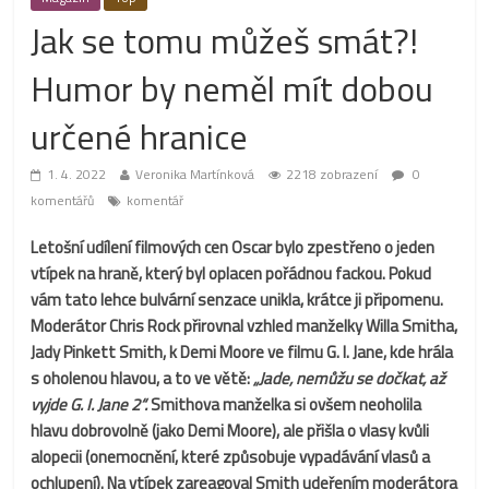
Jak se tomu můžeš smát?!
Humor by neměl mít dobou
určené hranice
1. 4. 2022
Veronika Martínková
2218 zobrazení
0
komentářů
komentář
Letošní udílení filmových cen Oscar bylo zpestřeno o jeden
vtípek na hraně, který byl oplacen pořádnou fackou. Pokud
vám tato lehce bulvární senzace unikla, krátce ji připomenu.
Moderátor Chris Rock přirovnal vzhled manželky Willa Smitha,
Jady Pinkett Smith, k Demi Moore ve filmu G. I. Jane, kde hrála
s oholenou hlavou, a to ve větě:
„Jade, nemůžu se dočkat, až
vyjde G. I. Jane 2“.
Smithova manželka si ovšem neoholila
hlavu dobrovolně (jako Demi Moore), ale přišla o vlasy kvůli
alopecii (onemocnění, které způsobuje vypadávání vlasů a
ochlupení). Na vtípek zareagoval Smith udeřením moderátora