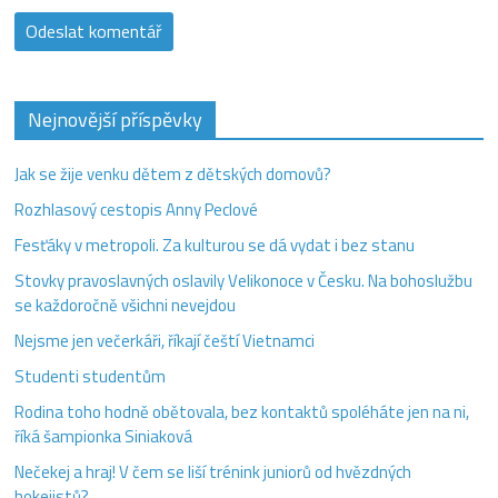
Nejnovější příspěvky
Jak se žije venku dětem z dětských domovů?
Rozhlasový cestopis Anny Peclové
Fesťáky v metropoli. Za kulturou se dá vydat i bez stanu
Stovky pravoslavných oslavily Velikonoce v Česku. Na bohoslužbu
se každoročně všichni nevejdou
Nejsme jen večerkáři, říkají čeští Vietnamci
Studenti studentům
Rodina toho hodně obětovala, bez kontaktů spoléháte jen na ni,
říká šampionka Siniaková
Nečekej a hraj! V čem se liší trénink juniorů od hvězdných
hokejistů?