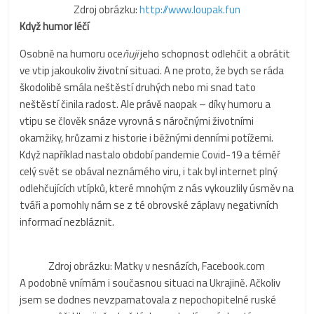
Zdroj obrázku:
http://www.loupak.fun
Když humor léčí
Osobně na humoru oce
ňuji
jeho schopnost odlehčit a obrátit
ve vtip jakoukoliv životní situaci. A ne proto, že bych se ráda
škodolibě smála neštěstí druhých nebo mi snad tato
neštěstí činila radost. Ale právě naopak – díky humoru a
vtipu se člověk snáze vyrovná s náročnými životními
okamžiky, hrůzami z historie i běžnými denními potížemi.
Když například nastalo období pandemie Covid-19 a téměř
celý svět se obával neznámého viru, i tak byl internet plný
odlehčujících vtípků, které mnohým z nás vykouzlily úsměv na
tváři a pomohly nám se z té obrovské záplavy negativních
informací nezbláznit.
Zdroj obrázku: Matky v nesnázích, Facebook.com
A podobně vnímám i současnou situaci na Ukrajině. Ačkoliv
jsem se dodnes nevzpamatovala z nepochopitelné ruské