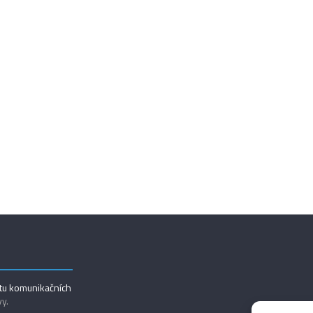
utu komunikačních
vy.