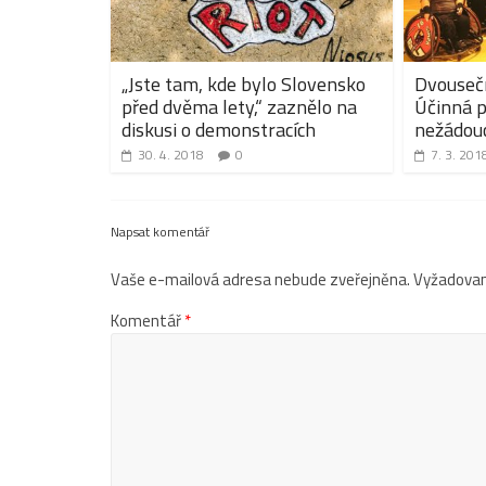
„Jste tam, kde bylo Slovensko
Dvousečn
před dvěma lety,“ zaznělo na
Účinná p
diskusi o demonstracích
nežádouc
30. 4. 2018
0
7. 3. 201
Napsat komentář
Vaše e-mailová adresa nebude zveřejněna.
Vyžadovan
Komentář
*