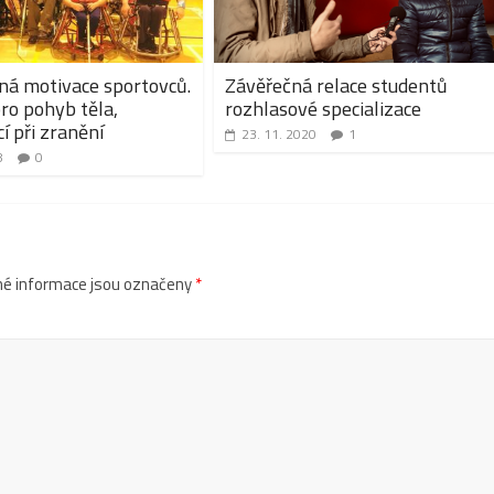
á motivace sportovců.
Závěřečná relace studentů
ro pohyb těla,
rozhlasové specializace
í při zranění
23. 11. 2020
1
8
0
é informace jsou označeny
*