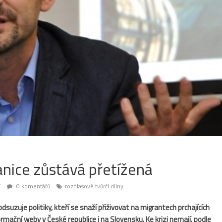
anice zůstává přetížená
í
0 komentářů
rozhlasové tvůrčí dílny
suzuje politiky, kteří se snaží přiživovat na migrantech prchajících
ormační weby v České republice i na Slovensku. Ke krizi nemají, podle