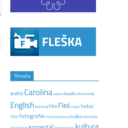
Témata
Carolina
audio
divadlo
ekonomika
debata
English
Fleš
film
fotbal
festival
Fleška
fotografie
hudba
foto
interview
fotožurnalismus
kultura
komentář
journalism
koronavirus