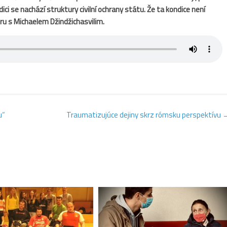
dici se nachází struktury civilní ochrany státu. Že ta kondice není
oru s Michaelem Džindžichasvilim.
u“
Traumatizujúce dejiny skrz rómsku perspektívu