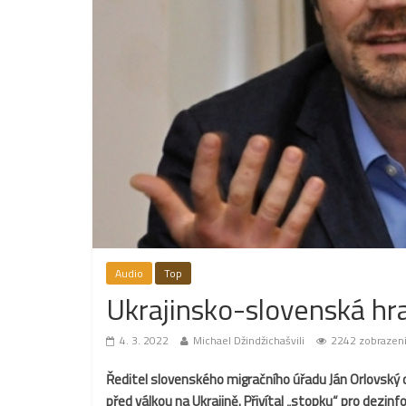
Audio
Top
Ukrajinsko-slovenská hr
4. 3. 2022
Michael Džindžichašvili
2242 zobrazen
Ředitel slovenského migračního úřadu Ján Orlovský od
před válkou na Ukrajině. Přivítal „stopku“ pro dezinf