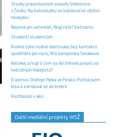
Stovky pravoslavných oslavily Velikonoce
v Česku. Na bohoslužbu se každoročně všichni
nevejdou
Nejsme jen večerkáři, říkají čeští Vietnamci
Studenti studentům
Rodina toho hodně obětovala, bez kontaktů
spoléháte jen na ni, říká šampionka Siniaková
Nečekej a hraj! V čem se liší trénink juniorů od
hvězdných hokejistů?
Erasmus Ondřeje Pipka ve Finsku: Potkal jsem
losa a zamiloval se do krekrů
Rozhlasáci v akci
Další mediální projekty IKSŽ