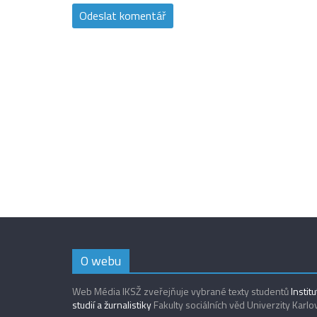
O webu
Web Média IKSŽ zveřejňuje vybrané texty studentů
Instit
studií a žurnalistiky
Fakulty sociálních věd Univerzity Karlo