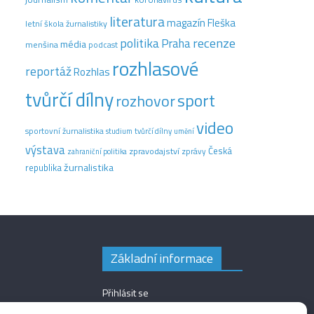
literatura
magazín Fleška
letní škola žurnalistiky
recenze
politika
Praha
média
menšina
podcast
rozhlasové
reportáž
Rozhlas
tvůrčí dílny
sport
rozhovor
video
sportovní žurnalistika
tvůrčí dílny
studium
umění
výstava
Česká
zpravodajství
zprávy
zahraniční politika
žurnalistika
republika
Základní informace
Přihlásit se